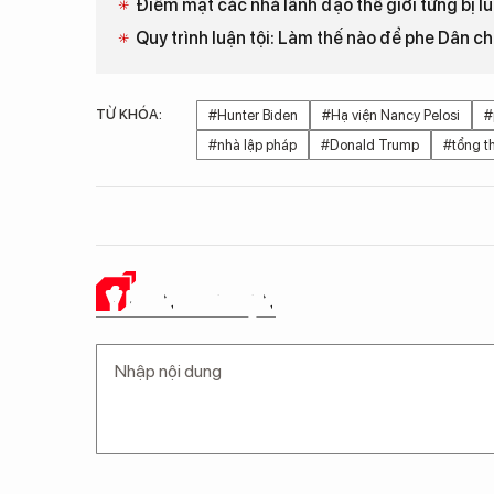
Điểm mặt các nhà lãnh đạo thế giới từng bị lu
Quy trình luận tội: Làm thế nào để phe Dân c
TỪ KHÓA:
#Hunter Biden
#Hạ viện Nancy Pelosi
#
#nhà lập pháp
#Donald Trump
#tổng t
Ý KIẾN CỦA BẠN