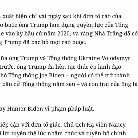
uất hiện chỉ vài ngày sau khi đơn tố cáo của
 cáo buộc ông Trump lạm dụng quyền lực của Tổng
ine vào kỳ bầu cử năm 2020, và rằng Nhà Trắng đã có
ng Trump đã bác bỏ mọi cáo buộc.
iữa ông Trump và Tổng thống Ukraine Volodymyr
rước, ông Trump đã liên tục thúc ép lãnh đạo
ó Tổng thống Joe Biden – người có thể trở thành
bầu cử Tổng thống năm sau – và con trai của ông là
ay Hunter Biden vi phạm pháp luật.
iếp cận với đơn tố giác, Chủ tịch Hạ viện Nancy
i lời tuyên thệ lúc nhậm chức và tuyên bố chính