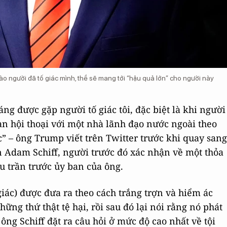
o người đã tố giác mình, thề sẽ mang tới “hậu quả lớn” cho người này
g được gặp người tố giác tôi, đặc biệt là khi người
đoạn hội thoại với một nhà lãnh đạo nước ngoài theo
” – ông Trump viết trên Twitter trước khi quay sang
ện Adam Schiff, người trước đó xác nhận về một thỏa
u trần trước ủy ban của ông.
giác) được đưa ra theo cách trắng trợn và hiểm ác
hững thứ thật tệ hại, rồi sau đó lại nói rằng nó phát
ng Schiff đặt ra câu hỏi ở mức độ cao nhất về tội