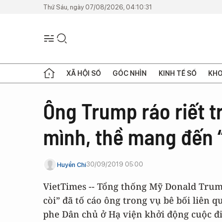
Thứ Sáu, ngày 07/08/2026, 04:10:31
XÃ HỘI SỐ
GÓC NHÌN
KINH TẾ SỐ
KHO
Ông Trump ráo riết t
mình, thề mang đến 
30/09/2019 05:00
Huyền Chi
VietTimes -- Tổng thống Mỹ Donald Trump
còi” đã tố cáo ông trong vụ bê bối liên 
phe Dân chủ ở Hạ viện khởi động cuộc đ