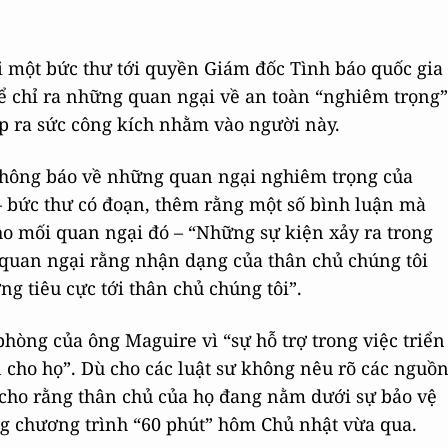
ửi một bức thư tới quyền Giám đốc Tình báo quốc gia
ể chỉ ra những quan ngại về an toàn “nghiêm trọng”
p ra sức công kích nhằm vào người này.
 thông báo về những quan ngại nghiêm trọng của
 – bức thư có đoạn, thêm rằng một số bình luận mà
ho mối quan ngại đó – “Những sự kiện xảy ra trong
 quan ngại rằng nhận dạng của thân chủ chúng tôi
ng tiêu cực tới thân chủ chúng tôi”.
phòng của ông Maguire vì “sự hỗ trợ trong việc triển
 cho họ”. Dù cho các luật sư không nêu rõ các nguồ
n cho rằng thân chủ của họ đang nằm dưới sự bảo vệ
ng chương trình “60 phút” hôm Chủ nhật vừa qua.