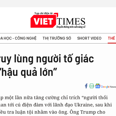
A HỌC - CÔNG NGHỆ
THỊ TRƯỜNG SỐ
SHORT VIDEO
THẾ 
ruy lùng người tố giác
“hậu quả lớn”
 một lần nữa tăng cường chỉ trích “người thổi
quan tới cú điện đàm với lãnh đạo Ukraine, sau khi
iều tra luận tội nhằm vào ông. Ông Trump cho