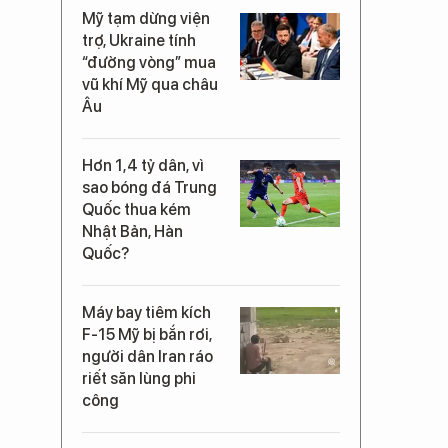
Mỹ tạm dừng viện
trợ, Ukraine tính
“đường vòng” mua
vũ khí Mỹ qua châu
Âu
Hơn 1,4 tỷ dân, vì
sao bóng đá Trung
Quốc thua kém
Nhật Bản, Hàn
Quốc?
Máy bay tiêm kích
F-15 Mỹ bị bắn rơi,
người dân Iran ráo
riết săn lùng phi
công