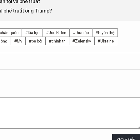
ận tội và phế truất
hủ phế truất ông Trump?
phản quốc
#lừa lọc
#Joe Biden
#thúc ép
#tuyên thệ
hống
#Mỹ
#bê bối
#chính trị
#Zelensky
#Ukraine
Gửi ý kiến