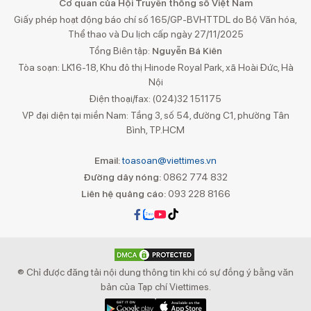
Cơ quan của Hội Truyền thông số Việt Nam
Giấy phép hoạt động báo chí số 165/GP-BVHTTDL do Bộ Văn hóa,
Thể thao và Du lịch cấp ngày 27/11/2025
Tổng Biên tập:
Nguyễn Bá Kiên
Tòa soạn: LK16-18, Khu đô thị Hinode Royal Park, xã Hoài Đức, Hà
Nội
Điện thoại/fax: (024)32 151175
VP đại diện tại miền Nam: Tầng 3, số 54, đường C1, phường Tân
Bình, TP.HCM
Email:
toasoan@viettimes.vn
Đường dây nóng:
0862 774 832
Liên hệ quảng cáo:
093 228 8166
® Chỉ được đăng tải nội dung thông tin khi có sự đồng ý bằng văn
bản của Tạp chí Viettimes.