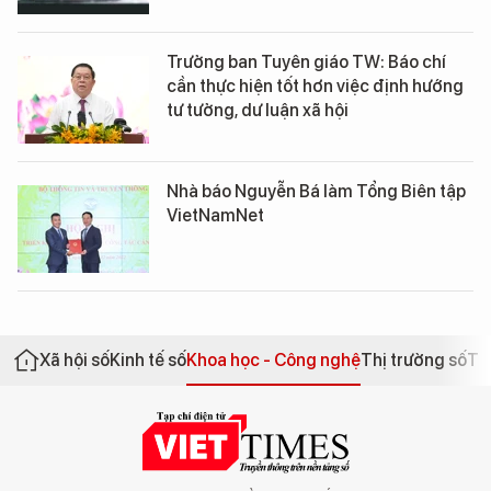
Trưởng ban Tuyên giáo TW: Báo chí
cần thực hiện tốt hơn việc định hướng
tư tưởng, dư luận xã hội
Nhà báo Nguyễn Bá làm Tổng Biên tập
VietNamNet
Xã hội số
Kinh tế số
Khoa học - Công nghệ
Thị trường số
Th