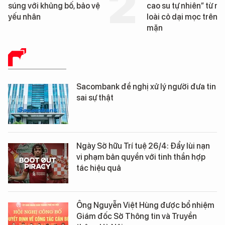
úng với khủng bố, bảo vệ
cao su tự nhiên” từ một
ếu nhân
loài cỏ dại mọc trên đất
mặn
BÁO CHÍ SỐ
Sacombank đề nghị xử lý người đưa tin
sai sự thật
Ngày Sở hữu Trí tuệ 26/4: Đẩy lùi nạn
vi phạm bản quyền với tinh thần hợp
tác hiệu quả
Ông Nguyễn Việt Hùng được bổ nhiệm
Giám đốc Sở Thông tin và Truyền