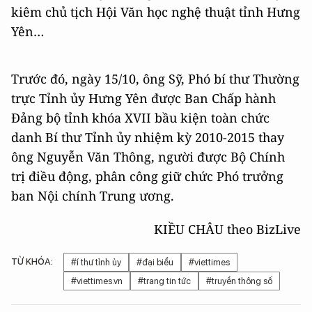
kiêm chủ tịch Hội Văn học nghệ thuật tỉnh Hưng
Yên…
Trước đó, ngày 15/10, ông Sỹ, Phó bí thư Thường
trực Tỉnh ủy Hưng Yên được Ban Chấp hành
Đảng bộ tỉnh khóa XVII bầu kiện toàn chức
danh Bí thư Tỉnh ủy nhiệm kỳ 2010-2015 thay
ông Nguyễn Văn Thông, người được Bộ Chính
trị điều động, phân công giữ chức Phó trưởng
ban Nội chính Trung ương.
KIỀU CHÂU theo BizLive
TỪ KHÓA:
#í thư tỉnh ủy
#đại biểu
#viettimes
#viettimes.vn
#trang tin tức
#truyền thông số