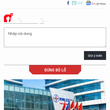
Ý KIẾN CỦA BẠN
Gửi ý kiến
ĐỪNG BỎ LỠ