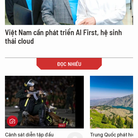
Việt Nam cần phát triển AI First, hệ sinh
thái cloud
ĐỌC NHIỀU
ảnh sát diễn tập đấu
Trung Quốc phát hiện “m