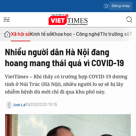
Đăng nhập
Xã hội số
Kinh tế số
Khoa học - Công nghệ
Thị trường số
Th
Nhiều người dân Hà Nội đang
hoang mang thái quá vì COVID-19
VietTimes -- Khi thấy có trường hợp COVID-19 dương
tính ở Núi Trúc (Hà Nội), nhiều người lo sợ sẽ bị lây
nhiễm bệnh dù mới chỉ đi qua khu phố này.
15/03/2020 15:15
Anh Lê