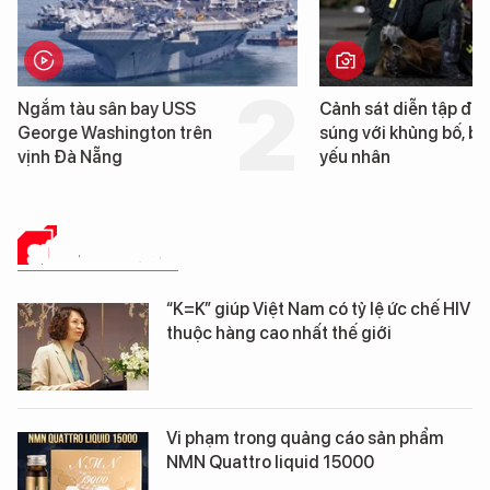
Ngắm tàu sân bay USS
Cảnh sát diễn tập đấ
George Washington trên
súng với khủng bố, bả
vịnh Đà Nẵng
yếu nhân
SỨC KHỎE 24H
“K=K” giúp Việt Nam có tỷ lệ ức chế HIV
thuộc hàng cao nhất thế giới
Vi phạm trong quảng cáo sản phẩm
NMN Quattro liquid 15000