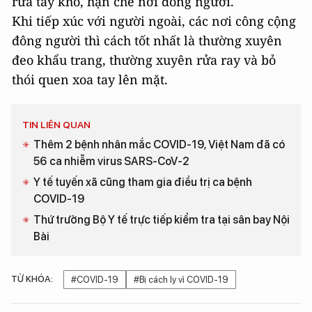
rửa tay khô, hạn chế nơi đông người.
Khi tiếp xúc với người ngoài, các nơi công cộng
đông người thì cách tốt nhất là thường xuyên
đeo khẩu trang, thường xuyên rửa ray và bỏ
thói quen xoa tay lên mặt.
TIN LIÊN QUAN
Thêm 2 bệnh nhân mắc COVID-19, Việt Nam đã có
56 ca nhiễm virus SARS-CoV-2
Y tế tuyến xã cũng tham gia điều trị ca bệnh
COVID-19
Thứ trưởng Bộ Y tế trực tiếp kiểm tra tại sân bay Nội
Bài
TỪ KHÓA:
#COVID-19
#Bị cách ly vì COVID-19