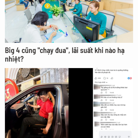
Big 4 cũng "chạy đua", lãi suất khi nào hạ
nhiệt?