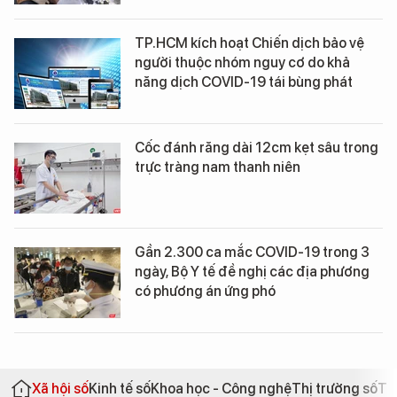
TP.HCM kích hoạt Chiến dịch bảo vệ
người thuộc nhóm nguy cơ do khả
năng dịch COVID-19 tái bùng phát
Cốc đánh răng dài 12cm kẹt sâu trong
trực tràng nam thanh niên
Gần 2.300 ca mắc COVID-19 trong 3
ngày, Bộ Y tế đề nghị các địa phương
có phương án ứng phó
Xã hội số
Kinh tế số
Khoa học - Công nghệ
Thị trường số
Th