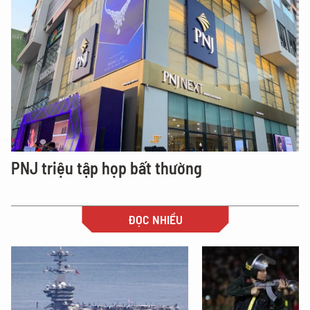
PNJ triệu tập họp bất thường
ĐỌC NHIỀU