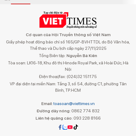
Cơ quan của Hội Truyền thông số Việt Nam
Giấy phép hoạt động báo chí số 165/GP-BVHTTDL do Bộ Văn hóa,
Thể thao và Du lịch cấp ngày 27/11/2025
Tổng Biên tập:
Nguyễn Bá Kiên
Tòa soạn: LK16-18, Khu đô thị Hinode Royal Park, xã Hoài Đức, Hà
Nội
Điện thoại/fax: (024)32 151175
VP đại diện tại miền Nam: Tầng 3, số 54, đường C1, phường Tân
Bình, TP.HCM
Email:
toasoan@viettimes.vn
Đường dây nóng:
0862 774 832
Liên hệ quảng cáo:
093 228 8166