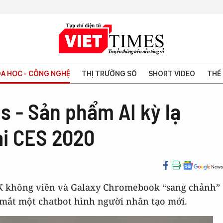
A HỌC - CÔNG NGHỆ
THỊ TRƯỜNG SỐ
SHORT VIDEO
THẾ 
s - Sản phẩm AI kỳ lạ
i CES 2020
 8K không viền và Galaxy Chromebook “sang chảnh”
ra mắt một chatbot hình người nhân tạo mới.