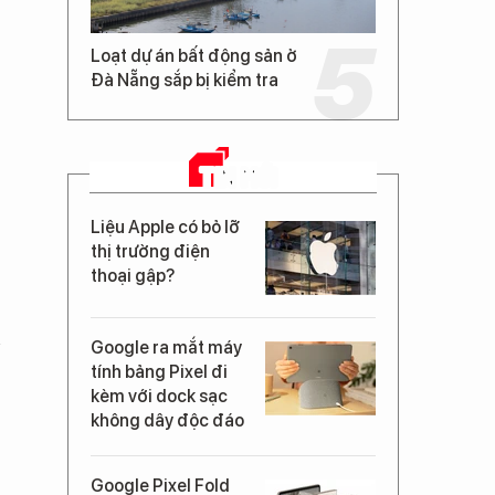
Loạt dự án bất động sản ở
Đà Nẵng sắp bị kiểm tra
TIN MỚI
Liệu Apple có bỏ lỡ
thị trường điện
thoại gập?
n
Google ra mắt máy
tính bảng Pixel đi
kèm với dock sạc
không dây độc đáo
Google Pixel Fold