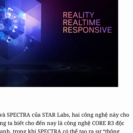
và SPECTRA của STAR Labs, hai công nghệ này cho
úng ta biết cho đến nay là công nghệ CORE R3 độc
anh, trong khi SPECTRA có thể tạo ra sự “thông