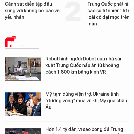
Trung Quốc phát hiện “mỏ
Loạt dự án bất động 
cao su tự nhiên” từ một
Đà Nẵng sắp bị kiểm t
loài cỏ dại mọc trên đất
mặn
PHÂN TÍCH
Robot hình người Dobot của nhà sản
xuất Trung Quốc nấu ăn từ khoảng
cách 1.800 km bằng kính VR
Mỹ tạm dừng viện trợ, Ukraine tính
“đường vòng” mua vũ khí Mỹ qua châu
Âu
Hơn 1,4 tỷ dân, vì sao bóng đá Trung