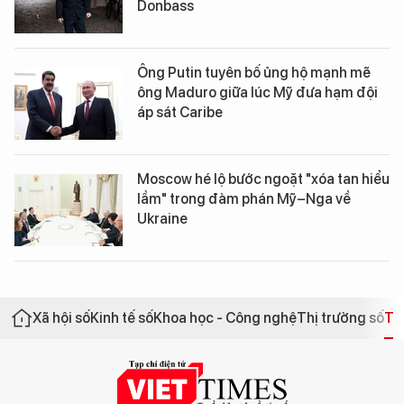
Donbass
Ông Putin tuyên bố ủng hộ mạnh mẽ
ông Maduro giữa lúc Mỹ đưa hạm đội
áp sát Caribe
Moscow hé lộ bước ngoặt "xóa tan hiểu
lầm" trong đàm phán Mỹ–Nga về
Ukraine
Xã hội số
Kinh tế số
Khoa học - Công nghệ
Thị trường số
Th