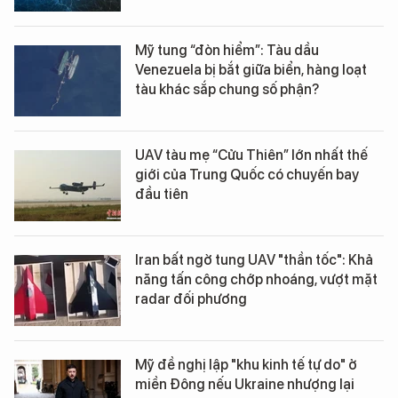
Mỹ tung “đòn hiểm”: Tàu dầu
Venezuela bị bắt giữa biển, hàng loạt
tàu khác sắp chung số phận?
UAV tàu mẹ “Cửu Thiên” lớn nhất thế
giới của Trung Quốc có chuyến bay
đầu tiên
Iran bất ngờ tung UAV "thần tốc": Khả
năng tấn công chớp nhoáng, vượt mặt
radar đối phương
Mỹ đề nghị lập "khu kinh tế tự do" ở
miền Đông nếu Ukraine nhượng lại