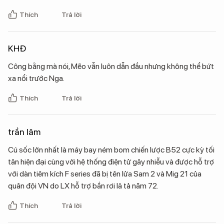
Thích
Trả lời
KHĐ
Công bằng mà nói, Mẽo vẫn luôn dẫn đầu nhưng không thể bứt
xa nổi trước Nga.
Thích
Trả lời
trần lâm
Cú sốc lớn nhất là máy bay ném bom chiến lược B52 cực kỳ tối
tân hiện đại cùng với hệ thống điện tử gây nhiễu và được hỗ trợ
với dàn tiêm kích F series đã bị tên lửa Sam 2 và Mig 21 của
quân đội VN do LX hỗ trợ bắn rơi lả tả năm 72.
Thích
Trả lời