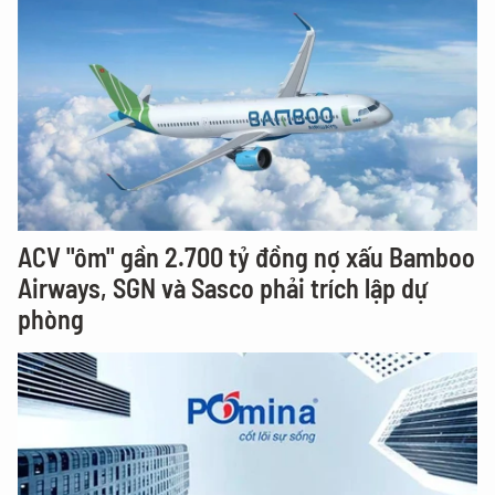
ACV "ôm" gần 2.700 tỷ đồng nợ xấu Bamboo
Airways, SGN và Sasco phải trích lập dự
phòng