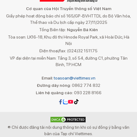
Cơ quan của Hội Truyền thông số Việt Nam
Giấy phép hoạt động báo chí số 165/GP-BVHTTDL do Bộ Văn hóa,
Thể thao và Du lịch cấp ngày 27/11/2025
Tổng Biên tập:
Nguyễn Bá Kiên
Tòa soạn: LK16-18, Khu đô thị Hinode Royal Park, xã Hoài Đức, Hà
Nội
Điện thoại/fax: (024)32 151175
VP đại diện tại miền Nam: Tầng 3, số 54, đường C1, phường Tân
Bình, TP.HCM
Email:
toasoan@viettimes.vn
Đường dây nóng:
0862 774 832
Liên hệ quảng cáo:
093 228 8166
® Chỉ được đăng tải nội dung thông tin khi có sự đồng ý bằng văn
bản của Tạp chí Viettimes.