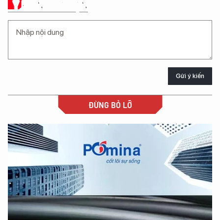
Ý KIẾN CỦA BẠN
Gửi ý kiến
ĐỪNG BỎ LỠ