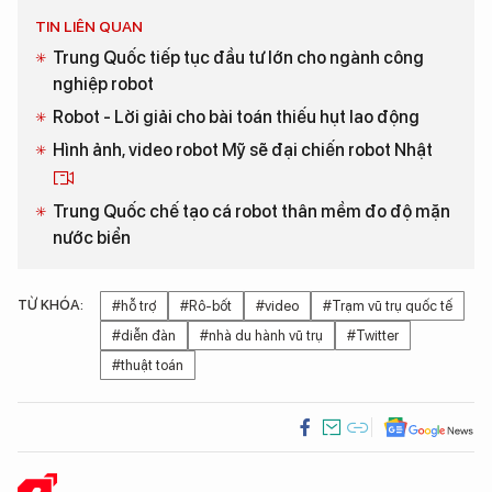
TIN LIÊN QUAN
Trung Quốc tiếp tục đầu tư lớn cho ngành công
nghiệp robot
Robot - Lời giải cho bài toán thiếu hụt lao động
​Hình ảnh, video robot Mỹ sẽ đại chiến robot Nhật
Trung Quốc chế tạo cá robot thân mềm đo độ mặn
nước biển
TỪ KHÓA:
#hỗ trợ
#Rô-bốt
#video
#Trạm vũ trụ quốc tế
#diễn đàn
#nhà du hành vũ trụ
#Twitter
#thuật toán