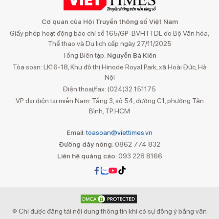
Cơ quan của Hội Truyền thông số Việt Nam
Giấy phép hoạt động báo chí số 165/GP-BVHTTDL do Bộ Văn hóa,
Thể thao và Du lịch cấp ngày 27/11/2025
Tổng Biên tập:
Nguyễn Bá Kiên
Tòa soạn: LK16-18, Khu đô thị Hinode Royal Park, xã Hoài Đức, Hà
Nội
Điện thoại/fax: (024)32 151175
VP đại diện tại miền Nam: Tầng 3, số 54, đường C1, phường Tân
Bình, TP.HCM
Email:
toasoan@viettimes.vn
Đường dây nóng:
0862 774 832
Liên hệ quảng cáo:
093 228 8166
® Chỉ được đăng tải nội dung thông tin khi có sự đồng ý bằng văn