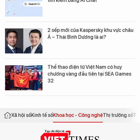
tìm kiếm bằng AI Chat
2 sếp mới của Kaspersky khu vực châu
Á – Thái Bình Dương là ai?
Thể thao điện tử Việt Nam có huy
chương vàng đầu tiên tại SEA Games
32
Xã hội số
Kinh tế số
Khoa học - Công nghệ
Thị trường số
Th