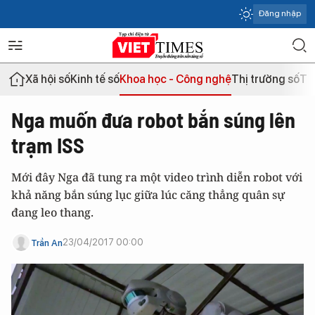
Đăng nhập
Xã hội số
Kinh tế số
Khoa học - Công nghệ
Thị trường số
Th
Nga muốn đưa robot bắn súng lên
trạm ISS
Mới đây Nga đã tung ra một video trình diễn robot với
khả năng bắn súng lục giữa lúc căng thẳng quân sự
đang leo thang.
23/04/2017 00:00
Trần An