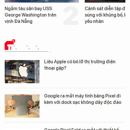
Cảnh sát diễn tập đấu
Cận cảnh chiến hạm 
súng với khủng bố, bảo vệ
tống tàu sân bay USS
yếu nhân
George Washington 
Đà Nẵng
TIN CÔNG NGHỆ
Liệu Apple có bỏ lỡ thị trường điện
thoại gập?
Google ra mắt máy tính bảng Pixel đi
kèm với dock sạc không dây độc đáo