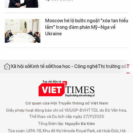
Moscow hé lộ bước ngoặt "xóa tan hiểu
lầm" trong đàm phán Mỹ–Nga về
Ukraine
Xã hội số
Kinh tế số
Khoa học - Công nghệ
Thị trường số
Th
Cơ quan của Hội Truyền thông số Việt Nam
Giấy phép hoạt động báo chí số 165/GP-BVHTTDL do Bộ Văn hóa,
Thể thao và Du lịch cấp ngày 27/11/2025
Tổng Biên tập:
Nguyễn Bá Kiên
Tòa soạn: LK16-18, Khu đô thị Hinode Royal Park, xã Hoài Đức, Hà