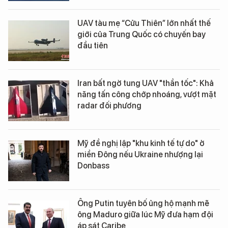
UAV tàu mẹ “Cửu Thiên” lớn nhất thế
giới của Trung Quốc có chuyến bay
đầu tiên
Iran bất ngờ tung UAV "thần tốc": Khả
năng tấn công chớp nhoáng, vượt mặt
radar đối phương
Mỹ đề nghị lập "khu kinh tế tự do" ở
miền Đông nếu Ukraine nhượng lại
Donbass
Ông Putin tuyên bố ủng hộ mạnh mẽ
ông Maduro giữa lúc Mỹ đưa hạm đội
áp sát Caribe