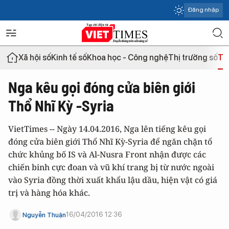
Đăng nhập
Xã hội số
Kinh tế số
Khoa học - Công nghệ
Thị trường số
Th
Nga kêu gọi đóng cửa biên giới
Thổ Nhĩ Kỳ -Syria
VietTimes -- Ngày 14.04.2016, Nga lên tiếng kêu gọi
đóng cửa biên giới Thổ Nhĩ Kỳ-Syria để ngăn chặn tổ
chức khủng bố IS và Al-Nusra Front nhận được các
chiến binh cực đoan và vũ khí trang bị từ nước ngoài
vào Syria đồng thời xuất khẩu lậu dầu, hiện vật có giá
trị và hàng hóa khác.
16/04/2016 12:36
Nguyễn Thuận