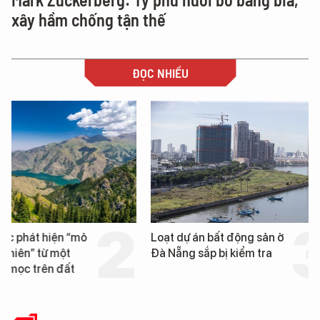
xây hầm chống tận thế
ĐỌC NHIỀU
Loạt dự án bất động sản ở
Nga xây dựng hơn 1.
Đà Nẵng sắp bị kiểm tra
km "hành lang chống
UAV" bảo vệ tuyến hậ
cần trên chiến trường