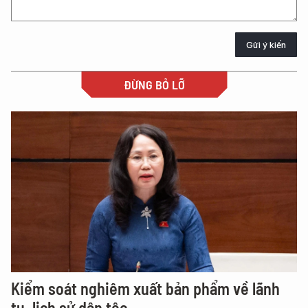
Gửi ý kiến
ĐỪNG BỎ LỠ
Kiểm soát nghiêm xuất bản phẩm về lãnh
tụ, lịch sử dân tộc