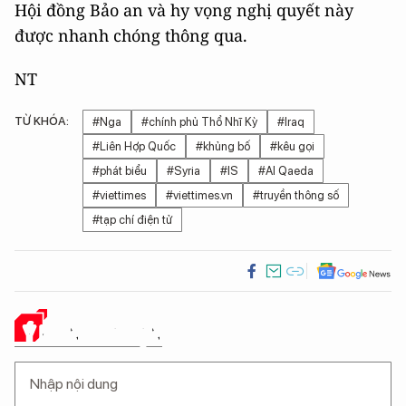
Hội đồng Bảo an và hy vọng nghị quyết này
được nhanh chóng thông qua.
NT
TỪ KHÓA:
#Nga
#chính phủ Thổ Nhĩ Kỳ
#Iraq
#Liên Hợp Quốc
#khủng bố
#kêu gọi
#phát biểu
#Syria
#IS
#Al Qaeda
#viettimes
#viettimes.vn
#truyền thông số
#tạp chí điện tử
Ý KIẾN CỦA BẠN