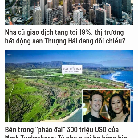
Nhà cũ giao dịch tăng tới 19%, thị trường
bất động sản Thượng Hải đang đổi chiều?
Bên trong "pháo đài" 300 triệu USD của
Mark Zuckerberg: Tỷ phú nuôi bò bằng bia,