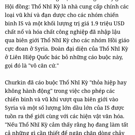
Hội đồng: Thổ Nhĩ Kỳ là nhà cung cấp chính các
loại vũ khí và đạn dược cho các nhóm chiến
binh IS và một khối lượng trị giá 1.9 triệu USD
chất nổ và hóa chất công nghiệp đã nhập lậu
qua biên giới Thổ Nhĩ Kỳ cho các nhóm Hồi giáo
cực đoan ở Syria. Đoàn đại diện của Thổ Nhĩ Kỳ
ở Liên Hiệp Quốc bác bỏ những cáo buộc này,
gọi đó là "vô căn cứ."
Churkin đã cáo buộc Thổ Nhĩ Kỳ "thỏa hiệp hay
không hành động" trong việc cho phép các
chiến binh và vũ khí vượt qua biên giới vào
Syria và một số lượng lớn dầu lớn của IS được
tuồn ra thế giới cùng với các hiện vật văn hóa.
"Nếu Thổ Nhĩ Kỳ cảm thấy rằng họ đang làm tất
cả những gì cần thiết để ngăn chặn dòng chảy