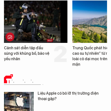
Cảnh sát diễn tập đấu
Trung Quốc phát hiện
súng với khủng bố, bảo vệ
cao su tự nhiên” từ m
yếu nhân
loài cỏ dại mọc trên đ
mặn
TIN CÔNG NGHỆ
Liệu Apple có bỏ lỡ thị trường điện
thoại gập?