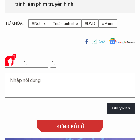
trình làm phim truyền hình
TỪ KHÓA:
#Netflix
#màn ảnh nhỏ
#DVD
#Phim
Ý KIẾN CỦA BẠN
Gửi ý kiến
ĐỪNG BỎ LỠ