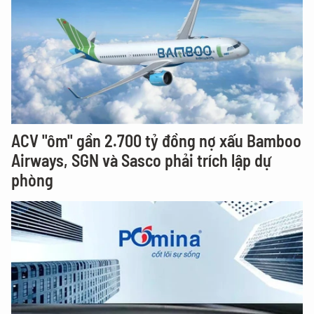
ACV "ôm" gần 2.700 tỷ đồng nợ xấu Bamboo
Airways, SGN và Sasco phải trích lập dự
phòng