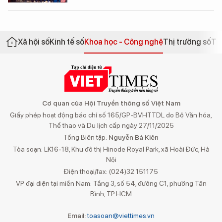
Xã hội số
Kinh tế số
Khoa học - Công nghệ
Thị trường số
Th
Cơ quan của Hội Truyền thông số Việt Nam
Giấy phép hoạt động báo chí số 165/GP-BVHTTDL do Bộ Văn hóa,
Thể thao và Du lịch cấp ngày 27/11/2025
Tổng Biên tập:
Nguyễn Bá Kiên
Tòa soạn: LK16-18, Khu đô thị Hinode Royal Park, xã Hoài Đức, Hà
Nội
Điện thoại/fax: (024)32 151175
VP đại diện tại miền Nam: Tầng 3, số 54, đường C1, phường Tân
Bình, TP.HCM
Email:
toasoan@viettimes.vn