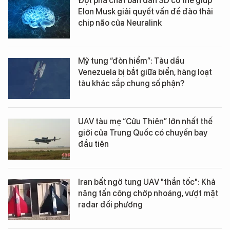
Đột phá chất bán dẫn 3D có thể giúp
Elon Musk giải quyết vấn đề đào thải
chip não của Neuralink
Mỹ tung “đòn hiểm”: Tàu dầu
Venezuela bị bắt giữa biển, hàng loạt
tàu khác sắp chung số phận?
UAV tàu mẹ “Cửu Thiên” lớn nhất thế
giới của Trung Quốc có chuyến bay
đầu tiên
Iran bất ngờ tung UAV "thần tốc": Khả
năng tấn công chớp nhoáng, vượt mặt
radar đối phương