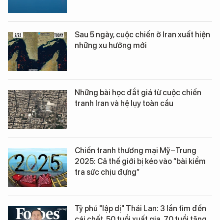
Sau 5 ngày, cuộc chiến ở Iran xuất hiện
những xu hướng mới
Những bài học đắt giá từ cuộc chiến
tranh Iran và hệ lụy toàn cầu
Chiến tranh thương mại Mỹ–Trung
2025: Cả thế giới bị kéo vào “bài kiểm
tra sức chịu đựng”
Tỷ phú "lập dị" Thái Lan: 3 lần tìm đến
cái chết, 50 tuổi xuất gia, 70 tuổi tặng