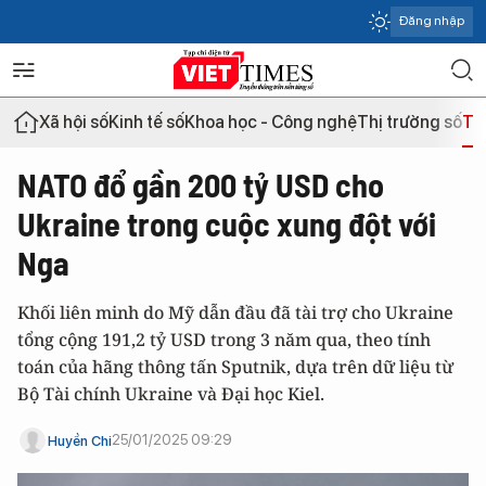
Đăng nhập
Xã hội số
Kinh tế số
Khoa học - Công nghệ
Thị trường số
Th
NATO đổ gần 200 tỷ USD cho
Ukraine trong cuộc xung đột với
Nga
Khối liên minh do Mỹ dẫn đầu đã tài trợ cho Ukraine
tổng cộng 191,2 tỷ USD trong 3 năm qua, theo tính
toán của hãng thông tấn Sputnik, dựa trên dữ liệu từ
Bộ Tài chính Ukraine và Đại học Kiel.
25/01/2025 09:29
Huyền Chi