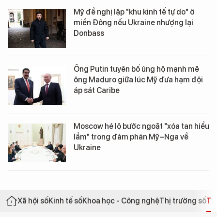
Mỹ đề nghị lập "khu kinh tế tự do" ở
miền Đông nếu Ukraine nhượng lại
Donbass
Ông Putin tuyên bố ủng hộ mạnh mẽ
ông Maduro giữa lúc Mỹ đưa hạm đội
áp sát Caribe
Moscow hé lộ bước ngoặt "xóa tan hiểu
lầm" trong đàm phán Mỹ–Nga về
Ukraine
Xã hội số
Kinh tế số
Khoa học - Công nghệ
Thị trường số
Th