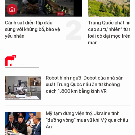
Cảnh sát diễn tập đấu
Trung Quốc phát hiện
súng với khủng bố, bảo vệ
cao su tự nhiên” từ m
yếu nhân
loài cỏ dại mọc trên đ
mặn
PHÂN TÍCH
Robot hình người Dobot của nhà sản
xuất Trung Quốc nấu ăn từ khoảng
cách 1.800 km bằng kính VR
Mỹ tạm dừng viện trợ, Ukraine tính
“đường vòng” mua vũ khí Mỹ qua châu
Âu