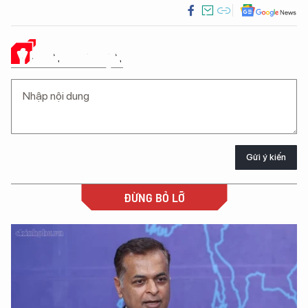
Ý KIẾN CỦA BẠN
Gửi ý kiến
ĐỪNG BỎ LỠ