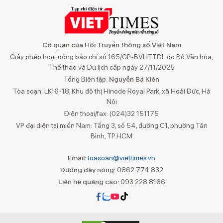
Cơ quan của Hội Truyền thông số Việt Nam
Giấy phép hoạt động báo chí số 165/GP-BVHTTDL do Bộ Văn hóa,
Thể thao và Du lịch cấp ngày 27/11/2025
Tổng Biên tập:
Nguyễn Bá Kiên
Tòa soạn: LK16-18, Khu đô thị Hinode Royal Park, xã Hoài Đức, Hà
Nội
Điện thoại/fax: (024)32 151175
VP đại diện tại miền Nam: Tầng 3, số 54, đường C1, phường Tân
Bình, TP.HCM
Email:
toasoan@viettimes.vn
Đường dây nóng:
0862 774 832
Liên hệ quảng cáo:
093 228 8166