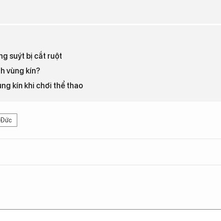
g suýt bị cắt ruột
nh vùng kín?
ng kín khi chơi thể thao
 Đức