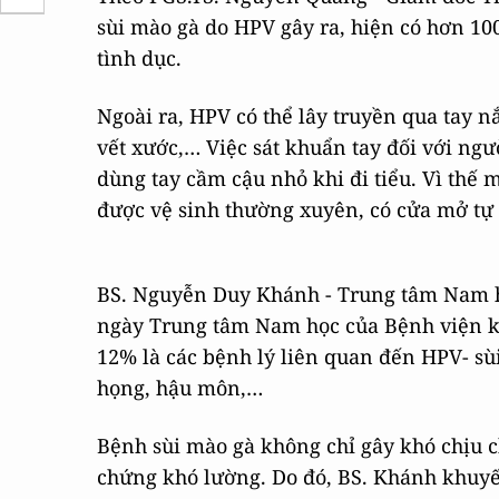
sùi mào gà do HPV gây ra, hiện có hơn 10
tình dục.
Ngoài ra, HPV có thể lây truyền qua tay n
vết xước,… Việc sát khuẩn tay đối với ngư
dùng tay cầm cậu nhỏ khi đi tiểu. Vì thế
được vệ sinh thường xuyên, có cửa mở tự
BS. Nguyễn Duy Khánh - Trung tâm Nam họ
ngày Trung tâm Nam học của Bệnh viện k
12% là các bệnh lý liên quan đến HPV- sùi
họng, hậu môn,…
Bệnh sùi mào gà không chỉ gây khó chịu 
chứng khó lường. Do đó, BS. Khánh khuyế