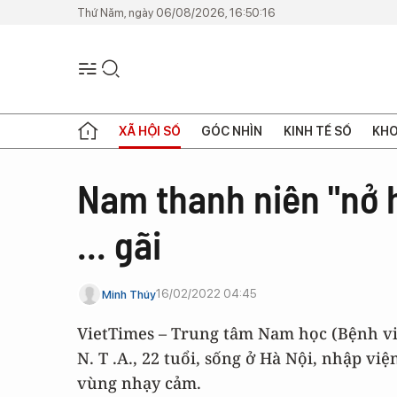
Thứ Năm, ngày 06/08/2026, 16:50:16
XÃ HỘI SỐ
GÓC NHÌN
KINH TẾ SỐ
KHO
Nam thanh niên "nở h
... gãi
16/02/2022 04:45
Minh Thúy
VietTimes – Trung tâm Nam học (Bệnh v
N. T .A., 22 tuổi, sống ở Hà Nội, nhập v
vùng nhạy cảm.