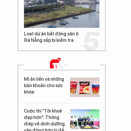
Loạt dự án bất động sản ở
Đà Nẵng sắp bị kiểm tra
TIN MỚI
Mì ăn liền và những
băn khoăn cho sức
khỏe
Cuộc thi "Tôi khoẻ
đẹp hơn": Thông
điệp về dinh dưỡng,
vận động hợp lý để