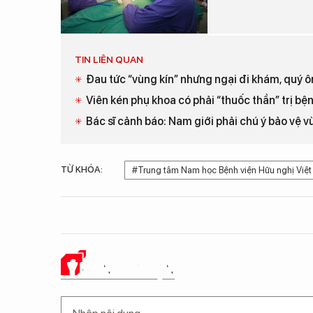
TIN LIÊN QUAN
Đau tức “vùng kín” nhưng ngại đi khám, quý ôn
Viên kén phụ khoa có phải “thuốc thần” trị bệ
Bác sĩ cảnh báo: Nam giới phải chú ý bảo vệ vù
TỪ KHÓA:
#Trung tâm Nam học Bệnh viện Hữu nghị Việt
Ý KIẾN CỦA BẠN