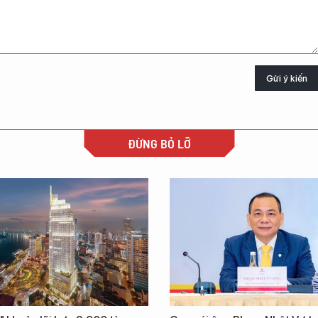
Gửi ý kiến
ĐỪNG BỎ LỠ