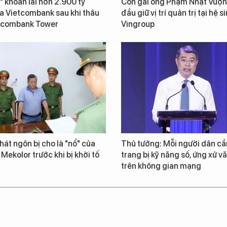
" khoản lãi hơn 2.900 tỷ
Con gái ông Phạm Nhật Vượn
a Vietcombank sau khi thâu
đầu giữ vị trí quản trị tại hệ s
tcombank Tower
Vingroup
át ngôn bị cho là "nổ" của
Thủ tướng: Mỗi người dân cầ
 Mekolor trước khi bị khởi tố
trang bị kỹ năng số, ứng xử v
trên không gian mạng