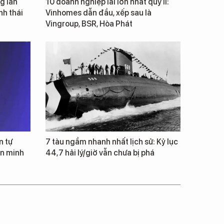
g lần
10 doanh nghiệp lãi lớn nhất quý II:
inh thái
Vinhomes dẫn đầu, xếp sau là
Vingroup, BSR, Hòa Phát
n tự
7 tàu ngầm nhanh nhất lịch sử: Kỷ lục
ăn minh
44,7 hải lý/giờ vẫn chưa bị phá