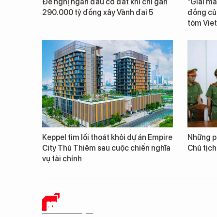
Đề nghị ngăn đầu cơ đất khi chi gần
"Giải mã
290.000 tỷ đồng xây Vành đai 5
đồng củ
tóm Vie
Keppel tìm lối thoát khỏi dự án Empire
Những ph
City Thủ Thiêm sau cuộc chiến nghĩa
Chủ tịch
vụ tài chính
KHỎE ĐẸP