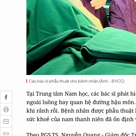
Các bác sĩ phẫu thuật cho bệnh nhân (Ảnh - BVCC)
Tại Trung tâm Nam học, các bác sĩ phát h
ngoài luồng hay quan hệ đường hậu môn.
khi rảnh rỗi. Bệnh nhân được phẫu thuật k
sức khoẻ của nam thanh niên đã ổn định 
Theo PGS.TS. Nguyễn Quang - Giám đốc Tr