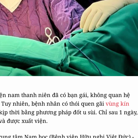
iện nam thanh niên đã có bạn gái, không quan hệ
 Tuy nhiên, bệnh nhân có thói quen gãi
vùng kín
ịp thời bằng phương pháp đốt u sùi. Chỉ sau 1 ngày,
và được xuất viện.
ung tâm Nam học (Bệnh viện Hữu nghị Việt Đức) -