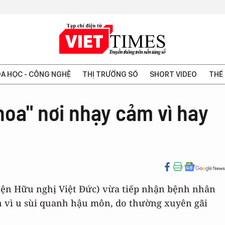
A HỌC - CÔNG NGHỆ
THỊ TRƯỜNG SỐ
SHORT VIDEO
THẾ 
oa" nơi nhạy cảm vì hay
iện Hữu nghị Việt Đức) vừa tiếp nhận bệnh nhân
iện vì u sùi quanh hậu môn, do thường xuyên gãi