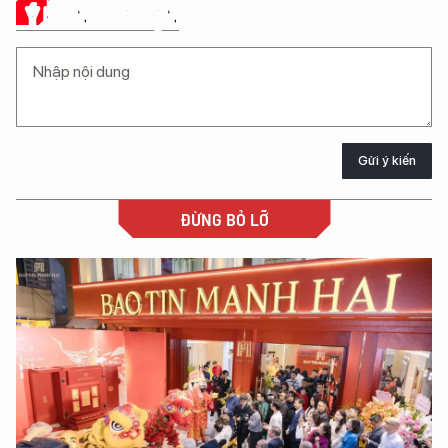
Ý KIẾN CỦA BẠN
Gửi ý kiến
ĐỪNG BỎ LỠ