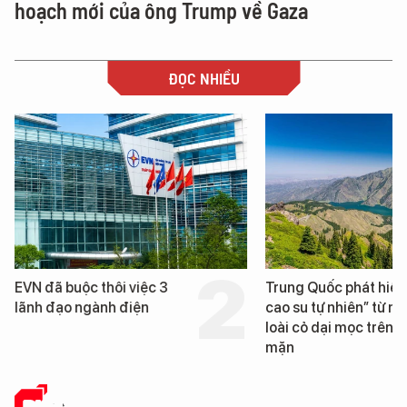
hoạch mới của ông Trump về Gaza
ĐỌC NHIỀU
Trung Quốc phát hiện “mỏ
Loạt dự án bất động 
cao su tự nhiên” từ một
Đà Nẵng sắp bị kiểm 
loài cỏ dại mọc trên đất
mặn