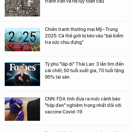
tranh Iran và hệ lụy toàn cầu
Chiến tranh thương mại Mỹ–Trung
2025: Cả thế giới bị kéo vào “bài kiểm
tra sức chịu đựng”
Tỷ phú "lập dị" Thái Lan: 3 lần tìm đến
cái chết, 50 tuổi xuất gia, 70 tuổi tặng
95% tài sản
CNN: FDA tính đưa ra mức cảnh báo
"hộp đen" nghiêm trọng nhất đối với
vaccine Covid-19