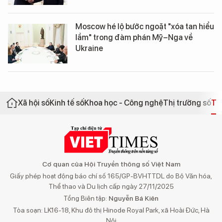
Moscow hé lộ bước ngoặt "xóa tan hiểu
lầm" trong đàm phán Mỹ–Nga về
Ukraine
Xã hội số
Kinh tế số
Khoa học - Công nghệ
Thị trường số
Th
Cơ quan của Hội Truyền thông số Việt Nam
Giấy phép hoạt động báo chí số 165/GP-BVHTTDL do Bộ Văn hóa,
Thể thao và Du lịch cấp ngày 27/11/2025
Tổng Biên tập:
Nguyễn Bá Kiên
Tòa soạn: LK16-18, Khu đô thị Hinode Royal Park, xã Hoài Đức, Hà
Nội