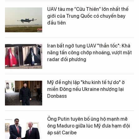
UAV tàu mẹ “Cửu Thiên” lớn nhất thế
giới của Trung Quốc có chuyến bay
đầu tiên
Iran bất ngờ tung UAV "thần tốc": Khả
năng tấn công chớp nhoáng, vượt mặt
radar đối phương
Mỹ đề nghị lập "khu kinh tế tự do" ở
miền Đông nếu Ukraine nhượng lại
Donbass
Ông Putin tuyên bố ủng hộ mạnh mẽ
ông Maduro giữa lúc Mỹ đưa hạm đội
áp sát Caribe