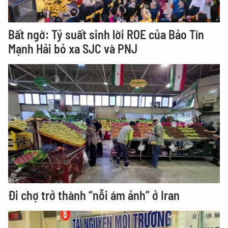
Bất ngờ: Tỷ suất sinh lời ROE của Bảo Tín
Mạnh Hải bỏ xa SJC và PNJ
Đi chợ trở thành “nỗi ám ảnh” ở Iran