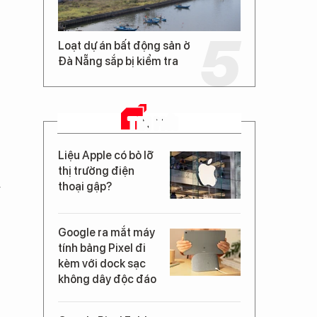
Loạt dự án bất động sản ở
Đà Nẵng sắp bị kiểm tra
TIN MỚI
Liệu Apple có bỏ lỡ
thị trường điện
i
thoại gập?
Google ra mắt máy
tính bảng Pixel đi
kèm với dock sạc
không dây độc đáo