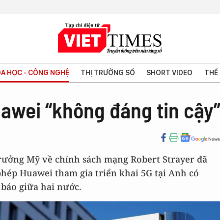
A HỌC - CÔNG NGHỆ
THỊ TRƯỜNG SỐ
SHORT VIDEO
THẾ 
awei “không đáng tin cậy
 trưởng Mỹ về chính sách mạng Robert Strayer đã
phép Huawei tham gia triển khai 5G tại Anh có
báo giữa hai nước.