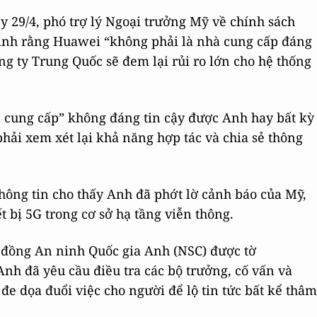
 29/4, phó trợ lý Ngoại trưởng Mỹ về chính sách
inh rằng Huawei “không phải là nhà cung cấp đáng
ng ty Trung Quốc sẽ đem lại rủi ro lớn cho hệ thống
à cung cấp” không đáng tin cậy được Anh hay bất kỳ
hải xem xét lại khả năng hợp tác và chia sẻ thông
thông tin cho thấy Anh đã phớt lờ cảnh báo của Mỹ,
t bị 5G trong cơ sở hạ tầng viễn thông.
i đồng An ninh Quốc gia Anh (NSC) được tờ
nh đã yêu cầu điều tra các bộ trưởng, cố vấn và
e dọa đuổi việc cho người để lộ tin tức bất kể thâm