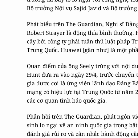
Bộ trưởng Nội vụ Sajid Javid và Bộ trưởn
Phát biểu trên The Guardian, Nghị sĩ Đản
Robert Strayer là động thía bình thường.
cậy bởi công ty phải tuân thủ luật pháp T
Trung Quốc. Huawei [gần như] là một ph
Quan điểm của ông Seely trùng với nội d
Hunt đưa ra vào ngày 29/4, trước chuyến t
gia được coi là ứng viên lãnh đạo Đảng B
mạng có hiệu lực tại Trung Quốc từ năm 20
các cơ quan tình báo quốc gia.
Phản hồi trên The Guardian, phát ngôn vi
sinh lo ngại về an ninh quốc gia trong b
đánh giá rủi ro và cân nhắc hành động cầ