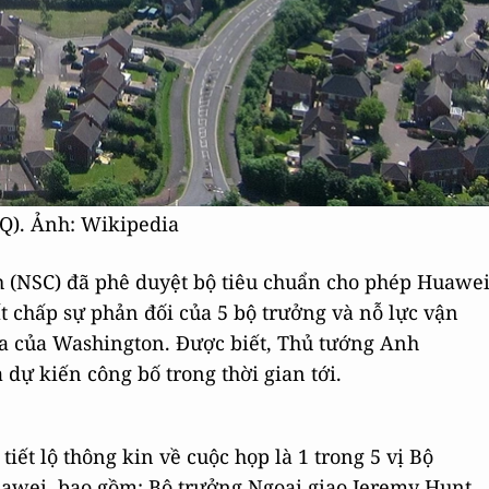
Q). Ảnh: Wikipedia
 (NSC) đã phê duyệt bộ tiêu chuẩn cho phép Huawe
t chấp sự phản đối của 5 bộ trưởng và nỗ lực vận
a của Washington. Được biết, Thủ tướng Anh
dự kiến công bố trong thời gian tới.
tiết lộ thông kin về cuộc họp là 1 trong 5 vị Bộ
uawei, bao gồm: Bộ trưởng Ngoại giao Jeremy Hunt,