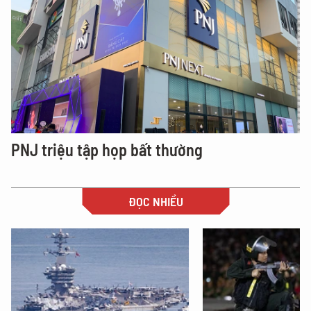
PNJ triệu tập họp bất thường
ĐỌC NHIỀU