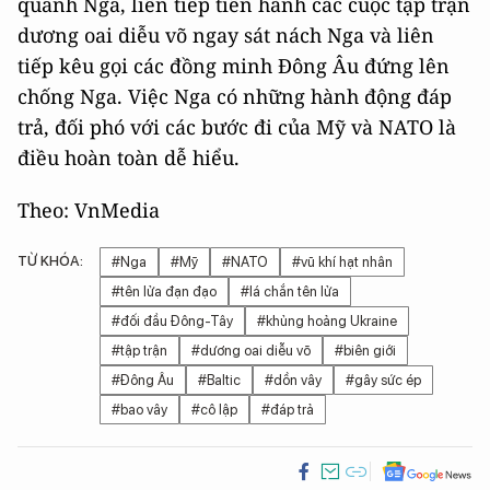
quanh Nga, liên tiếp tiến hành các cuộc tập trận
dương oai diễu võ ngay sát nách Nga và liên
tiếp kêu gọi các đồng minh Đông Âu đứng lên
chống Nga. Việc Nga có những hành động đáp
trả, đối phó với các bước đi của Mỹ và NATO là
điều hoàn toàn dễ hiểu.
Theo: VnMedia
TỪ KHÓA:
#Nga
#Mỹ
#NATO
#vũ khí hạt nhân
#tên lửa đạn đạo
#lá chắn tên lửa
#đối đầu Đông-Tây
#khủng hoảng Ukraine
#tập trận
#dương oai diễu võ
#biên giới
#Đông Âu
#Baltic
#dồn vây
#gây sức ép
#bao vây
#cô lập
#đáp trả