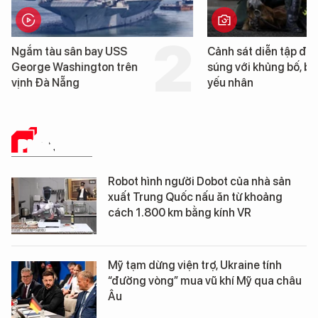
Cảnh sát diễn tập đấu
Hình ảnh đầu tiên về 
súng với khủng bố, bảo vệ
tàu sân bay USS Geo
yếu nhân
Washington vừa đến
Nẵng
PHÂN TÍCH
Robot hình người Dobot của nhà sản
xuất Trung Quốc nấu ăn từ khoảng
cách 1.800 km bằng kính VR
Mỹ tạm dừng viện trợ, Ukraine tính
“đường vòng” mua vũ khí Mỹ qua châu
Âu