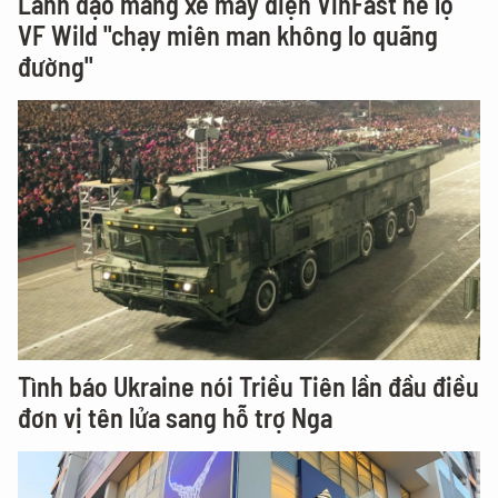
Lãnh đạo mảng xe máy điện VinFast hé lộ
VF Wild "chạy miên man không lo quãng
đường"
Tình báo Ukraine nói Triều Tiên lần đầu điều
đơn vị tên lửa sang hỗ trợ Nga