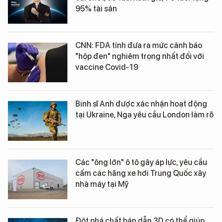
95% tài sản
CNN: FDA tính đưa ra mức cảnh báo
"hộp đen" nghiêm trọng nhất đối với
vaccine Covid-19
Binh sĩ Anh được xác nhận hoạt động
tại Ukraine, Nga yêu cầu London làm rõ
Các "ông lớn" ô tô gây áp lực, yêu cầu
cấm các hãng xe hơi Trung Quốc xây
nhà máy tại Mỹ
Đột phá chất bán dẫn 3D có thể giúp