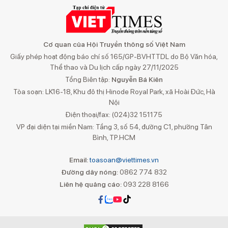
Cơ quan của Hội Truyền thông số Việt Nam
Giấy phép hoạt động báo chí số 165/GP-BVHTTDL do Bộ Văn hóa,
Thể thao và Du lịch cấp ngày 27/11/2025
Tổng Biên tập:
Nguyễn Bá Kiên
Tòa soạn: LK16-18, Khu đô thị Hinode Royal Park, xã Hoài Đức, Hà
Nội
Điện thoại/fax: (024)32 151175
VP đại diện tại miền Nam: Tầng 3, số 54, đường C1, phường Tân
Bình, TP.HCM
Email:
toasoan@viettimes.vn
Đường dây nóng:
0862 774 832
Liên hệ quảng cáo:
093 228 8166