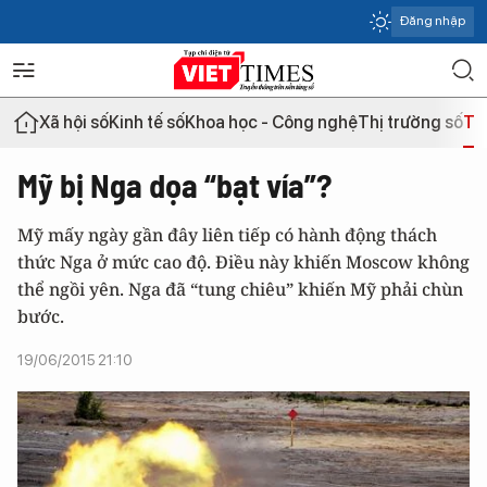
Đăng nhập
Xã hội số
Kinh tế số
Khoa học - Công nghệ
Thị trường số
Th
Mỹ bị Nga dọa “bạt vía”?
Mỹ mấy ngày gần đây liên tiếp có hành động thách
thức Nga ở mức cao độ. Điều này khiến Moscow không
thể ngồi yên. Nga đã “tung chiêu” khiến Mỹ phải chùn
bước.
19/06/2015 21:10