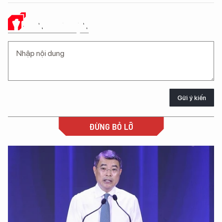
Ý KIẾN CỦA BẠN
Gửi ý kiến
ĐỪNG BỎ LỠ