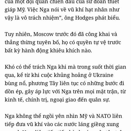
của một đội quân chiến đấu của sư đoàn thiết
giáp Mỹ. Việc Nga nói về vũ khí hạt nhân như
vậy là vô trách nhiệm”, ông Hodges phát biểu.
Tuy nhiên, Moscow trước đó đã công khai và
thẳng thừng tuyên bố, họ có quyền tự vệ trước
bất kỳ hành động khiêu khích nào.
Khó có thể trách Nga khi mà trong suốt thời gian
qua, kể từ khi cuộc khủng hoảng ở Ukraine
bùng nổ, phương Tây liên tục có những bước đi
dồn ép, gây áp lực với Nga trên mọi mặt trận, từ
kinh tế, chính trị, ngoại giao đến quân sự.
Nga không thể ngồi yên nhìn Mỹ và NATO liên
tiếp đưa vũ khí vào các nước láng giềng xung