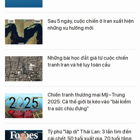
Sau 5 ngày, cuộc chiến ở Iran xuất hiện
những xu hướng mới
Những bài học đắt giá từ cuộc chiến
tranh Iran và hệ lụy toàn cầu
Chiến tranh thương mại Mỹ–Trung
2025: Cả thế giới bị kéo vào “bài kiểm
tra sức chịu đựng”
Tỷ phú "lập dị" Thái Lan: 3 lần tìm đến
cái chết, 50 tuổi xuất gia, 70 tuổi tặng