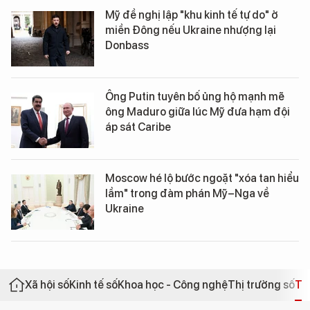
Mỹ đề nghị lập "khu kinh tế tự do" ở
miền Đông nếu Ukraine nhượng lại
Donbass
Ông Putin tuyên bố ủng hộ mạnh mẽ
ông Maduro giữa lúc Mỹ đưa hạm đội
áp sát Caribe
Moscow hé lộ bước ngoặt "xóa tan hiểu
lầm" trong đàm phán Mỹ–Nga về
Ukraine
Xã hội số
Kinh tế số
Khoa học - Công nghệ
Thị trường số
Th