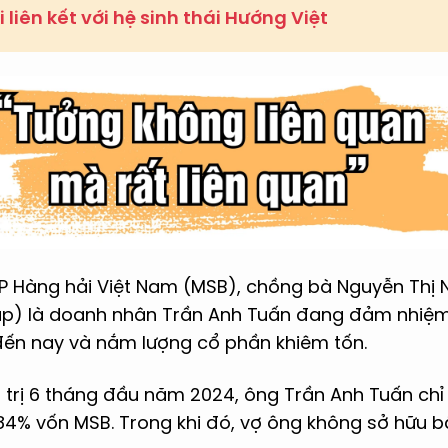
 liên kết với hệ sinh thái Hướng Việt
 Hàng hải Việt Nam (MSB), chồng bà Nguyễn Thị
p) là doanh nhân Trần Anh Tuấn đang đảm nhiệm
ến nay và nắm lượng cổ phần khiêm tốn.
rị 6 tháng đầu năm 2024, ông Trần Anh Tuấn chỉ s
84% vốn MSB. Trong khi đó, vợ ông không sở hữu b