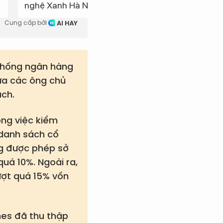
nghệ Xanh Hà Nội, và Khu công
Nội - Đài
nghiệp Hà Nội - Đài Tư nắm giữ
Dài có qu
Cung cấp bởi
tổng cộng 22,9% vốn MSB, cho
mở rộng r
thấy ảnh hưởng lớn của ROX
trong hệ s
Group.
 thống ngân hàng
iữa các ông chủ
ách.
ong việc kiểm
danh sách cổ
ng được phép sở
uá 10%. Ngoài ra,
ượt quá 15% vốn
mes đã thu thập