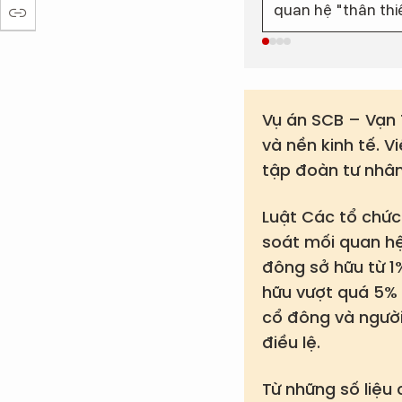
quan hệ "thân thiế
thái ROX Group c
Nguyệt Hường, dù
tiếp sở hữu cổ ph
Vụ án SCB – Vạn 
và nền kinh tế. 
tập đoàn tư nhân
Luật Các tổ chức
soát mối quan h
đông sở hữu từ 1
hữu vượt quá 5% 
cổ đông và người
điều lệ.
Từ những số liệu