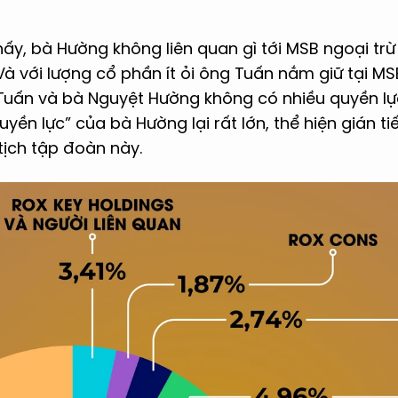
hấy, bà Hường không liên quan gì tới MSB ngoại tr
Và với lượng cổ phần ít ỏi ông Tuấn nắm giữ tại M
uấn và bà Nguyệt Hường không có nhiều quyền lực
quyền lực” của bà Hường lại rất lớn, thể hiện gián 
tịch tập đoàn này.