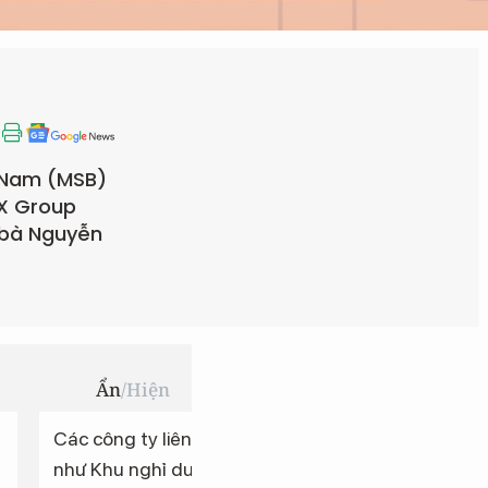
t Nam (MSB)
OX Group
 bà Nguyễn
Ẩn
/
Hiện
Các công ty liên kết với ROX Group
Các pháp 
như Khu nghỉ dưỡng Bãi Dài, Công
Group nh