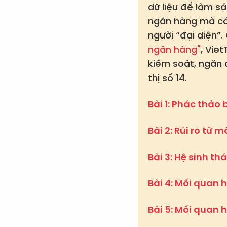
dữ liệu để làm s
ngân hàng mà cá
người “đại diện”.
ngân hàng"
, Vie
kiểm soát, ngăn 
thị số 14.
Bài 1: Phác thảo
Bài 2: Rủi ro từ
Bài 3: Hệ sinh t
Bài 4: Mối quan 
Bài 5: Mối quan 