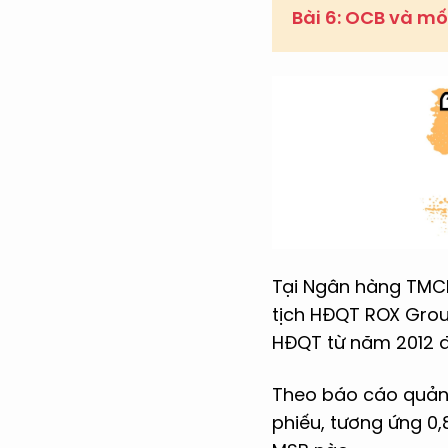
Bài 6: OCB và mối
Tại Ngân hàng TMCP
tịch HĐQT ROX Grou
HĐQT từ năm 2012 đ
Theo báo cáo quản t
phiếu, tương ứng 0,