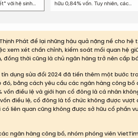
t" với hệ sinh
hữu 0,84% vốn. Tuy nhiên, các
ủa bà Nguyễn Thị
công ty thuộc ROX Group như ROX
 bà không trực
Key Holdings, ROX Cons, ROX
ần tại MSB.
Living nắm giữ 5,38% vốn MSB.
Thịnh Phát để lại những hậu quả nặng nề cho hệ
Việc xem xét chấn chỉnh, kiểm soát mối quan hệ g
, đồng thời cũng là chủ ngân hàng trở nên cấp b
 tín dụng sửa đổi 2024 đã tiến thêm một bước tr
ệ đó, bằng cách yêu cầu các ngân hàng công bố 
% vốn điều lệ và giới hạn cổ đông là cá nhân khô
vốn điều lệ, cổ đông là tổ chức không được vượt q
 có liên quan cũng không được sở hữu cổ phần v
 các ngân hàng công bố, nhóm phóng viên VietTi