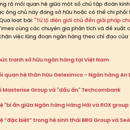
áng rõ mối quan hệ giữa một số chủ tập đoàn kinh 
c ông chủ này đang sở hữu hoặc có thể chi phối
 Qua loạt bài:
"Từ lộ diện giới chủ đến giải pháp c
tTimes cùng các chuyên gia phân tích và đề xuất 
chặn việc lũng đoạn ngân hàng theo chỉ đạo của T
 bức tranh sở hữu ngân hàng tại Việt Nam
 mối quan hệ thân hữu Geleximco - Ngân hàng An 
hái Masterise Group và "dấu ấn" Techcombank
hệ "bí ẩn giữa Ngân hàng Hàng Hải và ROX group
hệ “đặc biệt” trong hệ sinh thái BRG Group và Se