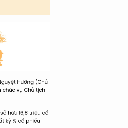
 Nguyệt Hường (Chủ
 chức vụ Chủ tịch
ở hữu 16,8 triệu cổ
ất kỳ % cổ phiếu