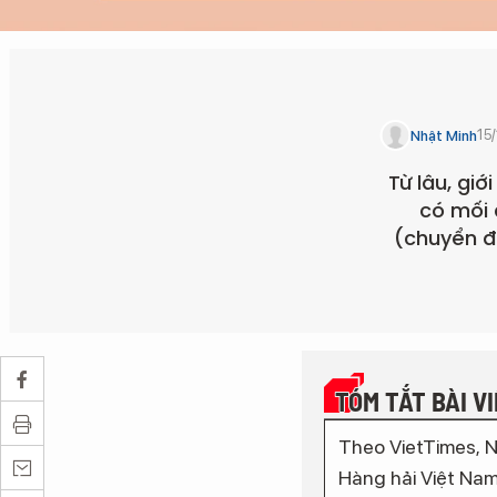
15
Nhật Minh
Từ lâu, gi
có mối 
(chuyển đ
TÓM TẮT BÀI V
Theo VietTimes,
Hàng hải Việt Nam