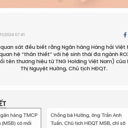
/11/2024 07:41
ới quan sát đều biết rằng Ngân hàng Hàng hải Việ
quan hệ “thân thiết” với hệ sinh thái đa ngành R
ổi tên thương hiệu từ TNG Holding Việt Nam) của
Thị Nguyệt Hường, Chủ tịch HĐQT.
IẾT
 Ngân hàng TMCP
Chồng bà Hường, ông Trần Anh
 (MSB) có mối
Tuấn, Chủ tịch HĐQT MSB, chỉ sở