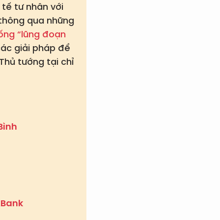
tế tư nhân với
 thông qua những
hống “lũng đoạn
các giải pháp để
hủ tướng tại chỉ
Bình
ABank