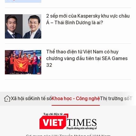
2 sếp mới của Kaspersky khu vực châu
Á – Thái Bình Dương là ai?
Thể thao điện tử Việt Nam có huy
chương vàng đầu tiên tại SEA Games
32
Xã hội số
Kinh tế số
Khoa học - Công nghệ
Thị trường số
Th