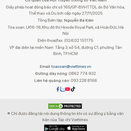
Cơ quan của Hội Truyền thông số Việt Nam
Giấy phép hoạt động báo chí số 165/GP-BVHTTDL do Bộ Văn hóa,
Thể thao và Du lịch cấp ngày 27/11/2025
Tổng Biên tập:
Nguyễn Bá Kiên
Tòa soạn: LK16-18, Khu đô thị Hinode Royal Park, xã Hoài Đức, Hà
Nội
Điện thoại/fax: (024)32 151175
VP đại diện tại miền Nam: Tầng 3, số 54, đường C1, phường Tân
Bình, TP.HCM
Email:
toasoan@viettimes.vn
Đường dây nóng:
0862 774 832
Liên hệ quảng cáo:
093 228 8166
® Chỉ được đăng tải nội dung thông tin khi có sự đồng ý bằng văn
bản của Tạp chí Viettimes.