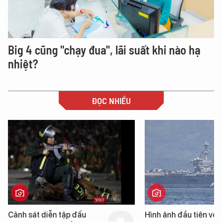
Big 4 cũng "chạy đua", lãi suất khi nào hạ
nhiệt?
ĐỌC NHIỀU
Hình ảnh đầu tiên về siêu
Cận cảnh