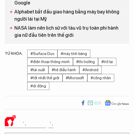
Google
Alphabet bắt đầu giao hàng bằng máy bay không
người lái tại Mỹ
NASA làm nên lịch sử với tàu vũ trụ toàn phi hành
gia nữ đầu tiên trên thế giới
TỪ KHÓA:
#Surface Duo
#máy tính bảng
#điện thoại thông minh
#thị trường
#trở lại
#tái xuất
#hệ điều hành
#Android
#tốt nhất thế giới
#Microsoft
#công nhân
#di động
Ý KIẾN CỦA BẠN