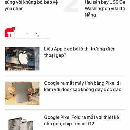
vệ
tàu sân bay USS George
tống tàu
Washington vừa đến Đà
George W
Nẵng
Đà Nẵng
TIN CÔNG NGHỆ
Liệu Apple có bỏ lỡ thị trường điện
thoại gập?
Google ra mắt máy tính bảng Pixel đi
kèm với dock sạc không dây độc đáo
Google Pixel Fold ra mắt với thiết kế
nhỏ gọn, chip Tensor G2