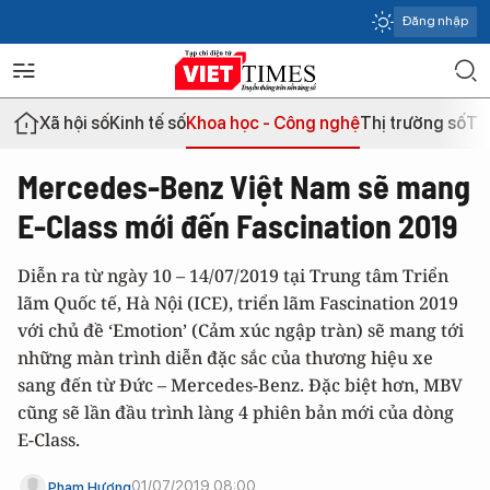
Đăng nhập
Xã hội số
Kinh tế số
Khoa học - Công nghệ
Thị trường số
Th
Mercedes-Benz Việt Nam sẽ mang
E-Class mới đến Fascination 2019
Diễn ra từ ngày 10 – 14/07/2019 tại Trung tâm Triển
lãm Quốc tế, Hà Nội (ICE), triển lãm Fascination 2019
với chủ đề ‘Emotion’ (Cảm xúc ngập tràn) sẽ mang tới
những màn trình diễn đặc sắc của thương hiệu xe
sang đến từ Đức – Mercedes-Benz. Đặc biệt hơn, MBV
cũng sẽ lần đầu trình làng 4 phiên bản mới của dòng
E-Class.
01/07/2019 08:00
Phạm Hương