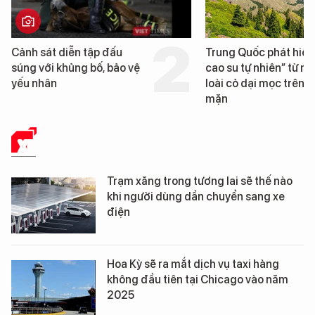
Trung Quốc phát hiện “mỏ
Loạt dự án bất động
cao su tự nhiên” từ một
Đà Nẵng sắp bị kiểm
loài cỏ dại mọc trên đất
mặn
XE
Trạm xăng trong tương lai sẽ thế nào
khi người dùng dần chuyển sang xe
điện
Hoa Kỳ sẽ ra mắt dịch vụ taxi hàng
không đầu tiên tại Chicago vào năm
2025