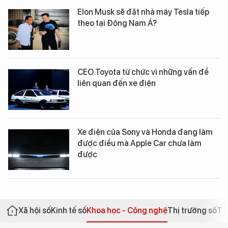
Elon Musk sẽ đặt nhà máy Tesla tiếp
theo tại Đông Nam Á?
CEO Toyota từ chức vì những vấn đề
liên quan đến xe điện
Xe điện của Sony và Honda đang làm
được điều mà Apple Car chưa làm
được
Xã hội số
Kinh tế số
Khoa học - Công nghệ
Thị trường số
Th