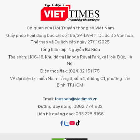
Cơ quan của Hội Truyền thông số Việt Nam
Giấy phép hoạt động báo chí số 165/GP-BVHTTDL do Bộ Văn hóa,
Thể thao và Du lịch cấp ngày 27/11/2025
Tổng Biên tập:
Nguyễn Bá Kiên
Tòa soạn: LK16-18, Khu đô thị Hinode Royal Park, xã Hoài Đức, Hà
Nội
Điện thoại/fax: (024)32 151175
VP đại diện tại miền Nam: Tầng 3, số 54, đường C1, phường Tân
Bình, TP.HCM
Email:
toasoan@viettimes.vn
Đường dây nóng:
0862 774 832
Liên hệ quảng cáo:
093 228 8166