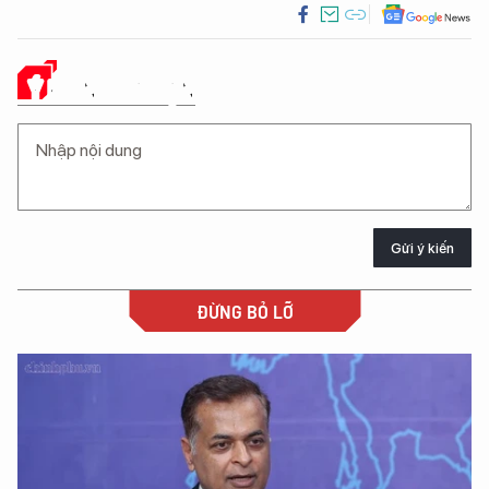
Ý KIẾN CỦA BẠN
Gửi ý kiến
ĐỪNG BỎ LỠ