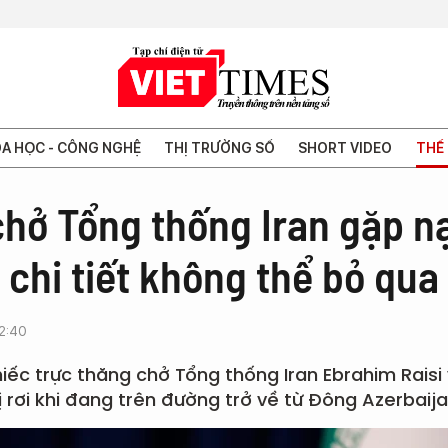
A HỌC - CÔNG NGHỆ
THỊ TRƯỜNG SỐ
SHORT VIDEO
THẾ 
chở Tổng thống Iran gặp n
chi tiết không thể bỏ qua
2:40
iếc trực thăng chở Tổng thống Iran Ebrahim Raisi
ị rơi khi đang trên đường trở về từ Đông Azerbaija