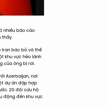
có nhiều báo cáo
 thấy.
 Iran bác bỏ và thế
một khu vực hẻo lánh
 của ông bị rơi.
ới Azerbaijan, nơi
một dự án đập hợp
ước. 20 đội cứu hộ
ều động đến khu vực