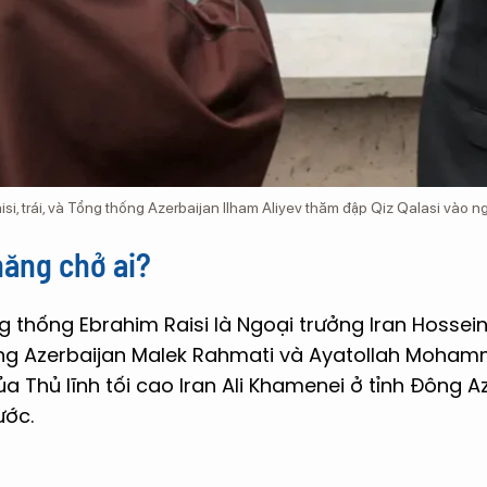
si, trái, và Tổng thống Azerbaijan Ilham Aliyev thăm đập Qiz Qalasi vào n
hăng chở ai?
 thống Ebrahim Raisi là Ngoại trưởng Iran Hossei
ông Azerbaijan Malek Rahmati và Ayatollah Mohamm
a Thủ lĩnh tối cao Iran Ali Khamenei ở tỉnh Đông A
ước.