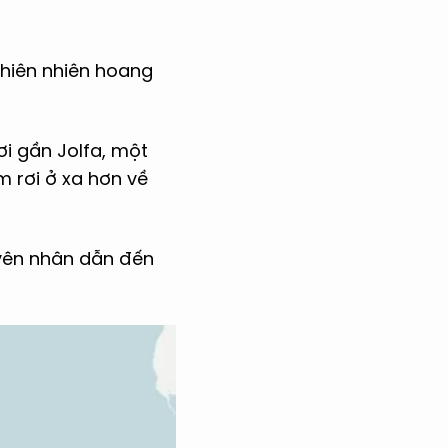
thiên nhiên hoang
ơi gần Jolfa, một
m rơi ở xa hơn về
uyên nhân dẫn đến