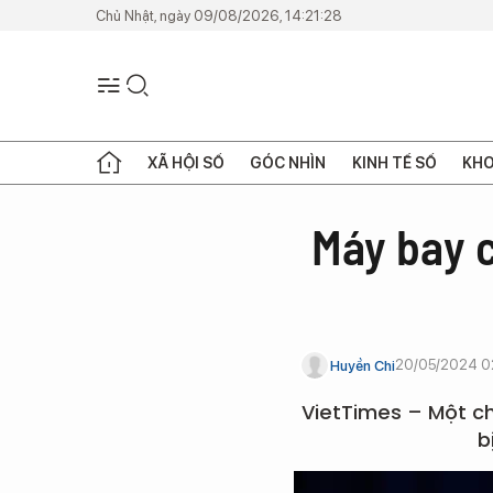
Chủ Nhật, ngày 09/08/2026, 14:21:28
XÃ HỘI SỐ
GÓC NHÌN
KINH TẾ SỐ
KHO
Máy bay 
20/05/2024 0
Huyền Chi
VietTimes – Một ch
b