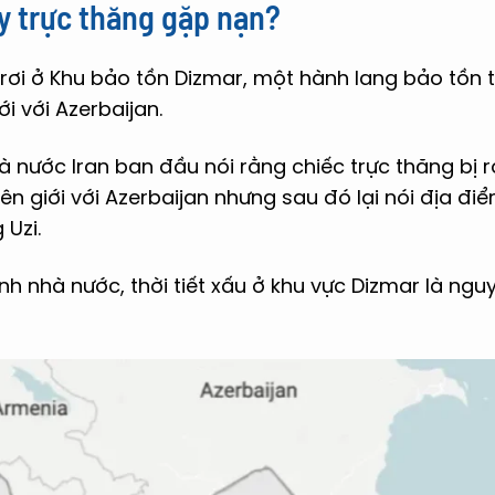
y trực thăng gặp nạn?
 rơi ở Khu bảo tồn Dizmar, một hành lang bảo tồn 
i với Azerbaijan.
à nước Iran ban đầu nói rằng chiếc trực thăng bị r
n giới với Azerbaijan nhưng sau đó lại nói địa điể
 Uzi.
nh nhà nước, thời tiết xấu ở khu vực Dizmar là ng