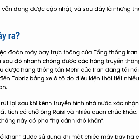
ệc vẫn đang được cập nhật, và sau đây là những t
ảy ra?
iệc đoàn máy bay trực thăng của Tổng thống Iran
và sau đó nhanh chóng được các hãng truyền thô
u được hãng thông tấn Mehr của Iran đăng tải nói
đến Tabriz bằng xe ô tô do điều kiện thời tiết nhiề
àn.
rút lại sau khi kênh truyền hình nhà nước xác nhậ
ất tích có chở ông Raisi và nhiều quan chức khác.
 thăng này có pha “hạ cánh khó khăn”.
ó khăn” được sử dụng khi một chiếc máy bay hạ 