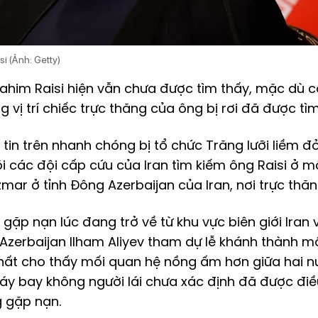
i (Ảnh: Getty)
ahim Raisi hiện vẫn chưa được tìm thấy, mặc dù 
 vị trí chiếc trực thăng của ông bị rơi đã được tìm
in trên nhanh chóng bị tổ chức Trăng lưỡi liềm đỏ
dõi các đội cấp cứu của Iran tìm kiếm ông Raisi ở 
mar ở tỉnh Đông Azerbaijan của Iran, nơi trực thăng
 gặp nạn lúc đang trở về từ khu vực biên giới Iran v
Azerbaijan Ilham Aliyev tham dự lễ khánh thành 
nhất cho thấy mối quan hệ nồng ấm hơn giữa hai n
y bay không người lái chưa xác định đã được đi
g gặp nạn.