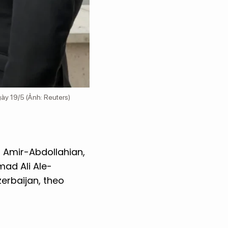
gày 19/5 (Ảnh: Reuters)
n Amir-Abdollahian,
ad Ali Ale-
zerbaijan, theo