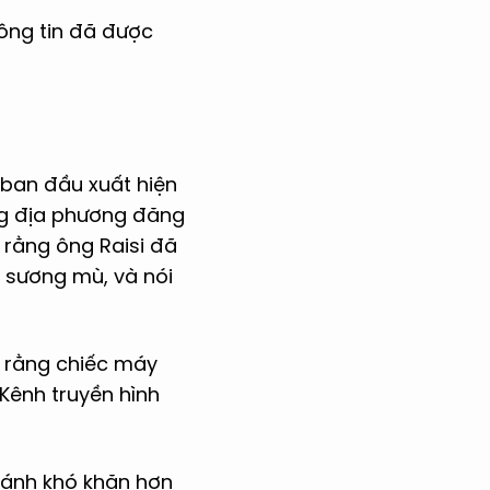
hông tin đã được
 ban đầu xuất hiện
ng địa phương đăng
 rằng ông Raisi đã
u sương mù, và nói
n rằng chiếc máy
 Kênh truyền hình
cánh khó khăn hơn