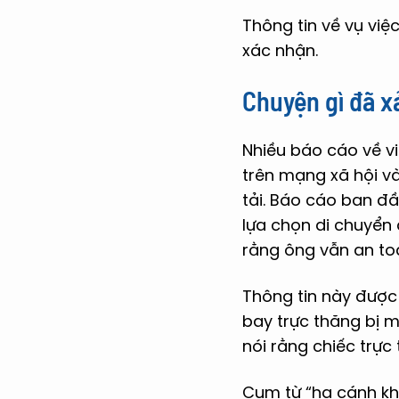
Thông tin về vụ vi
xác nhận.
Chuyện gì đã x
Nhiều báo cáo về v
trên mạng xã hội 
tải. Báo cáo ban đầ
lựa chọn di chuyển 
rằng ông vẫn an to
Thông tin này được 
bay trực thăng bị m
nói rằng chiếc trực
Cụm từ “hạ cánh kh