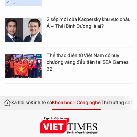
2 sếp mới của Kaspersky khu vực châu
Á – Thái Bình Dương là ai?
Thể thao điện tử Việt Nam có huy
chương vàng đầu tiên tại SEA Games
32
Xã hội số
Kinh tế số
Khoa học - Công nghệ
Thị trường số
Th