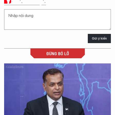
Ý KIẾN CỦA BẠN
Gửi ý kiến
ĐỪNG BỎ LỠ