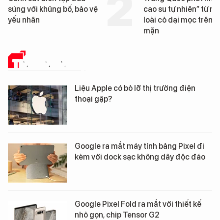
cao su tự nhiên” từ một
Đà Nẵng sắp bị kiểm t
loài cỏ dại mọc trên đất
mặn
TIN CÔNG NGHỆ
Liệu Apple có bỏ lỡ thị trường điện
thoại gập?
Google ra mắt máy tính bảng Pixel đi
kèm với dock sạc không dây độc đáo
Google Pixel Fold ra mắt với thiết kế
nhỏ gọn, chip Tensor G2