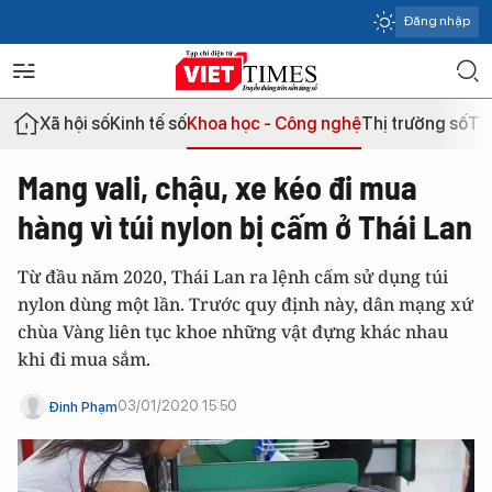
Đăng nhập
Xã hội số
Kinh tế số
Khoa học - Công nghệ
Thị trường số
Th
Mang vali, chậu, xe kéo đi mua
hàng vì túi nylon bị cấm ở Thái Lan
Từ đầu năm 2020, Thái Lan ra lệnh cấm sử dụng túi
nylon dùng một lần. Trước quy định này, dân mạng xứ
chùa Vàng liên tục khoe những vật đựng khác nhau
khi đi mua sắm.
03/01/2020 15:50
Đinh Phạm