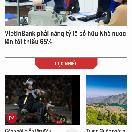
VietinBank phải nâng tỷ lệ sở hữu Nhà nước
lên tối thiểu 65%
ĐỌC NHIỀU
Trung Quốc phát hiện “mỏ
Loạt dự án bất động 