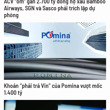
ACV "ôm" gần 2.700 tỷ đồng nợ xấu Bamboo
Airways, SGN và Sasco phải trích lập dự
phòng
Khoản “phải trả Vin” của Pomina vượt mốc
1.400 tỷ