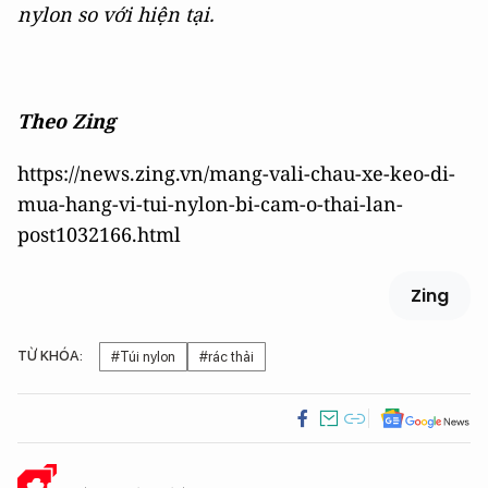
nylon so với hiện tại.
Theo Zing
https://news.zing.vn/mang-vali-chau-xe-keo-di-
mua-hang-vi-tui-nylon-bi-cam-o-thai-lan-
post1032166.html
Zing
TỪ KHÓA:
#Túi nylon
#rác thải