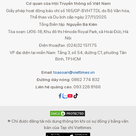
Cơ quan của Hội Truyền thông số Việt Nam
Giấy phép hoạt động báo chí số 165/GP-BVHTTDL do Bộ Văn hóa,
Thể thao và Du lịch cấp ngày 27/11/2025
Tổng Biên tập:
Nguyễn Bá Kiên
Tòa soạn: LK16-18, Khu đô thị Hinode Royal Park, xã Hoài Đức, Hà
Nội
Điện thoại/fax: (024)32 151175
VP đại diện tại miền Nam: Tầng 3, số 54, đường C1, phường Tân
Bình, TP.HCM
Email:
toasoan@viettimes.vn
Đường dây nóng:
0862 774 832
Liên hệ quảng cáo:
093 228 8166
® Chỉ được đăng tải nội dung thông tin khi có sự đồng ý bằng văn
bản của Tạp chí Viettimes.