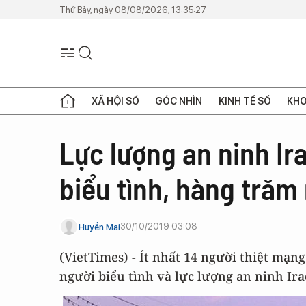
Thứ Bảy, ngày 08/08/2026, 13:35:27
XÃ HỘI SỐ
GÓC NHÌN
KINH TẾ SỐ
KHO
Lực lượng an ninh I
biểu tình, hàng trăm
30/10/2019 03:08
Huyền Mai
(VietTimes) - Ít nhất 14 người thiệt mạn
người biểu tình và lực lượng an ninh Ir