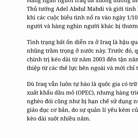
Hàng ngàn người Iraq đã xuống đường biể
Thủ tướng Adel Abdul Mahdi và giới tinh 
khi các cuộc biểu tình nổ ra vào ngày 1/10
người và hàng nghìn người khác bị thươn
Tình trạng bất ổn diễn ra ở Iraq là hậu qu
nhũng trầm trọng ở nước này. Trước đó, q
chính trị kéo dài từ năm 2003 đến tận nă
thiệp từ các thế lực bên ngoài và mới chỉ
Dù Iraq vẫn luôn tự hào là quốc gia có t
xuất khẩu dầu mỏ (OPEC), nhưng hàng tri
nghèo đói cũng như bị hạn chế sử dụng nư
giáo dục cơ bản, do sự quản lí yếu kém củ
kèo dài suốt nhiều năm.