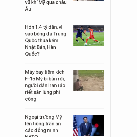
vũ khí Mỹ qua châu
Âu
Hơn 1,4 tỷ dân, vì
sao bóng đá Trung
Quốc thua kém
Nhật Bản, Hàn
Quốc?
Máy bay tiêm kích
F-15 Mỹ bị bắn rơi,
người dân Iran ráo
riết săn lùng phi
công
Ngoại trưởng Mỹ
lên tiếng trấn an
các đồng minh