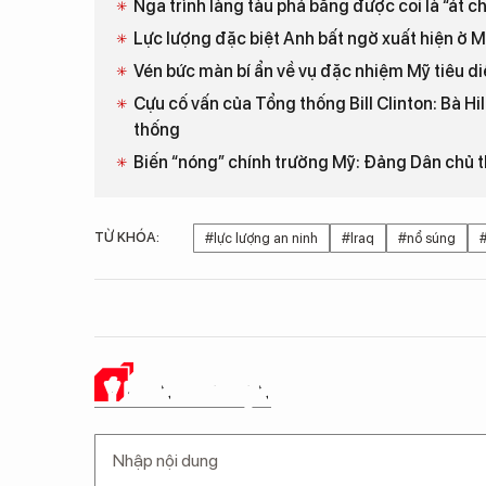
Nga trình làng tàu phá băng được coi là “át c
Lực lượng đặc biệt Anh bất ngờ xuất hiện ở M
Vén bức màn bí ẩn về vụ đặc nhiệm Mỹ tiêu d
Cựu cố vấn của Tổng thống Bill Clinton: Bà Hi
thống
Biến “nóng” chính trường Mỹ: Đảng Dân chủ th
TỪ KHÓA:
#lực lượng an ninh
#Iraq
#nổ súng
#
Ý KIẾN CỦA BẠN