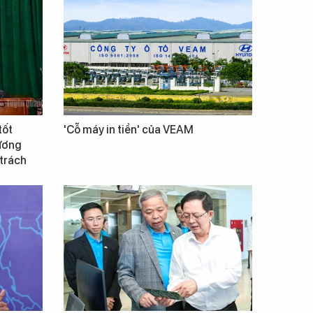
tốt
'Cỗ máy in tiền' của VEAM
Vương
 trách