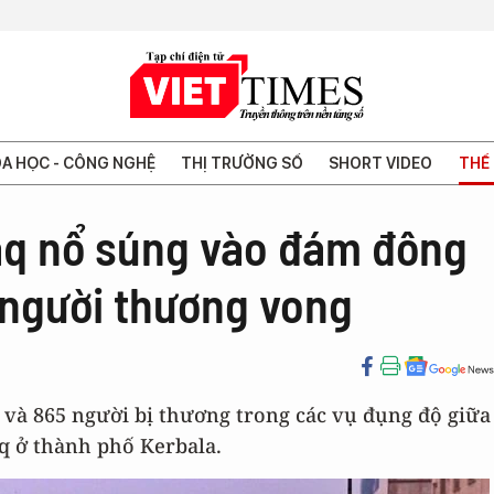
A HỌC - CÔNG NGHỆ
THỊ TRƯỜNG SỐ
SHORT VIDEO
THẾ 
raq nổ súng vào đám đông
 người thương vong
g và 865 người bị thương trong các vụ đụng độ giữa
aq ở thành phố Kerbala.