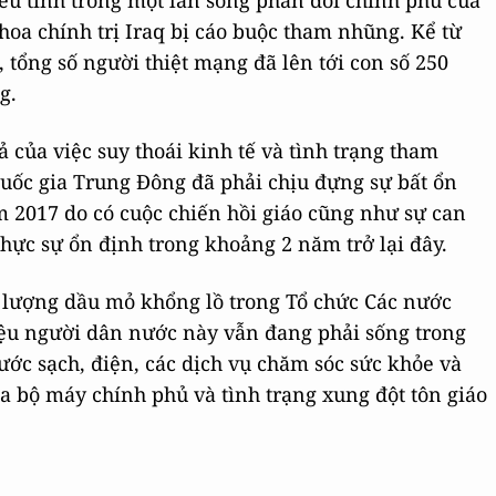
u tình trong một làn sóng phản đối chính phủ của
hoa chính trị Iraq bị cáo buộc tham nhũng. Kể từ
, tổng số người thiệt mạng đã lên tới con số 250
g.
ả của việc suy thoái kinh tế và tình trạng tham
uốc gia Trung Đông đã phải chịu đựng sự bất ổn
m 2017 do có cuộc chiến hồi giáo cũng như sự can
 thực sự ổn định trong khoảng 2 năm trở lại đây.
rữ lượng dầu mỏ khổng lồ trong Tổ chức Các nước
ệu người dân nước này vẫn đang phải sống trong
ớc sạch, điện, các dịch vụ chăm sóc sức khỏe và
a bộ máy chính phủ và tình trạng xung đột tôn giáo