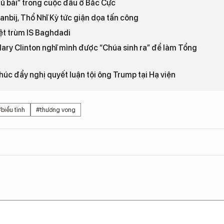
hủ bài” trong cuộc đấu ở Bắc Cực
anbij, Thổ Nhĩ Kỳ tức giận dọa tấn công
iệt trùm IS Baghdadi
llary Clinton nghĩ mình được “Chúa sinh ra” để làm Tổng
úc đẩy nghị quyết luận tội ông Trump tại Hạ viện
biểu tình
#thương vong