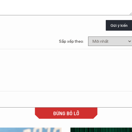
Gửi ý kiến
Sắp xếp theo:
ĐỪNG BỎ LỠ