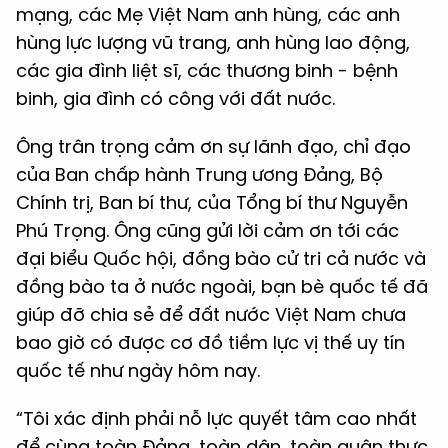
mạng, các Mẹ Việt Nam anh hùng, các anh
hùng lực lượng vũ trang, anh hùng lao động,
các gia đình liệt sĩ, các thương binh - bệnh
binh, gia đình có công với đất nước.
Ông trân trọng cảm ơn sự lãnh đạo, chỉ đạo
của Ban chấp hành Trung ương Đảng, Bộ
Chính trị, Ban bí thư, của Tổng bí thư Nguyễn
Phú Trọng. Ông cũng gửi lời cảm ơn tới các
đại biểu Quốc hội, đồng bào cử tri cả nước và
đồng bào ta ở nước ngoài, bạn bè quốc tế đã
giúp đỡ chia sẻ để đất nước Việt Nam chưa
bao giờ có được cơ đồ tiềm lực vị thế uy tín
quốc tế như ngày hôm nay.
“Tôi xác định phải nỗ lực quyết tâm cao nhất
để cùng toàn Đảng, toàn dân, toàn quân thực