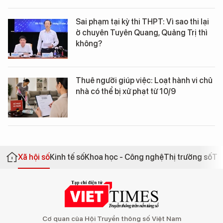
Sai phạm tại kỳ thi THPT: Vì sao thi lại
ở chuyên Tuyên Quang, Quảng Trị thì
không?
Thuê người giúp việc: Loạt hành vi chủ
nhà có thể bị xử phạt từ 10/9
Xã hội số
Kinh tế số
Khoa học - Công nghệ
Thị trường số
Th
Cơ quan của Hội Truyền thông số Việt Nam