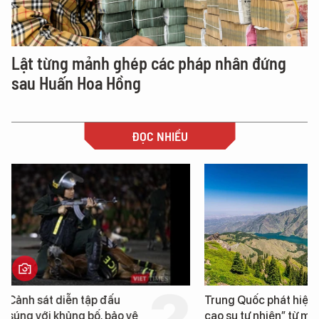
Lật từng mảnh ghép các pháp nhân đứng
sau Huấn Hoa Hồng
ĐỌC NHIỀU
Trung Quốc phát hiện “mỏ
Loạt dự án bất động 
cao su tự nhiên” từ một
Đà Nẵng sắp bị kiểm t