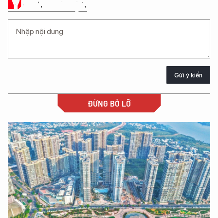
Ý KIẾN CỦA BẠN
Gửi ý kiến
ĐỪNG BỎ LỠ