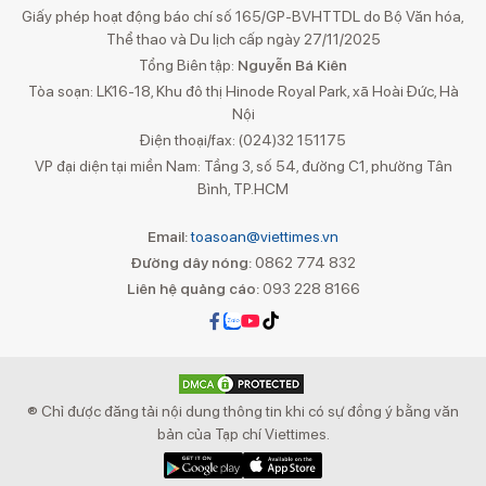
Giấy phép hoạt động báo chí số 165/GP-BVHTTDL do Bộ Văn hóa,
Thể thao và Du lịch cấp ngày 27/11/2025
Tổng Biên tập:
Nguyễn Bá Kiên
Tòa soạn: LK16-18, Khu đô thị Hinode Royal Park, xã Hoài Đức, Hà
Nội
Điện thoại/fax: (024)32 151175
VP đại diện tại miền Nam: Tầng 3, số 54, đường C1, phường Tân
Bình, TP.HCM
Email:
toasoan@viettimes.vn
Đường dây nóng:
0862 774 832
Liên hệ quảng cáo:
093 228 8166
® Chỉ được đăng tải nội dung thông tin khi có sự đồng ý bằng văn
bản của Tạp chí Viettimes.