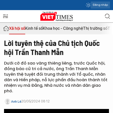
Đăng nhập
Xã hội số
Kinh tế số
Khoa học - Công nghệ
Thị trường số
Th
Lời tuyên thệ của Chủ tịch Quốc
hội Trần Thanh Mẫn
Dưới cờ đỏ sao vàng thiêng liêng, trước Quốc hội,
đồng bào cử tri cả nước, ông Trần Thanh Mẫn
tuyên thệ tuyệt đối trung thành với Tổ quốc, nhân
dân và Hiến pháp, nỗ lực phấn đấu hoàn thành tốt
nhiệm vụ mà Đảng, Nhà nước và nhân dân giao
phó.
20/05/2024 08:12
Anh Lê