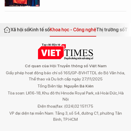
Xã hội số
Kinh tế số
Khoa học - Công nghệ
Thị trường số
Th
Cơ quan của Hội Truyền thông số Việt Nam
Giấy phép hoạt động báo chí số 165/GP-BVHTTDL do Bộ Văn hóa,
Thể thao và Du lịch cấp ngày 27/11/2025
Tổng Biên tập:
Nguyễn Bá Kiên
Tòa soạn: LK16-18, Khu đô thị Hinode Royal Park, xã Hoài Đức, Hà
Nội
Điện thoại/fax: (024)32 151175
VP đại diện tại miền Nam: Tầng 3, số 54, đường C1, phường Tân
Bình, TP.HCM