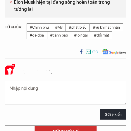
Elon Musk hiện tại đang sống hoàn toàn trong
tương lai
TỪ KHÓA:
#Chính phủ
#Mỹ
#phát biểu
#vũ khí hạt nhân
#đe dọa
#cảnh báo
#lo ngại
#đối mặt
Ý KIẾN CỦA BẠN
Gửi ý kiến