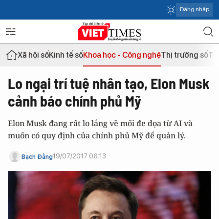
Đăng nhập
Xã hội số
Kinh tế số
Khoa học - Công nghệ
Thị trường số
Th
Lo ngại trí tuệ nhân tạo, Elon Musk
cảnh báo chính phủ Mỹ
Elon Musk đang rất lo lắng về mối đe dọa từ AI và
muốn có quy định của chính phủ Mỹ để quản lý.
19/07/2017 06:13
Bạch Đằng