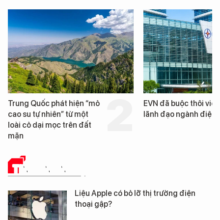
hát hiện “mỏ
EVN đã buộc thôi việc 3
ên” từ một
lãnh đạo ngành điện
ọc trên đất
TIN CÔNG NGHỆ
Liệu Apple có bỏ lỡ thị trường điện
thoại gập?