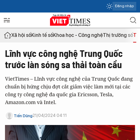
Đăng nhập
Xã hội số
Kinh tế số
Khoa học - Công nghệ
Thị trường số
Th
Lĩnh vực công nghệ Trung Quốc
trước làn sóng sa thải toàn cầu
VietTimes – Lĩnh vực công nghệ của Trung Quốc đang
chuẩn bị hứng chịu đợt cắt giảm việc làm mới tại các
công ty công nghệ đa quốc gia Ericsson, Tesla,
Amazon.com và Intel.
21/04/2024 04:11
Tiến Dũng