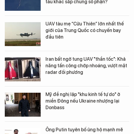
tàu khác sắp chung số phận?
UAV tàu mẹ “Cửu Thiên” lớn nhất thế
giới của Trung Quốc có chuyến bay
đầu tiên
Iran bất ngờ tung UAV "thần tốc": Khả
năng tấn công chớp nhoáng, vượt mặt
radar đối phương
Mỹ đề nghị lập "khu kinh tế tự do" ở
miền Đông nếu Ukraine nhượng lại
Donbass
Ông Putin tuyên bố ủng hộ mạnh mẽ