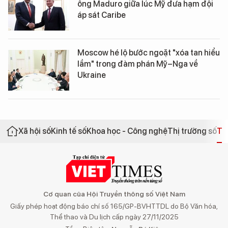
ông Maduro giữa lúc Mỹ đưa hạm đội
áp sát Caribe
Moscow hé lộ bước ngoặt "xóa tan hiểu
lầm" trong đàm phán Mỹ–Nga về
Ukraine
Xã hội số
Kinh tế số
Khoa học - Công nghệ
Thị trường số
Th
Cơ quan của Hội Truyền thông số Việt Nam
Giấy phép hoạt động báo chí số 165/GP-BVHTTDL do Bộ Văn hóa,
Thể thao và Du lịch cấp ngày 27/11/2025