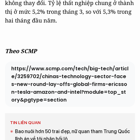
không thay đổi. Tỷ lệ thất nghiệp chung ở thành
thị ở mức 5,2% trong tháng 3, so với 5,3% trong
hai tháng đầu năm.
Theo SCMP
https://www.scmp.com/tech/big-tech/articl
e/3259702/chinas-technology-sector-face
s-new-round-lay-offs-global-firms-ericsso
n-tesla-amazon-and-intel?module=top_st
ory&pgtype=section
TIN LIÊN QUAN
Bao nuôi hơn 50 trai đẹp, nữ quan tham Trung Quốc
lĩnh án về tội nhận hối lộ