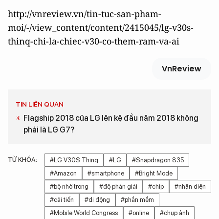
http://vnreview.vn/tin-tuc-san-pham-
moi/-/view_content/content/2415045/lg-v30s-
thinq-chi-la-chiec-v30-co-them-ram-va-ai
VnReview
TIN LIÊN QUAN
Flagship 2018 của LG lên kệ đầu năm 2018 không
phải là LG G7?
TỪ KHÓA:
#LG V30S Thinq
#LG
#Snapdragon 835
#Amazon
#smartphone
#Bright Mode
#bộ nhớ trong
#độ phân giải
#chip
#nhận diện
#cải tiến
#di động
#phần mềm
#Mobile World Congress
#online
#chụp ảnh