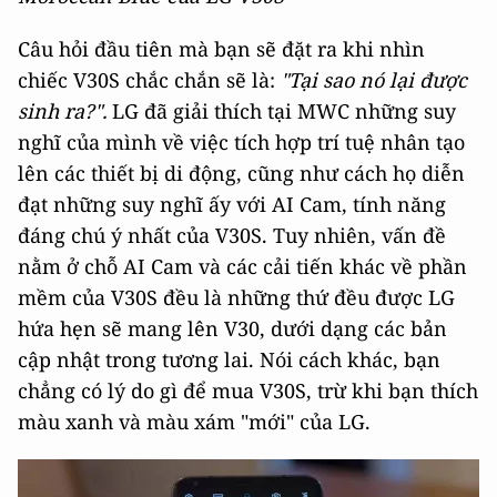
Câu hỏi đầu tiên mà bạn sẽ đặt ra khi nhìn
chiếc V30S chắc chắn sẽ là:
"Tại sao nó lại được
sinh ra?".
LG đã giải thích tại MWC những suy
nghĩ của mình về việc tích hợp trí tuệ nhân tạo
lên các thiết bị di động, cũng như cách họ diễn
đạt những suy nghĩ ấy với AI Cam, tính năng
đáng chú ý nhất của V30S. Tuy nhiên, vấn đề
nằm ở chỗ AI Cam và các cải tiến khác về phần
mềm của V30S đều là những thứ đều được LG
hứa hẹn sẽ mang lên V30, dưới dạng các bản
cập nhật trong tương lai. Nói cách khác, bạn
chẳng có lý do gì để mua V30S, trừ khi bạn thích
màu xanh và màu xám "mới" của LG.