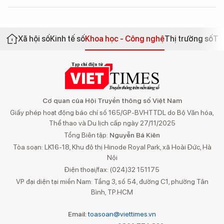
Xã hội số
Kinh tế số
Khoa học - Công nghệ
Thị trường số
Th
Cơ quan của Hội Truyền thông số Việt Nam
Giấy phép hoạt động báo chí số 165/GP-BVHTTDL do Bộ Văn hóa,
Thể thao và Du lịch cấp ngày 27/11/2025
Tổng Biên tập:
Nguyễn Bá Kiên
Tòa soạn: LK16-18, Khu đô thị Hinode Royal Park, xã Hoài Đức, Hà
Nội
Điện thoại/fax: (024)32 151175
VP đại diện tại miền Nam: Tầng 3, số 54, đường C1, phường Tân
Bình, TP.HCM
Email:
toasoan@viettimes.vn