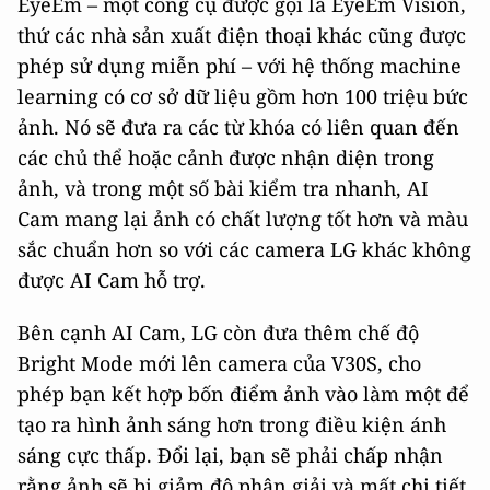
EyeEm – một công cụ được gọi là EyeEm Vision,
thứ các nhà sản xuất điện thoại khác cũng được
phép sử dụng miễn phí – với hệ thống machine
learning có cơ sở dữ liệu gồm hơn 100 triệu bức
ảnh. Nó sẽ đưa ra các từ khóa có liên quan đến
các chủ thể hoặc cảnh được nhận diện trong
ảnh, và trong một số bài kiểm tra nhanh, AI
Cam mang lại ảnh có chất lượng tốt hơn và màu
sắc chuẩn hơn so với các camera LG khác không
được AI Cam hỗ trợ.
Bên cạnh AI Cam, LG còn đưa thêm chế độ
Bright Mode mới lên camera của V30S, cho
phép bạn kết hợp bốn điểm ảnh vào làm một để
tạo ra hình ảnh sáng hơn trong điều kiện ánh
sáng cực thấp. Đổi lại, bạn sẽ phải chấp nhận
rằng ảnh sẽ bị giảm độ phân giải và mất chi tiết.