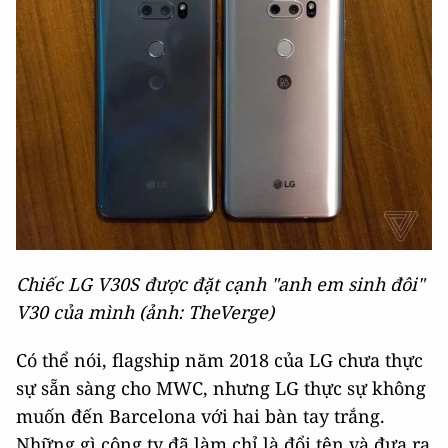
Chiếc LG V30S được đặt cạnh "anh em sinh đôi"
V30 của mình (ảnh: TheVerge)
Có thể nói, flagship năm 2018 của LG chưa thực
sự sẵn sàng cho MWC, nhưng LG thực sự không
muốn đến Barcelona với hai bàn tay trắng.
Những gì công ty đã làm chỉ là đổi tên và đưa ra