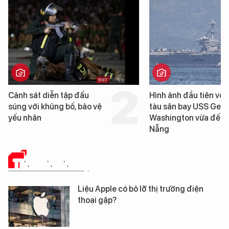
Hình ảnh đầu tiên về siêu
Cận cảnh chiến hạm 
tàu sân bay USS George
tống tàu sân bay USS
Washington vừa đến Đà
George Washington 
Nẵng
Đà Nẵng
TIN CÔNG NGHỆ
Liệu Apple có bỏ lỡ thị trường điện
thoại gập?