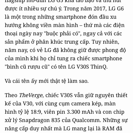
flagship mô-dun LG G5 khá táo bạo và thu hút
được ít nhiều sự chú ý. Trong năm 2017, LG G6
là một trong những smartphone đón đầu xu
hướng không viền màn hình – thứ mà các điện
thoại ngày nay "buộc phải có", ngay cả với các
sản phẩm ở phân khúc trung cấp. Tuy nhiên,
năm nay, có vẻ LG đã không giữ được phong độ
của mình khi họ chỉ tung ra chiếc smartphone
"bình cũ rượu cũ" có tên LG V30S ThinQ.
Và cái tên ấy mới thật tệ làm sao.
Theo
TheVerge
, chiếc V30S vẫn giữ nguyên thiết
kế của V30, với cùng cụm camera kép, màn
hình tỷ lệ 18:9, viên pin 3.300 mAh và con chip
xử lý Snapdragon 835 của Qualcomm. Những sự
nâng cấp duy nhất mà LG mang lại là RAM đã