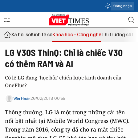
Đăng nhập
Xã hội số
Kinh tế số
Khoa học - Công nghệ
Thị trường số
Th
LG V30S ThinQ: Chỉ là chiếc V30
có thêm RAM và AI
Có lẽ LG đang 'học hỏi' chiến lược kinh doanh của
OnePlus?
26/02/2018 00:55
Văn Hoàn
Thông thường, LG là một trong những cái tên
nổi bật nhất tại Mobile World Congress (MWC).
Trong năm 2016, công ty đã cho ra mắt chiếc