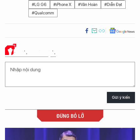
#LG G6
#iPhone X
#Văn Hoàn
#Diễn Đạt
#Qualcomm
Ý KIẾN CỦA BẠN
Gửi ý kiến
ĐỪNG BỎ LỠ