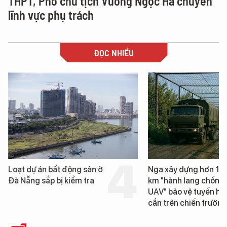
THPT, Phó chủ tịch Vương Ngọc Hà chuyển
lĩnh vực phụ trách
ĐỌC NHIỀU
Loạt dự án bất động sản ở
Nga xây dựng hơn 1.
Đà Nẵng sắp bị kiểm tra
km "hành lang chống
UAV" bảo vệ tuyến hậ
cần trên chiến trường