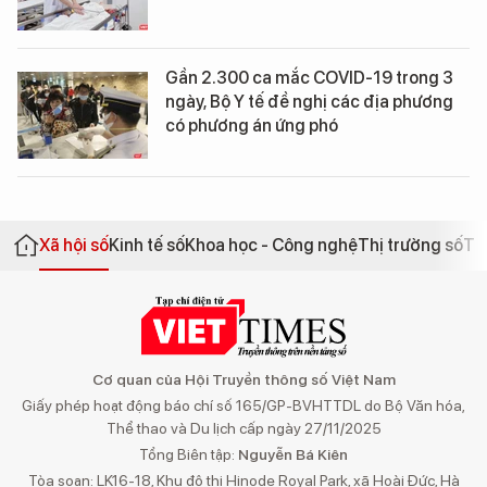
Gần 2.300 ca mắc COVID-19 trong 3
ngày, Bộ Y tế đề nghị các địa phương
có phương án ứng phó
Xã hội số
Kinh tế số
Khoa học - Công nghệ
Thị trường số
Th
Cơ quan của Hội Truyền thông số Việt Nam
Giấy phép hoạt động báo chí số 165/GP-BVHTTDL do Bộ Văn hóa,
Thể thao và Du lịch cấp ngày 27/11/2025
Tổng Biên tập:
Nguyễn Bá Kiên
Tòa soạn: LK16-18, Khu đô thị Hinode Royal Park, xã Hoài Đức, Hà