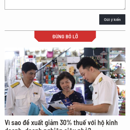
Gửi ý kiến
ĐỪNG BỎ LỠ
Vì sao đề xuất giảm 30% thuế với hộ kinh