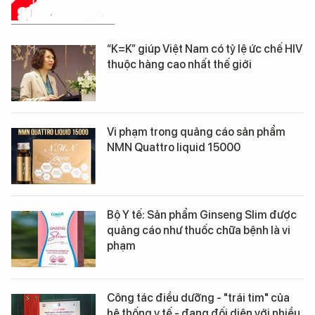
SỨC KHỎE 24H
“K=K” giúp Việt Nam có tỷ lệ ức chế HIV
thuộc hàng cao nhất thế giới
Vi phạm trong quảng cáo sản phẩm
NMN Quattro liquid 15000
Bộ Y tế: Sản phẩm Ginseng Slim được
quảng cáo như thuốc chữa bệnh là vi
phạm
Công tác điều dưỡng - "trái tim" của
hệ thống y tế - đang đối diện với nhiều