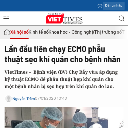
Đăng nhập
Xã hội số
Kinh tế số
Khoa học - Công nghệ
Thị trường số
Th
Lần đầu tiên chạy ECMO phẫu
thuật sẹo khí quản cho bệnh nhân
VietTimes – Bệnh viện (BV) Chợ Rẫy vừa áp dụng
kỹ thuật ECMO để phẫu thuật hẹp khí quản cho
một bệnh nhân bị sẹo hẹp trên khí quản do lao.
07/01/2020 10:43
Nguyễn Trăm