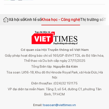
Xã hội số
Kinh tế số
Khoa học - Công nghệ
Thị trường số
Th
Cơ quan của Hội Truyền thông số Việt Nam
Giấy phép hoạt động báo chí số 165/GP-BVHTTDL do Bộ Văn hóa,
Thể thao và Du lịch cấp ngày 27/11/2025
Tổng Biên tập:
Nguyễn Bá Kiên
Tòa soạn: LK16-18, Khu đô thị Hinode Royal Park, xã Hoài Đức, Hà
Nội
Điện thoại/fax: (024)32 151175
VP đại diện tại miền Nam: Tầng 3, số 54, đường C1, phường Tân
Bình, TP.HCM
Email:
toasoan@viettimes.vn