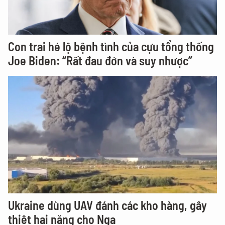
Con trai hé lộ bệnh tình của cựu tổng thống
Joe Biden: “Rất đau đớn và suy nhược”
Ukraine dùng UAV đánh các kho hàng, gây
thiệt hại nặng cho Nga