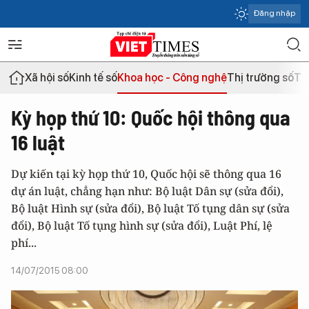
Đăng nhập
Xã hội số
Kinh tế số
Khoa học - Công nghệ
Thị trường số
Th
Kỳ họp thứ 10: Quốc hội thông qua
16 luật
Dự kiến tại kỳ họp thứ 10, Quốc hội sẽ thông qua 16
dự án luật, chẳng hạn như: Bộ luật Dân sự (sửa đổi),
Bộ luật Hình sự (sửa đổi), Bộ luật Tố tụng dân sự (sửa
đổi), Bộ luật Tố tụng hình sự (sửa đổi), Luật Phí, lệ
phí...
14/07/2015 08:00