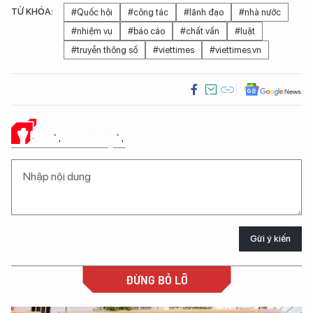
TỪ KHÓA:
#Quốc hội
#công tác
#lãnh đạo
#nhà nước
#nhiệm vụ
#báo cáo
#chất vấn
#luật
#truyền thông số
#viettimes
#viettimes.vn
Ý KIẾN CỦA BẠN
Gửi ý kiến
ĐỪNG BỎ LỠ