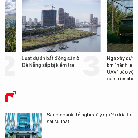
Loạt dự án bất động sản ở
Nga xây dựng hơn 1.
Đà Nẵng sắp bị kiểm tra
km "hành lang chống
UAV" bảo vệ tuyến hậ
cần trên chiến trường
BÁO CHÍ SỐ
Sacombank đề nghị xử lý người đưa tin
sai sự thật