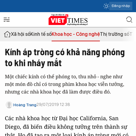
Đăng nhập
Xã hội số
Kinh tế số
Khoa học - Công nghệ
Thị trường số
Th
Kính áp tròng có khả năng phóng
to khi nháy mắt
Một chiếc kính có thể phóng to, thu nhỏ - nghe như
một món đồ chỉ có trong phim khoa học viễn tưởng,
nhưng các nhà khoa học đã làm được điều đó.
29/07/2019 12:38
Hoàng Trang
Các nhà khoa học từ Đại học California, San
Diego, đã biến điều không tưởng trên thành sự
thật. Họ đã tạo ra một loại kính áp tròng mới có