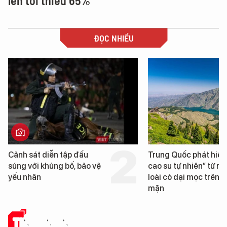
lên tối thiểu 65%
ĐỌC NHIỀU
Trung Quốc phát hiện “mỏ
Loạt dự án bất động 
cao su tự nhiên” từ một
Đà Nẵng sắp bị kiểm 
loài cỏ dại mọc trên đất
mặn
TIN CÔNG NGHỆ