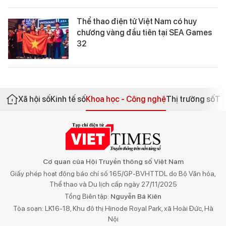
Thể thao điện tử Việt Nam có huy
chương vàng đầu tiên tại SEA Games
32
Xã hội số
Kinh tế số
Khoa học - Công nghệ
Thị trường số
Th
Cơ quan của Hội Truyền thông số Việt Nam
Giấy phép hoạt động báo chí số 165/GP-BVHTTDL do Bộ Văn hóa,
Thể thao và Du lịch cấp ngày 27/11/2025
Tổng Biên tập:
Nguyễn Bá Kiên
Tòa soạn: LK16-18, Khu đô thị Hinode Royal Park, xã Hoài Đức, Hà
Nội