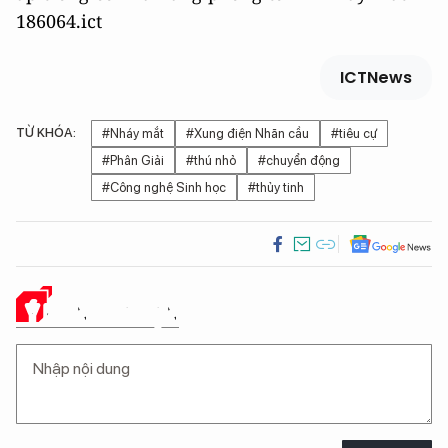
186064.ict
ICTNews
TỪ KHÓA:
#Nháy mắt
#Xung điện Nhãn cầu
#tiêu cự
#Phân Giải
#thú nhỏ
#chuyển động
#Công nghệ Sinh học
#thủy tinh
Ý KIẾN CỦA BẠN