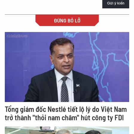
Gửi ý kiến
ĐỪNG BỎ LỠ
Tổng giám đốc Nestlé tiết lộ lý do Việt Nam
trở thành "thỏi nam châm" hút công ty FDI