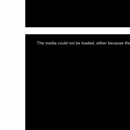
This
is
a
The media could not be loaded, either because the 
modal
window.