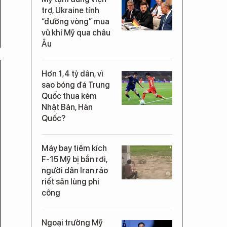
trợ, Ukraine tính
“đường vòng” mua
vũ khí Mỹ qua châu
Âu
Hơn 1,4 tỷ dân, vì
sao bóng đá Trung
Quốc thua kém
Nhật Bản, Hàn
Quốc?
Máy bay tiêm kích
F-15 Mỹ bị bắn rơi,
người dân Iran ráo
riết săn lùng phi
công
Ngoại trưởng Mỹ