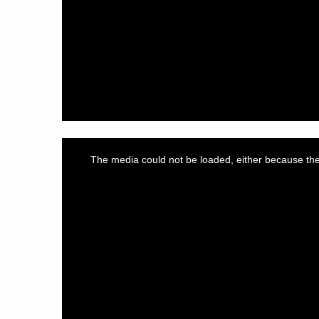
This
is
a
The media could not be loaded, either because the 
modal
window.