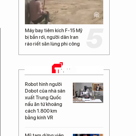
Máy bay tiêm kích F-15 Mỹ
bị bắn rơi, người dân Iran
ráo riết săn lùng phi công
TIN MỚI
Robot hình người
Dobot của nhà sản
xuất Trung Quốc
nấu ăn từ khoảng
cách 1.800 km
bằng kính VR
Mỹ tạm dừng viện