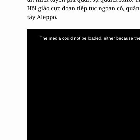
Hồi giáo cực đoan tiếp tục ngoan cố, quân
tây Aleppo.
This
is
a
The media could not be loaded, either because the 
modal
window.