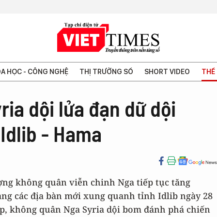
A HỌC - CÔNG NGHỆ
THỊ TRƯỜNG SỐ
SHORT VIDEO
THẾ 
ia dội lửa đạn dữ dội
Idlib - Hama
ợng không quân viễn chinh Nga tiếp tục tăng
ng các địa bàn mới xung quanh tỉnh Idlib ngày 28
tiếp, không quân Nga Syria dội bom đánh phá chiến