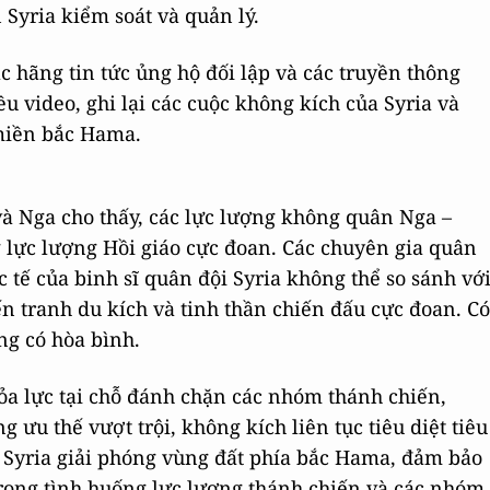
Syria kiểm soát và quản lý.
 hãng tin tức ủng hộ đối lập và các truyền thông
u video, ghi lại các cuộc không kích của Syria và
miền bắc Hama.
à Nga cho thấy, các lực lượng không quân Nga –
g lực lượng Hồi giáo cực đoan. Các chuyên gia quân
c tế của binh sĩ quân đội Syria không thể so sánh vớ
n tranh du kích và tinh thần chiến đấu cực đoan. Có
ng có hòa bình.
ỏa lực tại chỗ đánh chặn các nhóm thánh chiến,
ưu thế vượt trội, không kích liên tục tiêu diệt tiêu
i Syria giải phóng vùng đất phía bắc Hama, đảm bảo
Trong tình huống lực lượng thánh chiến và các nhóm