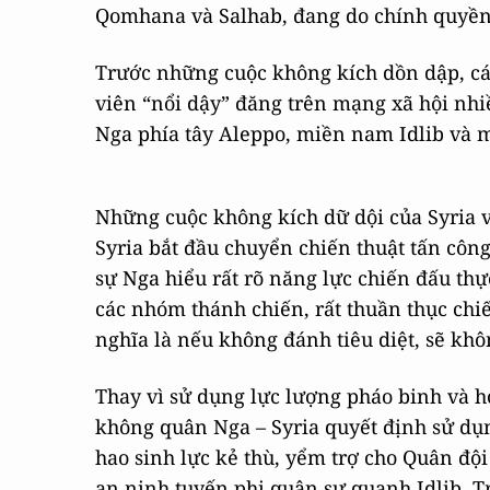
Qomhana và Salhab, đang do chính quyền 
Trước những cuộc không kích dồn dập, các
viên “nổi dậy” đăng trên mạng xã hội nhiề
Nga phía tây Aleppo, miền nam Idlib và 
Những cuộc không kích dữ dội của Syria v
Syria bắt đầu chuyển chiến thuật tấn côn
sự Nga hiểu rất rõ năng lực chiến đấu thự
các nhóm thánh chiến, rất thuần thục chiế
nghĩa là nếu không đánh tiêu diệt, sẽ khô
Thay vì sử dụng lực lượng pháo binh và h
không quân Nga – Syria quyết định sử dụng 
hao sinh lực kẻ thù, yểm trợ cho Quân độ
an ninh tuyến phi quân sự quanh Idlib. 