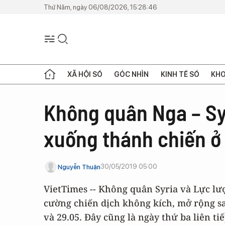
Thứ Năm, ngày 06/08/2026, 15:28:46
XÃ HỘI SỐ
GÓC NHÌN
KINH TẾ SỐ
KHO
Không quân Nga – Syr
xuống thánh chiến ở 
30/05/2019 05:00
Nguyễn Thuận
VietTimes -- Không quân Syria và Lực lư
cường chiến dịch không kích, mở rộng sa
và 29.05. Đây cũng là ngày thứ ba liên 