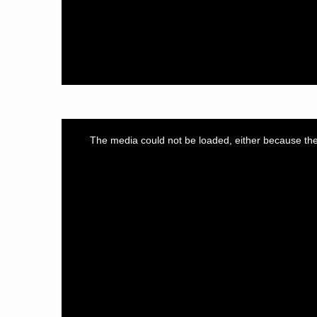
This
is
a
The media could not be loaded, either because the 
modal
window.