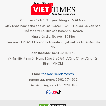
Cơ quan của Hội Truyền thông số Việt Nam
Giấy phép hoạt động báo chí số 165/GP-BVHTTDL do Bộ Văn hóa,
Thể thao và Du lịch cấp ngày 27/11/2025
Tổng Biên tập:
Nguyễn Bá Kiên
Tòa soạn: LK16-18, Khu đô thị Hinode Royal Park, xã Hoài Đức, Hà
Nội
Điện thoại/fax: (024)32 151175
VP đại diện tại miền Nam: Tầng 3, số 54, đường C1, phường Tân
Bình, TP.HCM
Email:
toasoan@viettimes.vn
Đường dây nóng:
0862 774 832
Liên hệ quảng cáo:
093 228 8166