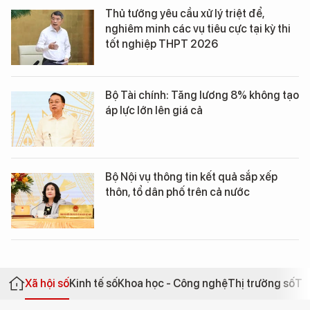
Thủ tướng yêu cầu xử lý triệt để,
nghiêm minh các vụ tiêu cực tại kỳ thi
tốt nghiệp THPT 2026
Bộ Tài chính: Tăng lương 8% không tạo
áp lực lớn lên giá cả
Bộ Nội vụ thông tin kết quả sắp xếp
thôn, tổ dân phố trên cả nước
Xã hội số
Kinh tế số
Khoa học - Công nghệ
Thị trường số
Th