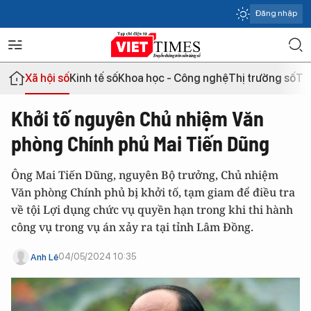
Đăng nhập
Xã hội số
Kinh tế số
Khoa học - Công nghệ
Thị trường số
Th
Khởi tố nguyên Chủ nhiệm Văn
phòng Chính phủ Mai Tiến Dũng
Ông Mai Tiến Dũng, nguyên Bộ trưởng, Chủ nhiệm
Văn phòng Chính phủ bị khởi tố, tạm giam để điều tra
về tội Lợi dụng chức vụ quyền hạn trong khi thi hành
công vụ trong vụ án xảy ra tại tỉnh Lâm Đồng.
04/05/2024 10:35
Anh Lê