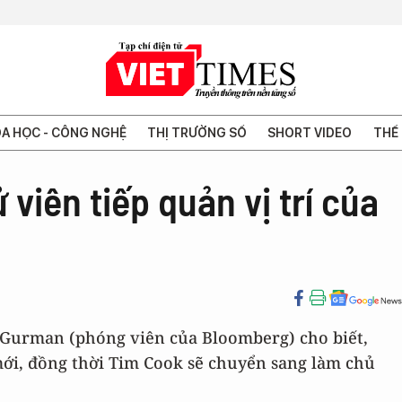
A HỌC - CÔNG NGHỆ
THỊ TRƯỜNG SỐ
SHORT VIDEO
THẾ 
viên tiếp quản vị trí của
k Gurman (phóng viên của Bloomberg) cho biết,
ới, đồng thời Tim Cook sẽ chuyển sang làm chủ