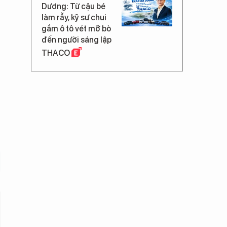
Dương: Từ cậu bé
làm rẫy, kỹ sư chui
gầm ô tô vét mỡ bò
đến người sáng lập
THACO