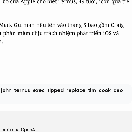
bộ của Apple cho biết Ternus, 49 tuổi, "còn quá trẻ"
 Mark Gurman nêu tên vào tháng 5 bao gồm Craig
ật phần mềm chịu trách nhiệm phát triển iOS và
n.
e-john-ternus-exec-tipped-replace-tim-cook-ceo-
ốn mới của OpenAI