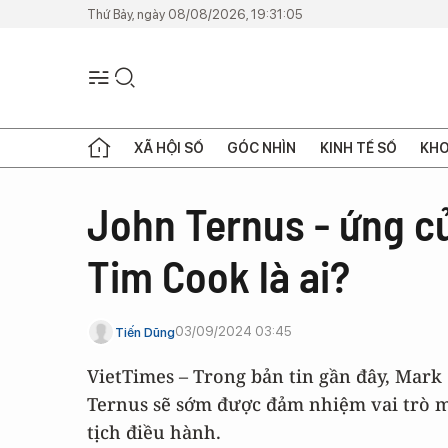
Thứ Bảy, ngày 08/08/2026, 19:31:05
XÃ HỘI SỐ
GÓC NHÌN
KINH TẾ SỐ
KHO
John Ternus - ứng cử 
Tim Cook là ai?
03/09/2024 03:45
Tiến Dũng
VietTimes – Trong bản tin gần đây, Mar
Ternus sẽ sớm được đảm nhiệm vai trò m
tịch điều hành.