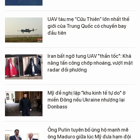
UAV tàu mẹ “Cửu Thiên” lớn nhất thế
giới của Trung Quốc có chuyến bay
đầu tiên
Iran bất ngờ tung UAV "thần tốc": Khả
năng tấn công chớp nhoáng, vượt mặt
radar đối phương
Mỹ đề nghị lập "khu kinh tế tự do" ở
miền Đông nếu Ukraine nhượng lại
Donbass
Ông Putin tuyên bố ủng hộ mạnh mẽ
ông Maduro giữa lúc Mỹ đưa hạm đội