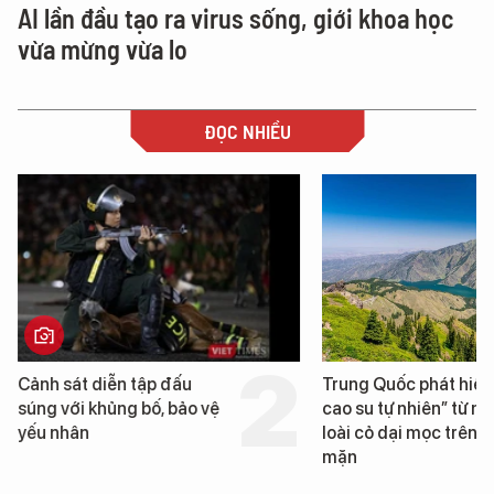
AI lần đầu tạo ra virus sống, giới khoa học
vừa mừng vừa lo
ĐỌC NHIỀU
Trung Quốc phát hiện “mỏ
Loạt dự án bất đ
cao su tự nhiên” từ một
Đà Nẵng sắp bị k
loài cỏ dại mọc trên đất
mặn