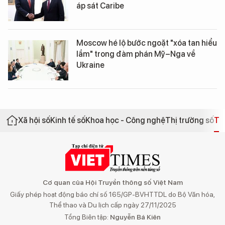
áp sát Caribe
Moscow hé lộ bước ngoặt "xóa tan hiểu
lầm" trong đàm phán Mỹ–Nga về
Ukraine
Xã hội số
Kinh tế số
Khoa học - Công nghệ
Thị trường số
Th
Cơ quan của Hội Truyền thông số Việt Nam
Giấy phép hoạt động báo chí số 165/GP-BVHTTDL do Bộ Văn hóa,
Thể thao và Du lịch cấp ngày 27/11/2025
Tổng Biên tập:
Nguyễn Bá Kiên