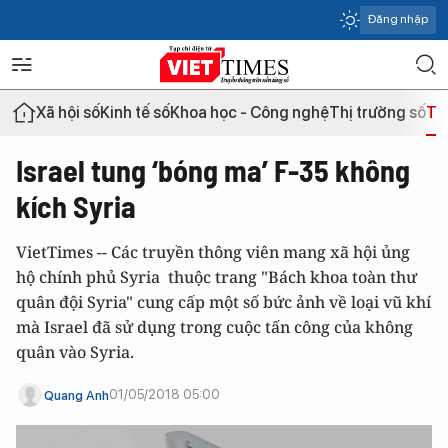
Đăng nhập
Xã hội số
Kinh tế số
Khoa học - Công nghệ
Thị trường số
Th
Israel tung ‘bóng ma’ F-35 không
kích Syria
VietTimes -- Các truyền thông viên mang xã hội ủng
hộ chính phủ Syria thuộc trang "Bách khoa toàn thư
quân đội Syria" cung cấp một số bức ảnh về loại vũ khí
mà Israel đã sử dụng trong cuộc tấn công của không
quân vào Syria.
01/05/2018 05:00
Quang Anh