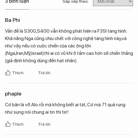
3 bình luận
Sắp xếp theo:
Ba Phi
Vấn đề là S300,S400 vẫn không phát hiện ra F35l tàng hình.
Khả năng Nga cũng chịu chết với công nghệ tàng hình này,và
như vậy nếu có cuộc chiến của các ông lớn
(Nga,Iran,Mỹ,Israel)thì ai có vũ khí ở tầm cao hơn sẽ chiến thắng
(giả định không dùng đến hạt nhân).
Thích
Trả lời
phaple
Cơ bản là vỡ Alo rồi mà không biết ai tát, Cơ mà 71 quả rụng
như sung nói chung ai tin thì tin!
Thích
Trả lời