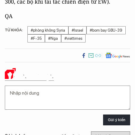
300, các bộ khí tài tác chiến điện tử EW).
QA
TỪ KHÓA:
#phòng không Syria
#Israel
#bom bay GBU-39
#F-35
#Nga
#viettimes
Ý KIẾN CỦA BẠN
Gửi ý kiến