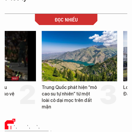
ĐỌC NHIỀU
Trung Quốc phát hiện “mỏ
Loạt dự án bất động 
cao su tự nhiên” từ một
Đà Nẵng sắp bị kiểm t
loài cỏ dại mọc trên đất
mặn
TIN CÔNG NGHỆ