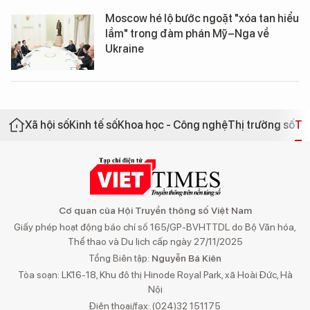
Moscow hé lộ bước ngoặt "xóa tan hiểu
lầm" trong đàm phán Mỹ–Nga về
Ukraine
Xã hội số
Kinh tế số
Khoa học - Công nghệ
Thị trường số
Th
Cơ quan của Hội Truyền thông số Việt Nam
Giấy phép hoạt động báo chí số 165/GP-BVHTTDL do Bộ Văn hóa,
Thể thao và Du lịch cấp ngày 27/11/2025
Tổng Biên tập:
Nguyễn Bá Kiên
Tòa soạn: LK16-18, Khu đô thị Hinode Royal Park, xã Hoài Đức, Hà
Nội
Điện thoại/fax: (024)32 151175