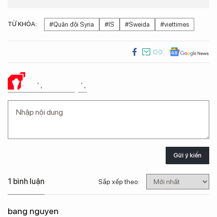
TỪ KHÓA:
#Quân đội Syria
#IS
#Sweida
#viettimes
Ý KIẾN CỦA BẠN
Gửi ý kiến
1 bình luận
Sắp xếp theo:
bang nguyen