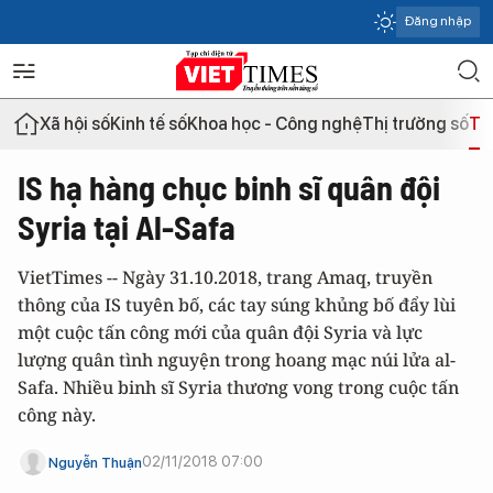
Đăng nhập
Xã hội số
Kinh tế số
Khoa học - Công nghệ
Thị trường số
Th
IS hạ hàng chục binh sĩ quân đội
Syria tại Al-Safa
VietTimes -- Ngày 31.10.2018, trang Amaq, truyền
thông của IS tuyên bố, các tay súng khủng bố đẩy lùi
một cuộc tấn công mới của quân đội Syria và lực
lượng quân tình nguyện trong hoang mạc núi lửa al-
Safa. Nhiều binh sĩ Syria thương vong trong cuộc tấn
công này.
02/11/2018 07:00
Nguyễn Thuận