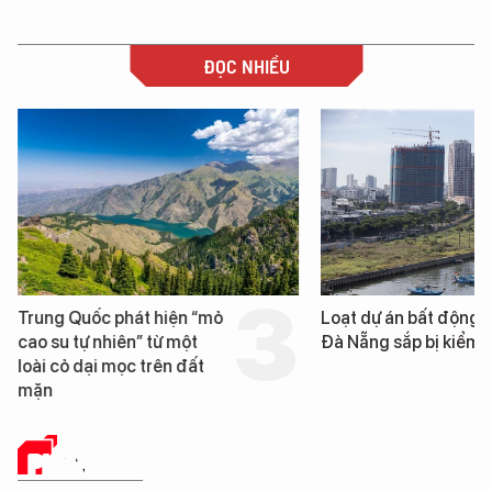
ĐỌC NHIỀU
Trung Quốc phát hiện “mỏ
Loạt dự án bất động 
cao su tự nhiên” từ một
Đà Nẵng sắp bị kiểm t
loài cỏ dại mọc trên đất
mặn
PHÂN TÍCH