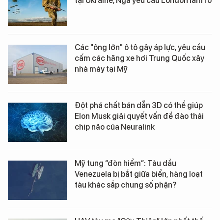
tại Ukraine, Nga yêu cầu London làm rõ
Các "ông lớn" ô tô gây áp lực, yêu cầu
cấm các hãng xe hơi Trung Quốc xây
nhà máy tại Mỹ
Đột phá chất bán dẫn 3D có thể giúp
Elon Musk giải quyết vấn đề đào thải
chip não của Neuralink
Mỹ tung “đòn hiểm”: Tàu dầu
Venezuela bị bắt giữa biển, hàng loạt
tàu khác sắp chung số phận?