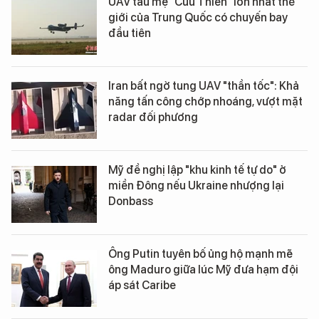
UAV tàu mẹ “Cửu Thiên” lớn nhất thế
giới của Trung Quốc có chuyến bay
đầu tiên
Iran bất ngờ tung UAV "thần tốc": Khả
năng tấn công chớp nhoáng, vượt mặt
radar đối phương
Mỹ đề nghị lập "khu kinh tế tự do" ở
miền Đông nếu Ukraine nhượng lại
Donbass
Ông Putin tuyên bố ủng hộ mạnh mẽ
ông Maduro giữa lúc Mỹ đưa hạm đội
áp sát Caribe