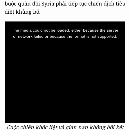
buộc quân đội Syria phải tiếp tục chiến dịch tiêu
diệt khủng bố.
This
is
a
The media could not be loaded, either because the server
modal
window.
or network failed or because the format is not supported.
Cuộc chiến khốc liệt và gian nan không hồi kết