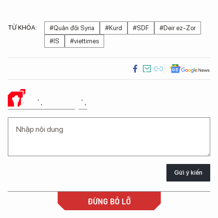
TỪ KHÓA:
#Quân đội Syria
#Kurd
#SDF
#Deir ez-Zor
#IS
#viettimes
Ý KIẾN CỦA BẠN
Gửi ý kiến
ĐỪNG BỎ LỠ