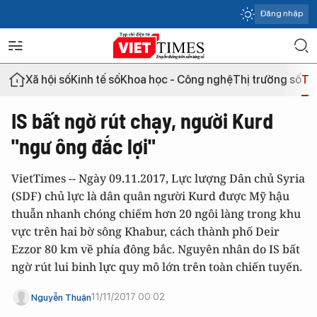
Đăng nhập
Xã hội số
Kinh tế số
Khoa học - Công nghệ
Thị trường số
Th
IS bất ngờ rút chạy, người Kurd
"ngư ông đắc lợi"
VietTimes -- Ngày 09.11.2017, Lực lượng Dân chủ Syria
(SDF) chủ lực là dân quân người Kurd được Mỹ hậu
thuẫn nhanh chóng chiếm hơn 20 ngôi làng trong khu
vực trên hai bờ sông Khabur, cách thành phố Deir
Ezzor 80 km về phía đông bắc. Nguyên nhân do IS bất
ngờ rút lui binh lực quy mô lớn trên toàn chiến tuyến.
11/11/2017 00:02
Nguyễn Thuận