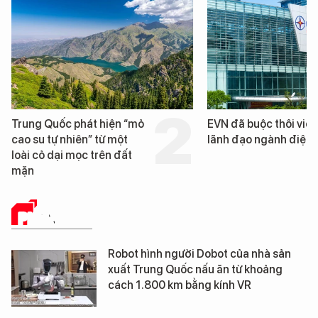
hát hiện “mỏ
EVN đã buộc thôi việc 3
ên” từ một
lãnh đạo ngành điện
ọc trên đất
PHÂN TÍCH
Robot hình người Dobot của nhà sản
xuất Trung Quốc nấu ăn từ khoảng
cách 1.800 km bằng kính VR