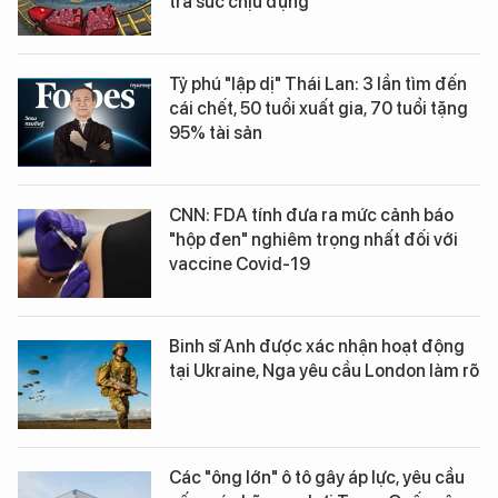
tra sức chịu đựng”
Tỷ phú "lập dị" Thái Lan: 3 lần tìm đến
cái chết, 50 tuổi xuất gia, 70 tuổi tặng
95% tài sản
CNN: FDA tính đưa ra mức cảnh báo
"hộp đen" nghiêm trọng nhất đối với
vaccine Covid-19
Binh sĩ Anh được xác nhận hoạt động
tại Ukraine, Nga yêu cầu London làm rõ
Các "ông lớn" ô tô gây áp lực, yêu cầu