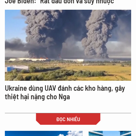
Joe Biden: “Rất đau đớn và suy nhược”
Ukraine dùng UAV đánh các kho hàng, gây
thiệt hại nặng cho Nga
ĐỌC NHIỀU