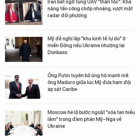
Iran bất ngờ tung UAV "thần tốc": Khả
năng tấn công chớp nhoáng, vượt mặt
radar đối phương
Mỹ đề nghị lập "khu kinh tế tự do" ở
miền Đông nếu Ukraine nhượng lại
Donbass
Ông Putin tuyên bố ủng hộ mạnh mẽ
ông Maduro giữa lúc Mỹ đưa hạm đội
áp sát Caribe
Moscow hé lộ bước ngoặt "xóa tan hiểu
lầm" trong đàm phán Mỹ–Nga về
Ukraine