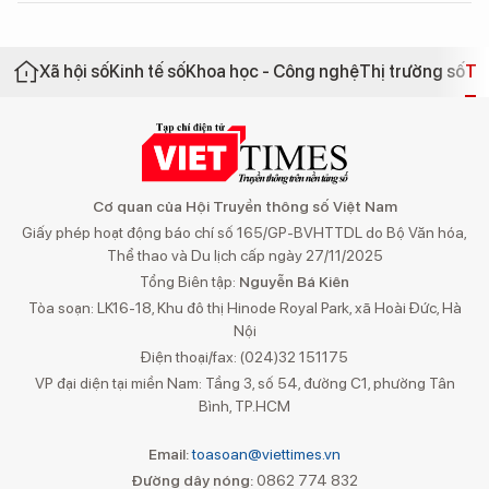
Xã hội số
Kinh tế số
Khoa học - Công nghệ
Thị trường số
Th
Cơ quan của Hội Truyền thông số Việt Nam
Giấy phép hoạt động báo chí số 165/GP-BVHTTDL do Bộ Văn hóa,
Thể thao và Du lịch cấp ngày 27/11/2025
Tổng Biên tập:
Nguyễn Bá Kiên
Tòa soạn: LK16-18, Khu đô thị Hinode Royal Park, xã Hoài Đức, Hà
Nội
Điện thoại/fax: (024)32 151175
VP đại diện tại miền Nam: Tầng 3, số 54, đường C1, phường Tân
Bình, TP.HCM
Email:
toasoan@viettimes.vn
Đường dây nóng:
0862 774 832