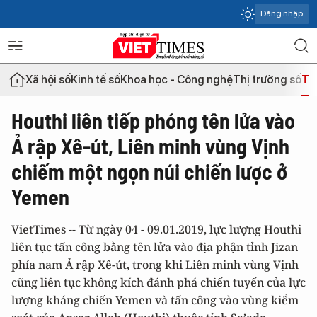
Đăng nhập
Xã hội số
Kinh tế số
Khoa học - Công nghệ
Thị trường số
Th
Houthi liên tiếp phóng tên lửa vào
Ả rập Xê-út, Liên minh vùng Vịnh
chiếm một ngọn núi chiến lược ở
Yemen
VietTimes -- Từ ngày 04 - 09.01.2019, lực lượng Houthi
liên tục tấn công bằng tên lửa vào địa phận tỉnh Jizan
phía nam Ả rập Xê-út, trong khi Liên minh vùng Vịnh
cũng liên tục không kích đánh phá chiến tuyến của lực
lượng kháng chiến Yemen và tấn công vào vùng kiểm