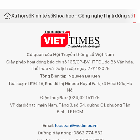
Xã hội số
Kinh tế số
Khoa học - Công nghệ
Thị trường số
Th
Cơ quan của Hội Truyền thông số Việt Nam
Giấy phép hoạt động báo chí số 165/GP-BVHTTDL do Bộ Văn hóa,
Thể thao và Du lịch cấp ngày 27/11/2025
Tổng Biên tập:
Nguyễn Bá Kiên
Tòa soạn: LK16-18, Khu đô thị Hinode Royal Park, xã Hoài Đức, Hà
Nội
Điện thoại/fax: (024)32 151175
VP đại diện tại miền Nam: Tầng 3, số 54, đường C1, phường Tân
Bình, TP.HCM
Email:
toasoan@viettimes.vn
Đường dây nóng:
0862 774 832