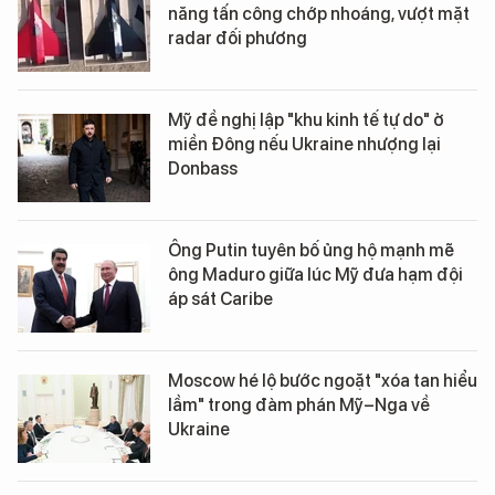
năng tấn công chớp nhoáng, vượt mặt
radar đối phương
Mỹ đề nghị lập "khu kinh tế tự do" ở
miền Đông nếu Ukraine nhượng lại
Donbass
Ông Putin tuyên bố ủng hộ mạnh mẽ
ông Maduro giữa lúc Mỹ đưa hạm đội
áp sát Caribe
Moscow hé lộ bước ngoặt "xóa tan hiểu
lầm" trong đàm phán Mỹ–Nga về
Ukraine