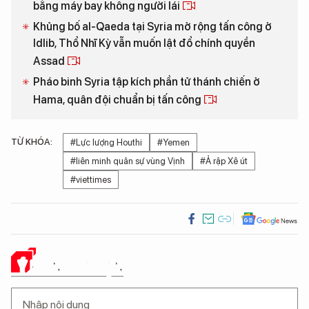
bằng máy bay không người lái
Khủng bố al-Qaeda tại Syria mở rộng tấn công ở
Idlib, Thổ Nhĩ Kỳ vẫn muốn lật đổ chính quyền
Assad
Pháo binh Syria tập kích phần tử thánh chiến ở
Hama, quân đội chuẩn bị tấn công
TỪ KHÓA:
#Lực lượng Houthi
#Yemen
#liên minh quân sự vùng Vịnh
#Ả rập Xê út
#viettimes
Ý KIẾN CỦA BẠN