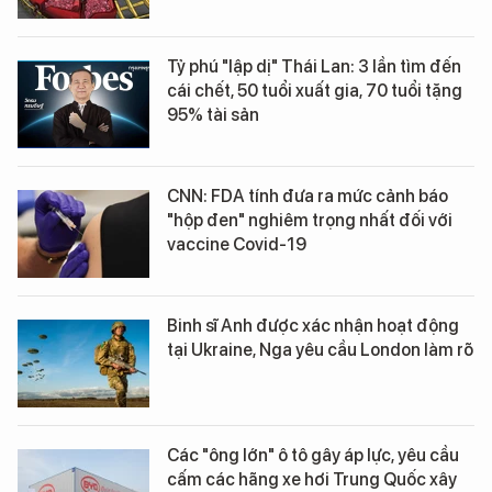
Tỷ phú "lập dị" Thái Lan: 3 lần tìm đến
cái chết, 50 tuổi xuất gia, 70 tuổi tặng
95% tài sản
CNN: FDA tính đưa ra mức cảnh báo
"hộp đen" nghiêm trọng nhất đối với
vaccine Covid-19
Binh sĩ Anh được xác nhận hoạt động
tại Ukraine, Nga yêu cầu London làm rõ
Các "ông lớn" ô tô gây áp lực, yêu cầu
cấm các hãng xe hơi Trung Quốc xây