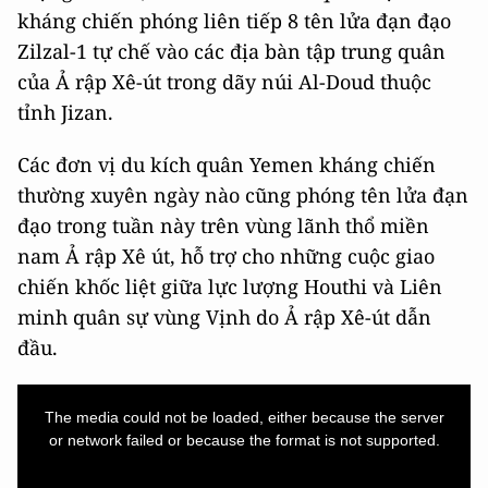
kháng chiến phóng liên tiếp 8 tên lửa đạn đạo
Zilzal-1 tự chế vào các địa bàn tập trung quân
của Ả rập Xê-út trong dãy núi Al-Doud thuộc
tỉnh Jizan.
Các đơn vị du kích quân Yemen kháng chiến
thường xuyên ngày nào cũng phóng tên lửa đạn
đạo trong tuần này trên vùng lãnh thổ miền
nam Ả rập Xê út, hỗ trợ cho những cuộc giao
chiến khốc liệt giữa lực lượng Houthi và Liên
minh quân sự vùng Vịnh do Ả rập Xê-út dẫn
đầu.
This
is
a
The media could not be loaded, either because the server
modal
window.
or network failed or because the format is not supported.