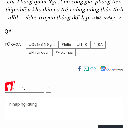
của không quân Nga, tiến công giải phóng liên
tiếp nhiều khu dân cư trên vùng nông thôn tỉnh
Idlib - video truyền thông đối lập
Halab Today TV
QA
TỪ KHÓA:
#Quân đội Syria
#Idlib
#HTS
#FSA
#Phiến quân
#viettimes
Ý KIẾN CỦA BẠN