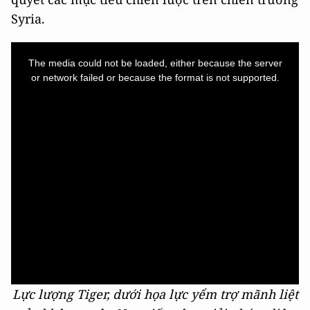
Syria.
This
is
a
The media could not be loaded, either because the server
modal
window.
or network failed or because the format is not supported.
Lực lượng Tiger, dưới họa lực yểm trợ mãnh liệt