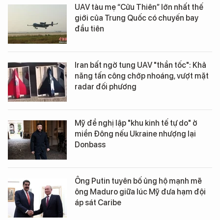
UAV tàu mẹ “Cửu Thiên” lớn nhất thế
giới của Trung Quốc có chuyến bay
đầu tiên
Iran bất ngờ tung UAV "thần tốc": Khả
năng tấn công chớp nhoáng, vượt mặt
radar đối phương
Mỹ đề nghị lập "khu kinh tế tự do" ở
miền Đông nếu Ukraine nhượng lại
Donbass
Ông Putin tuyên bố ủng hộ mạnh mẽ
ông Maduro giữa lúc Mỹ đưa hạm đội
áp sát Caribe