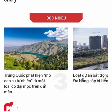
ĐỌC NHIỀU
Trung Quốc phát hiện “mỏ
Loạt dự án bất động 
cao su tự nhiên” từ một
Đà Nẵng sắp bị kiểm t
loài cỏ dại mọc trên đất
mặn
PHÂN TÍCH