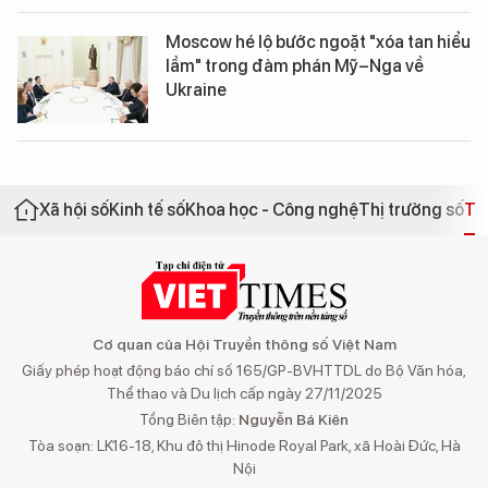
Moscow hé lộ bước ngoặt "xóa tan hiểu
lầm" trong đàm phán Mỹ–Nga về
Ukraine
Xã hội số
Kinh tế số
Khoa học - Công nghệ
Thị trường số
Th
Cơ quan của Hội Truyền thông số Việt Nam
Giấy phép hoạt động báo chí số 165/GP-BVHTTDL do Bộ Văn hóa,
Thể thao và Du lịch cấp ngày 27/11/2025
Tổng Biên tập:
Nguyễn Bá Kiên
Tòa soạn: LK16-18, Khu đô thị Hinode Royal Park, xã Hoài Đức, Hà
Nội