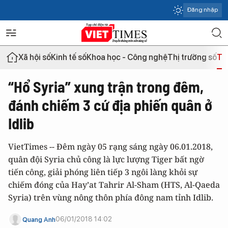
Đăng nhập
Xã hội số
Kinh tế số
Khoa học - Công nghệ
Thị trường số
Th
“Hổ Syria” xung trận trong đêm,
đánh chiếm 3 cứ địa phiến quân ở
Idlib
VietTimes -- Đêm ngày 05 rạng sáng ngày 06.01.2018,
quân đội Syria chủ công là lực lượng Tiger bất ngờ
tiến công, giải phóng liên tiếp 3 ngôi làng khỏi sự
chiếm đóng của Hay’at Tahrir Al-Sham (HTS, Al-Qaeda
Syria) trên vùng nông thôn phía đông nam tỉnh Idlib.
06/01/2018 14:02
Quang Anh