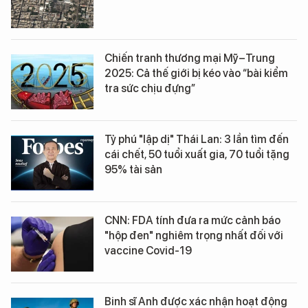
Chiến tranh thương mại Mỹ–Trung
2025: Cả thế giới bị kéo vào “bài kiểm
tra sức chịu đựng”
Tỷ phú "lập dị" Thái Lan: 3 lần tìm đến
cái chết, 50 tuổi xuất gia, 70 tuổi tặng
95% tài sản
CNN: FDA tính đưa ra mức cảnh báo
"hộp đen" nghiêm trọng nhất đối với
vaccine Covid-19
Binh sĩ Anh được xác nhận hoạt động