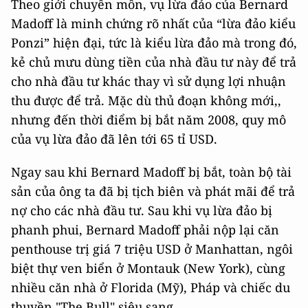
Theo giới chuyên môn, vụ lừa đảo của Bernard
Madoff là minh chứng rõ nhất của “lừa đảo kiểu
Ponzi” hiện đại, tức là kiểu lừa đảo mà trong đó,
kẻ chủ mưu dùng tiền của nhà đầu tư này để trả
cho nhà đầu tư khác thay vì sử dụng lợi nhuận
thu được để trả. Mặc dù thủ đoạn không mới,,
nhưng đến thời điểm bị bắt năm 2008, quy mô
của vụ lừa đảo đã lên tới 65 tỉ USD.
Ngay sau khi Bernard Madoff bị bắt, toàn bộ tài
sản của ông ta đã bị tịch biên và phát mãi để trả
nợ cho các nhà đầu tư. Sau khi vụ lừa đảo bị
phanh phui, Bernard Madoff phải nộp lại căn
penthouse trị giá 7 triệu USD ở Manhattan, ngôi
biệt thự ven biển ở Montauk (New York), cùng
nhiều căn nhà ở Florida (Mỹ), Pháp và chiếc du
thuyền "The Bull" siêu sang.