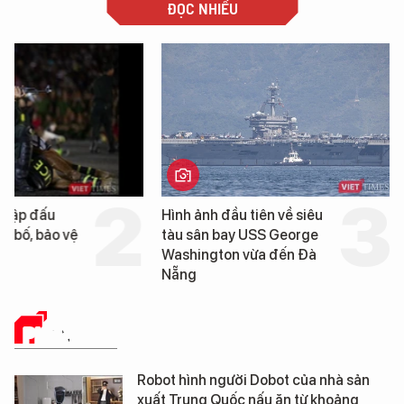
ĐỌC NHIỀU
Hình ảnh đầu tiên về siêu
Cận cảnh chiến hạm 
tàu sân bay USS George
tống tàu sân bay USS
Washington vừa đến Đà
George Washington 
Nẵng
Đà Nẵng
PHÂN TÍCH
Robot hình người Dobot của nhà sản
xuất Trung Quốc nấu ăn từ khoảng