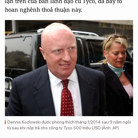
lận trên của ban lãnh đạo cũ Tyco, đã bày tỏ
hoan nghênh thoả thuận này.
Dennis Kozlowski được phóng thích tháng 1/2014 sau 9 năm ngồi
tù sau khi nộp trả cho công ty Tyco 500 triệu USD (Ảnh: AP)