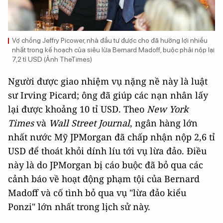
Vợ chồng Jeffry Picower, nhà đầu tư được cho đã hưởng lợi nhiều
nhất trong kế hoạch của siêu lừa Bernard Madoff, buộc phải nộp lại
7,2 tỉ USD (Ảnh TheTimes)
Người được giao nhiệm vụ nặng nề này là luật
sư Irving Picard; ông đã giúp các nạn nhân lấy
lại được khoảng 10 tỉ USD. Theo
New York
Times
và
Wall Street Journal
, ngân hàng lớn
nhất nước Mỹ JPMorgan đã chấp nhận nộp 2,6 tỉ
USD để thoát khỏi dính líu tới vụ lừa đảo. Điều
này là do JPMorgan bị cáo buộc đã bỏ qua các
cảnh báo về hoạt động phạm tội của Bernard
Madoff và cố tình bỏ qua vụ "lừa đảo kiểu
Ponzi" lớn nhất trong lịch sử này.