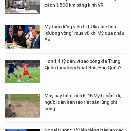
cách 1.800 km bằng kính VR
Mỹ tạm dừng viện trợ, Ukraine tính
“đường vòng” mua vũ khí Mỹ qua châu
Âu
Hơn 1,4 tỷ dân, vì sao bóng đá Trung
Quốc thua kém Nhật Bản, Hàn Quốc?
Máy bay tiêm kích F-15 Mỹ bị bắn rơi,
người dân Iran ráo riết săn lùng phi
công
Ngoại trưởng Mỹ lên tiếng trấn an các