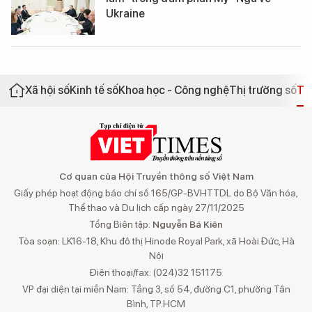
Ukraine
Xã hội số
Kinh tế số
Khoa học - Công nghệ
Thị trường số
Th
Cơ quan của Hội Truyền thông số Việt Nam
Giấy phép hoạt động báo chí số 165/GP-BVHTTDL do Bộ Văn hóa,
Thể thao và Du lịch cấp ngày 27/11/2025
Tổng Biên tập:
Nguyễn Bá Kiên
Tòa soạn: LK16-18, Khu đô thị Hinode Royal Park, xã Hoài Đức, Hà
Nội
Điện thoại/fax: (024)32 151175
VP đại diện tại miền Nam: Tầng 3, số 54, đường C1, phường Tân
Bình, TP.HCM