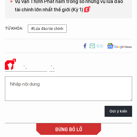
Vụ Vạn Thịnh Phát nằm trong số những vụ lừa đảo
tài chính lớn nhất thế giới (Kỳ 1)
TỪ KHÓA:
#Lừa đảo tài chính
Ý KIẾN CỦA BẠN
Gửi ý kiến
ĐỪNG BỎ LỠ