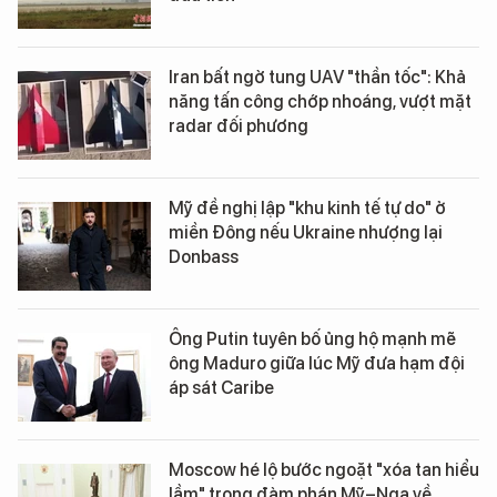
Iran bất ngờ tung UAV "thần tốc": Khả
năng tấn công chớp nhoáng, vượt mặt
radar đối phương
Mỹ đề nghị lập "khu kinh tế tự do" ở
miền Đông nếu Ukraine nhượng lại
Donbass
Ông Putin tuyên bố ủng hộ mạnh mẽ
ông Maduro giữa lúc Mỹ đưa hạm đội
áp sát Caribe
Moscow hé lộ bước ngoặt "xóa tan hiểu
lầm" trong đàm phán Mỹ–Nga về