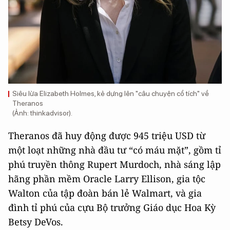
Siêu lừa Elizabeth Holmes, kẻ dựng lên "câu chuyện cổ tích" về
Theranos
(Ảnh: thinkadvisor).
Theranos đã huy động được 945 triệu USD từ
một loạt những nhà đầu tư “có máu mặt”, gồm tỉ
phú truyền thông Rupert Murdoch, nhà sáng lập
hãng phần mềm Oracle Larry Ellison, gia tộc
Walton của tập đoàn bán lẻ Walmart, và gia
đình tỉ phú của cựu Bộ trưởng Giáo dục Hoa Kỳ
Betsy DeVos.