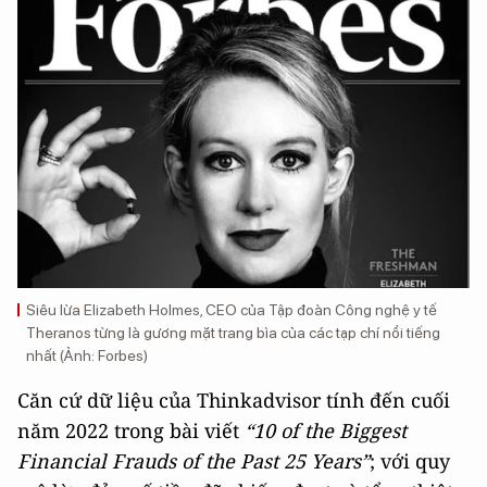
Siêu lừa Elizabeth Holmes, CEO của Tập đoàn Công nghệ y tế
Theranos từng là gương mặt trang bìa của các tạp chí nổi tiếng
nhất (Ảnh: Forbes)
Căn cứ dữ liệu của Thinkadvisor tính đến cuối
năm 2022 trong bài viết
“10 of the Biggest
Financial Frauds of the Past 25 Years”
; với quy