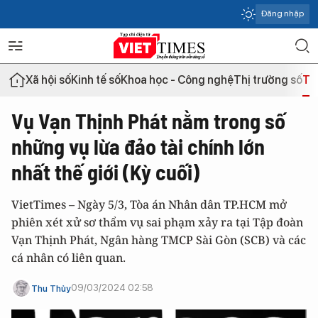
Đăng nhập
Xã hội số
Kinh tế số
Khoa học - Công nghệ
Thị trường số
Th
Vụ Vạn Thịnh Phát nằm trong số
những vụ lừa đảo tài chính lớn
nhất thế giới (Kỳ cuối)
VietTimes – Ngày 5/3, Tòa án Nhân dân TP.HCM mở
phiên xét xử sơ thẩm vụ sai phạm xảy ra tại Tập đoàn
Vạn Thịnh Phát, Ngân hàng TMCP Sài Gòn (SCB) và các
cá nhân có liên quan.
09/03/2024 02:58
Thu Thủy