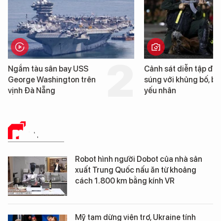
Cảnh sát diễn tập đấu
Cận cảnh chiến hạm 
súng với khủng bố, bảo vệ
tống tàu sân bay USS
yếu nhân
George Washington 
Đà Nẵng
PHÂN TÍCH
Robot hình người Dobot của nhà sản
xuất Trung Quốc nấu ăn từ khoảng
cách 1.800 km bằng kính VR
Mỹ tạm dừng viện trợ, Ukraine tính