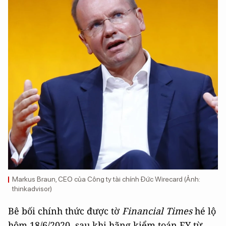
Markus Braun, CEO của Công ty tài chính Đức Wirecard (Ảnh:
thinkadvisor)
Bê bối chính thức được tờ
Financial Times
hé lộ
hôm 18/6/2020, sau khi hãng kiểm toán EY từ