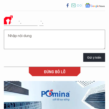
Ý KIẾN CỦA BẠN
Gửi ý kiến
ĐỪNG BỎ LỠ