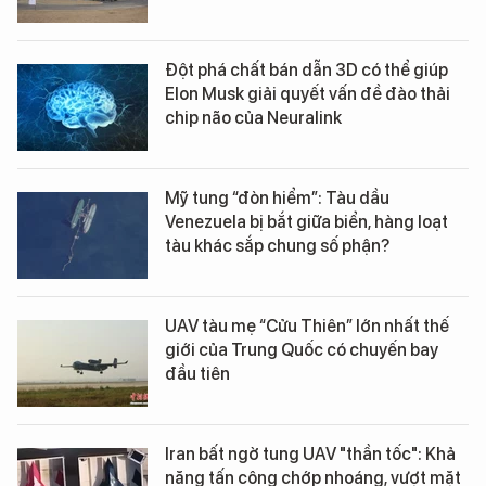
Đột phá chất bán dẫn 3D có thể giúp
Elon Musk giải quyết vấn đề đào thải
chip não của Neuralink
Mỹ tung “đòn hiểm”: Tàu dầu
Venezuela bị bắt giữa biển, hàng loạt
tàu khác sắp chung số phận?
UAV tàu mẹ “Cửu Thiên” lớn nhất thế
giới của Trung Quốc có chuyến bay
đầu tiên
Iran bất ngờ tung UAV "thần tốc": Khả
năng tấn công chớp nhoáng, vượt mặt