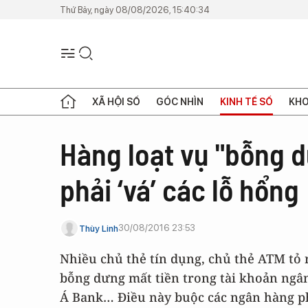
Thứ Bảy, ngày 08/08/2026, 15:40:34
XÃ HỘI SỐ
GÓC NHÌN
KINH TẾ SỐ
KHO
Hàng loạt vụ "bỗng 
phải ‘vá’ các lỗ hổng
30/08/2016 23:53
Thùy Linh
Nhiều chủ thẻ tín dụng, chủ thẻ ATM tỏ r
bỗng dưng mất tiền trong tài khoản ng
Á Bank… Điều này buộc các ngân hàng ph