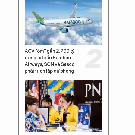
ACV "ôm" gần 2.700 tỷ
đồng nợ xấu Bamboo
Airways, SGN và Sasco
phải trích lập dự phòng