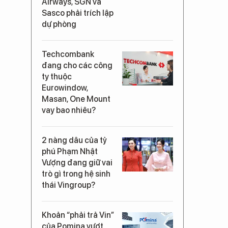
Airways, SGN và
Sasco phải trích lập
dự phòng
Techcombank
đang cho các công
ty thuộc
Eurowindow,
Masan, One Mount
vay bao nhiêu?
2 nàng dâu của tỷ
phú Phạm Nhật
Vượng đang giữ vai
trò gì trong hệ sinh
thái Vingroup?
Khoản “phải trả Vin”
của Pomina vượt