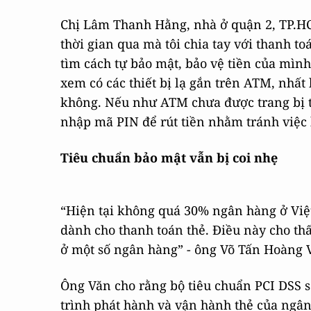
Chị Lâm Thanh Hằng, nhà ở quận 2, TP.HC
thời gian qua mà tôi chia tay với thanh to
tìm cách tự bảo mật, bảo vệ tiền của mình.
xem có các thiết bị lạ gắn trên ATM, nhấ
không. Nếu như ATM chưa được trang bị th
nhập mã PIN để rút tiền nhằm tránh việc 
Tiêu chuẩn bảo mật vẫn bị coi nhẹ
“Hiện tại không quá 30% ngân hàng ở Việ
dành cho thanh toán thẻ. Điều này cho t
ở một số ngân hàng” - ông Võ Tấn Hoàng 
Ông Văn cho rằng bộ tiêu chuẩn PCI DSS s
trình phát hành và vận hành thẻ của ngân