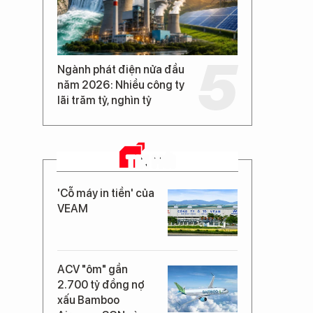
Ngành phát điện nửa đầu
năm 2026: Nhiều công ty
lãi trăm tỷ, nghìn tỷ
TIN MỚI
'Cỗ máy in tiền' của
VEAM
ACV "ôm" gần
2.700 tỷ đồng nợ
xấu Bamboo