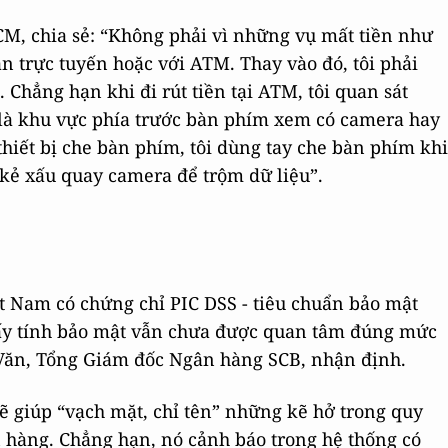
M, chia sẻ: “Không phải vì những vụ mất tiền như
án trực tuyến hoặc với ATM. Thay vào đó, tôi phải
 Chẳng hạn khi đi rút tiền tại ATM, tôi quan sát
t là khu vực phía trước bàn phím xem có camera hay
iết bị che bàn phím, tôi dùng tay che bàn phím khi
kẻ xấu quay camera để trộm dữ liệu”.
t Nam có chứng chỉ PIC DSS - tiêu chuẩn bảo mật
hấy tính bảo mật vẫn chưa được quan tâm đúng mức
Văn, Tổng Giám đốc Ngân hàng SCB, nhận định.
ẽ giúp “vạch mặt, chỉ tên” những kẽ hở trong quy
 hàng. Chẳng hạn, nó cảnh báo trong hệ thống có