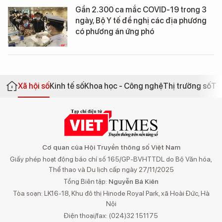
Gần 2.300 ca mắc COVID-19 trong 3
ngày, Bộ Y tế đề nghị các địa phương
có phương án ứng phó
Xã hội số
Kinh tế số
Khoa học - Công nghệ
Thị trường số
Th
Cơ quan của Hội Truyền thông số Việt Nam
Giấy phép hoạt động báo chí số 165/GP-BVHTTDL do Bộ Văn hóa,
Thể thao và Du lịch cấp ngày 27/11/2025
Tổng Biên tập:
Nguyễn Bá Kiên
Tòa soạn: LK16-18, Khu đô thị Hinode Royal Park, xã Hoài Đức, Hà
Nội
Điện thoại/fax: (024)32 151175