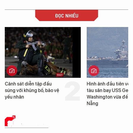
ĐỌC NHIỀU
n tập đấu
Hình ảnh đầu tiên về siêu
g bố, bảo vệ
tàu sân bay USS George
Washington vừa đến Đà
Nẵng
SỨC KHỎE 24H