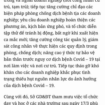
trong và ngoài doanh nghiệp (nơi công nhân cư
trú, tạm trú); tiếp tục tăng cường chỉ đạo các
biện pháp phòng chống dịch bệnh tịa các doanh
nghiệp; yêu cầu doanh nghiệp hoàn thiện các
phương án, kịch bản ứng phó, và tổ chức diễn
tập thử để tránh bị động, bất ngờ khi xuất hiện
ca mắc mới; tăng cường công tác quản lý, giám
sát công nhân về thực hiện các quy định trong
phòng, chống dịch; nâng cao ý thức tự bảo vệ
bản thân trước nguy cơ dịch bệnh Covid – 19 tại
nơi làm việc và nơi cư trú. Tiếp tục tháo gỡ khó
khăn cho các doanh nghiệp khắc phục tình
trạng thiếu hụt nguồn nhân lực do ảnh hưởng
của dịch bệnh Covid – 19.
Cùng với đó, Sở GD&ĐT tham mưu việc tổ chức
dạy và học ở các nhà trường sau ngày 17/3 phù