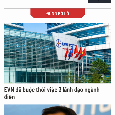
ĐỪNG BỎ LỠ
EVN đã buộc thôi việc 3 lãnh đạo ngành
điện