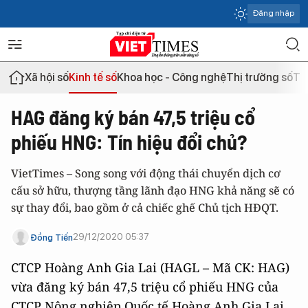
Đăng nhập
Xã hội số
Kinh tế số
Khoa học - Công nghệ
Thị trường số
Th
HAG đăng ký bán 47,5 triệu cổ
phiếu HNG: Tín hiệu đổi chủ?
VietTimes – Song song với động thái chuyển dịch cơ
cấu sở hữu, thượng tầng lãnh đạo HNG khả năng sẽ có
sự thay đổi, bao gồm ở cả chiếc ghế Chủ tịch HĐQT.
29/12/2020 05:37
Đồng Tiến
CTCP Hoàng Anh Gia Lai (HAGL – Mã CK: HAG)
vừa đăng ký bán 47,5 triệu cổ phiếu HNG của
CTCP Nông nghiệp Quốc tế Hoàng Anh Gia Lai