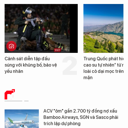
Cảnh sát diễn tập đấu
Trung Quốc phát hiện
súng với khủng bố, bảo vệ
cao su tự nhiên” từ m
yếu nhân
loài cỏ dại mọc trên đ
mặn
DỮ LIỆU
ACV "ôm" gần 2.700 tỷ đồng nợ xấu
Bamboo Airways, SGN và Sasco phải
trích lập dự phòng