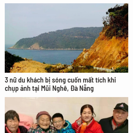
3 nữ du khách bị sóng cuốn mất tích khi
chụp ảnh tại Mũi Nghê, Đà Nẵng