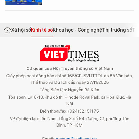
Xã hội số
Kinh tế số
Khoa học - Công nghệ
Thị trường số
Th
Cơ quan của Hội Truyền thông số Việt Nam
Giấy phép hoạt động báo chí số 165/GP-BVHTTDL do Bộ Văn hóa,
Thể thao và Du lịch cấp ngày 27/11/2025
Tổng Biên tập:
Nguyễn Bá Kiên
Tòa soạn: LK16-18, Khu đô thị Hinode Royal Park, xã Hoài Đức, Hà
Nội
Điện thoại/fax: (024)32 151175
VP đại diện tại miền Nam: Tầng 3, số 54, đường C1, phường Tân
Bình, TP.HCM
Email:
toasoan@viettimes.vn