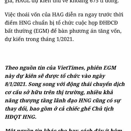
giá, HAGL dự kiến thu về khoảng 675 tỉ đồng.
Việc thoái vốn của HAG diễn ra ngay trước thời
điểm HNG chuẩn bị tổ chức cuộc họp ĐHĐCĐ
bất thường (EGM) để bàn phương án tăng vốn,
dự kiến trong tháng 1/2021.
Theo nguồn tin của VietTimes, phiên EGM
này dự kiên sẽ được tổ chức vào ngày
8/1/2021. Song song với động thái chuyển dịch
cơ cấu sở hữu trên thị trường, nhiều khả
năng thượng tầng lãnh đạo HNG cũng có sự
thay đổi, bao gồm ở cả chiếc ghế Chủ tịch
HĐQT HNG.
Một nguồn tin khác cho hay, cách đây ít hôm,