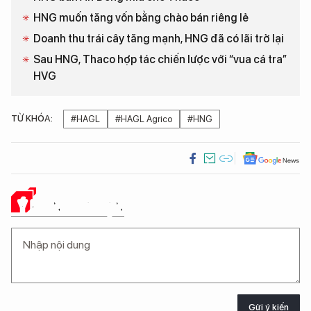
HNG muốn tăng vốn bằng chào bán riêng lẻ
Doanh thu trái cây tăng mạnh, HNG đã có lãi trở lại
Sau HNG, Thaco hợp tác chiến lược với “vua cá tra”
HVG
TỪ KHÓA:
#HAGL
#HAGL Agrico
#HNG
Ý KIẾN CỦA BẠN
Gửi ý kiến