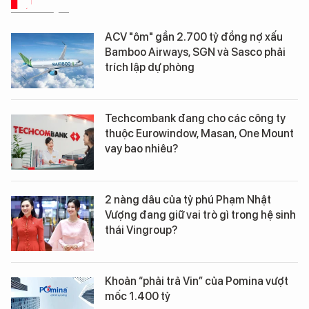
DỮ LIỆU
ACV "ôm" gần 2.700 tỷ đồng nợ xấu
Bamboo Airways, SGN và Sasco phải
trích lập dự phòng
Techcombank đang cho các công ty
thuộc Eurowindow, Masan, One Mount
vay bao nhiêu?
2 nàng dâu của tỷ phú Phạm Nhật
Vượng đang giữ vai trò gì trong hệ sinh
thái Vingroup?
Khoản “phải trả Vin” của Pomina vượt
mốc 1.400 tỷ