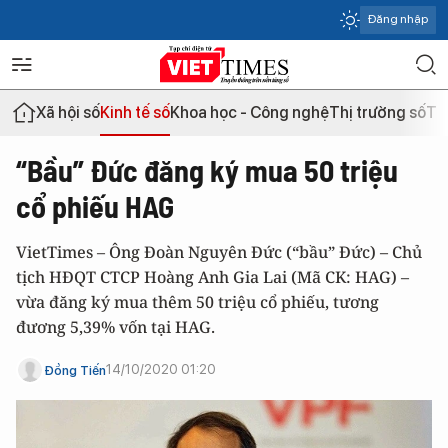
Đăng nhập
Xã hội số
Kinh tế số
Khoa học - Công nghệ
Thị trường số
Th
“Bầu” Đức đăng ký mua 50 triệu
cổ phiếu HAG
VietTimes – Ông Đoàn Nguyên Đức (“bầu” Đức) – Chủ
tịch HĐQT CTCP Hoàng Anh Gia Lai (Mã CK: HAG) –
vừa đăng ký mua thêm 50 triệu cổ phiếu, tương
đương 5,39% vốn tại HAG.
14/10/2020 01:20
Đồng Tiến