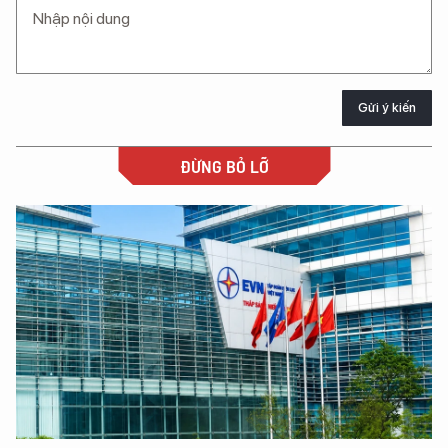
Gửi ý kiến
ĐỪNG BỎ LỠ