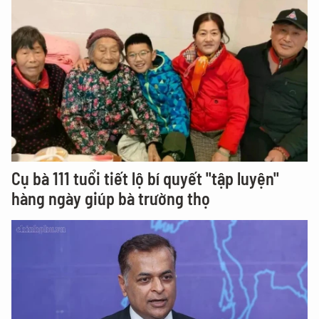
Cụ bà 111 tuổi tiết lộ bí quyết "tập luyện"
hàng ngày giúp bà trường thọ