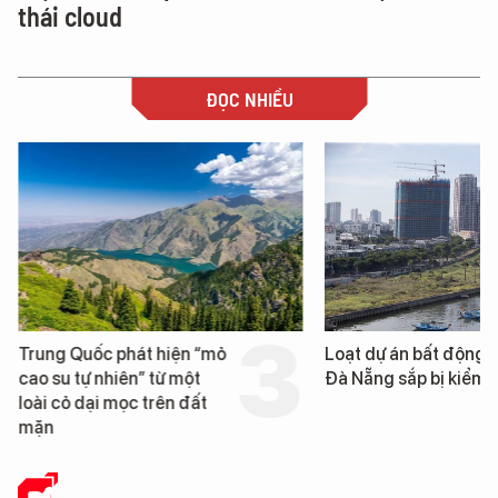
thái cloud
ĐỌC NHIỀU
Trung Quốc phát hiện “mỏ
Loạt dự án bất động 
cao su tự nhiên” từ một
Đà Nẵng sắp bị kiểm t
loài cỏ dại mọc trên đất
mặn