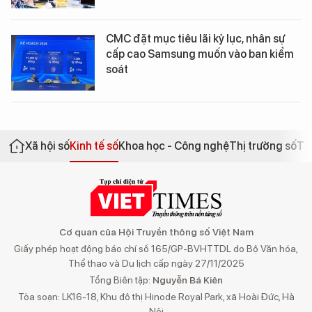
CMC đặt mục tiêu lãi kỷ lục, nhân sự
cấp cao Samsung muốn vào ban kiểm
soát
Xã hội số
Kinh tế số
Khoa học - Công nghệ
Thị trường số
Th
Cơ quan của Hội Truyền thông số Việt Nam
Giấy phép hoạt động báo chí số 165/GP-BVHTTDL do Bộ Văn hóa,
Thể thao và Du lịch cấp ngày 27/11/2025
Tổng Biên tập:
Nguyễn Bá Kiên
Tòa soạn: LK16-18, Khu đô thị Hinode Royal Park, xã Hoài Đức, Hà
Nội