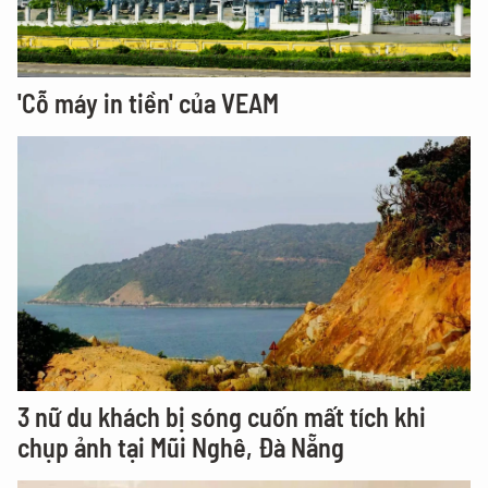
'Cỗ máy in tiền' của VEAM
3 nữ du khách bị sóng cuốn mất tích khi
chụp ảnh tại Mũi Nghê, Đà Nẵng