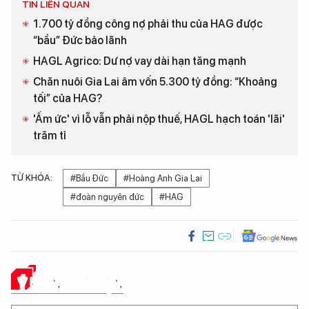
TIN LIÊN QUAN
1.700 tỷ đồng công nợ phải thu của HAG được
“bầu” Đức bảo lãnh
HAGL Agrico: Dư nợ vay dài hạn tăng mạnh
Chăn nuôi Gia Lai âm vốn 5.300 tỷ đồng: “Khoảng
tối” của HAG?
'Ấm ức' vì lỗ vẫn phải nộp thuế, HAGL hạch toán 'lãi'
trăm tỉ
TỪ KHÓA:
#Bầu Đức
#Hoàng Anh Gia Lai
#đoàn nguyên đức
#HAG
Ý KIẾN CỦA BẠN