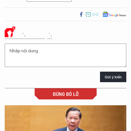
Ý KIẾN CỦA BẠN
Gửi ý kiến
ĐỪNG BỎ LỠ