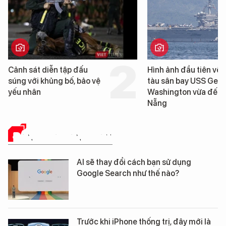
ập đấu
Hình ảnh đầu tiên về siêu
C
bố, bảo vệ
tàu sân bay USS George
t
Washington vừa đến Đà
G
Nẵng
Đ
ĐÁNH GIÁ SẢN PHẨM
AI sẽ thay đổi cách bạn sử dụng
Google Search như thế nào?
Trước khi iPhone thống trị, đây mới là