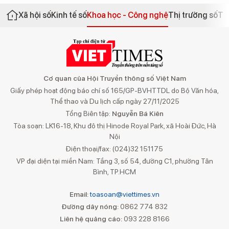
Xã hội số
Kinh tế số
Khoa học - Công nghệ
Thị trường số
Th
Cơ quan của Hội Truyền thông số Việt Nam
Giấy phép hoạt động báo chí số 165/GP-BVHTTDL do Bộ Văn hóa,
Thể thao và Du lịch cấp ngày 27/11/2025
Tổng Biên tập:
Nguyễn Bá Kiên
Tòa soạn: LK16-18, Khu đô thị Hinode Royal Park, xã Hoài Đức, Hà
Nội
Điện thoại/fax: (024)32 151175
VP đại diện tại miền Nam: Tầng 3, số 54, đường C1, phường Tân
Bình, TP.HCM
Email:
toasoan@viettimes.vn
Đường dây nóng:
0862 774 832
Liên hệ quảng cáo:
093 228 8166