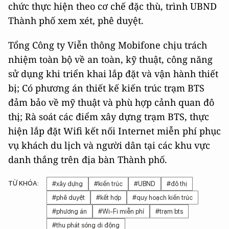
chức thực hiện theo cơ chế đặc thù, trình UBND
Thành phố xem xét, phê duyệt.
Tổng Công ty Viễn thông Mobifone chịu trách
nhiệm toàn bộ về an toàn, kỹ thuật, công năng
sử dụng khi triển khai lắp đặt và vận hành thiết
bị; Có phương án thiết kế kiến trúc trạm BTS
đảm bảo về mỹ thuật và phù hợp cảnh quan đô
thị; Rà soát các điểm xây dựng trạm BTS, thực
hiện lắp đặt Wifi kết nối Internet miễn phí phục
vụ khách du lịch và người dân tại các khu vực
danh thắng trên địa bàn Thành phố.
TỪ KHÓA:
#xây dựng
#kiến trúc
#UBND
#đô thị
#phê duyệt
#kết hợp
#quy hoạch kiến trúc
#phương án
#Wi-Fi miễn phí
#trạm bts
#thu phát sóng di động