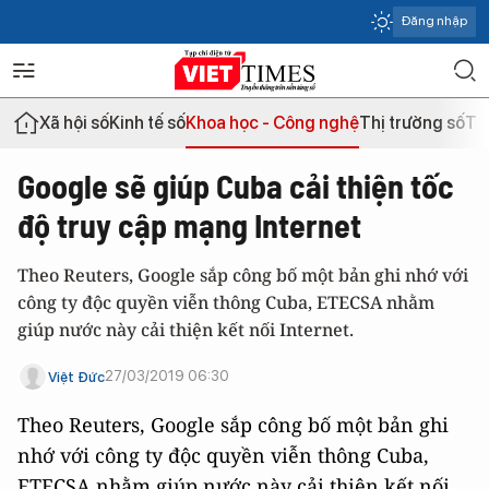
Đăng nhập
Xã hội số
Kinh tế số
Khoa học - Công nghệ
Thị trường số
Th
Google sẽ giúp Cuba cải thiện tốc
độ truy cập mạng Internet
Theo Reuters, Google sắp công bố một bản ghi nhớ với
công ty độc quyền viễn thông Cuba, ETECSA nhằm
giúp nước này cải thiện kết nối Internet.
27/03/2019 06:30
Việt Đức
Theo Reuters, Google sắp công bố một bản ghi
nhớ với công ty độc quyền viễn thông Cuba,
ETECSA nhằm giúp nước này cải thiện kết nối