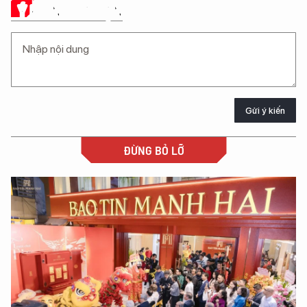
Ý KIẾN CỦA BẠN
Gửi ý kiến
ĐỪNG BỎ LỠ