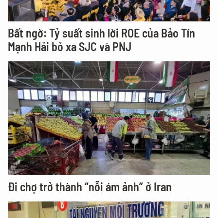
Bất ngờ: Tỷ suất sinh lời ROE của Bảo Tín
Mạnh Hải bỏ xa SJC và PNJ
Đi chợ trở thành “nỗi ám ảnh” ở Iran