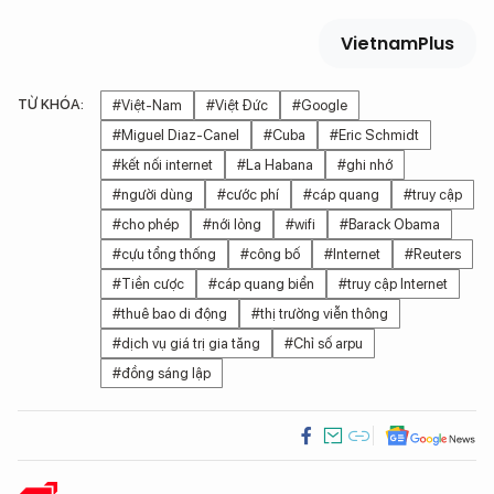
VietnamPlus
TỪ KHÓA:
#Việt-Nam
#Việt Đức
#Google
#Miguel Diaz-Canel
#Cuba
#Eric Schmidt
#kết nối internet
#La Habana
#ghi nhớ
#người dùng
#cước phí
#cáp quang
#truy cập
#cho phép
#nới lỏng
#wifi
#Barack Obama
#cựu tổng thống
#công bố
#Internet
#Reuters
#Tiền cược
#cáp quang biển
#truy cập Internet
#thuê bao di động
#thị trường viễn thông
#dịch vụ giá trị gia tăng
#Chỉ số arpu
#đồng sáng lập