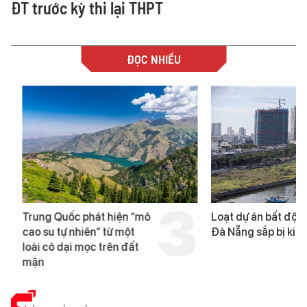
ĐT trước kỳ thi lại THPT
ĐỌC NHIỀU
Trung Quốc phát hiện “mỏ
Loạt dự án bất động 
cao su tự nhiên” từ một
Đà Nẵng sắp bị kiểm t
loài cỏ dại mọc trên đất
mặn