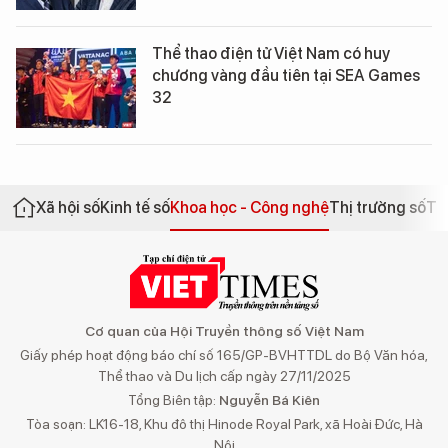
Thể thao điện tử Việt Nam có huy
chương vàng đầu tiên tại SEA Games
32
Xã hội số
Kinh tế số
Khoa học - Công nghệ
Thị trường số
Th
Cơ quan của Hội Truyền thông số Việt Nam
Giấy phép hoạt động báo chí số 165/GP-BVHTTDL do Bộ Văn hóa,
Thể thao và Du lịch cấp ngày 27/11/2025
Tổng Biên tập:
Nguyễn Bá Kiên
Tòa soạn: LK16-18, Khu đô thị Hinode Royal Park, xã Hoài Đức, Hà
Nội