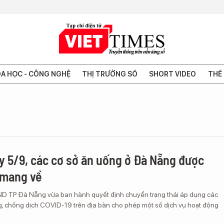
A HỌC - CÔNG NGHỆ
THỊ TRƯỜNG SỐ
SHORT VIDEO
THẾ 
y 5/9, các cơ sở ăn uống ở Đà Nẵng được
 mang về
D TP Đà Nẵng vừa ban hành quyết định chuyển trạng thái áp dụng các
, chống dịch COVID-19 trên địa bàn cho phép một số dịch vụ hoạt động