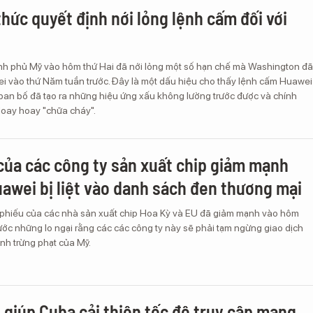
thức quyết định nới lỏng lệnh cấm đối với
nh phủ Mỹ vào hôm thứ Hai đã nới lỏng một số hạn chế mà Washington đã
ei vào thứ Năm tuần trước. Đây là một dấu hiệu cho thấy lệnh cấm Huawei
ban bố đã tạo ra những hiệu ứng xấu không lường trước được và chính
loay hoay "chữa cháy".
của các công ty sản xuất chip giảm mạnh
uawei bị liệt vào danh sách đen thương mại
 phiếu của các nhà sản xuất chip Hoa Kỳ và EU đã giảm mạnh vào hôm
rước những lo ngại rằng các các công ty này sẽ phải tạm ngừng giao dịch
nh trừng phạt của Mỹ.
 giúp Cuba cải thiện tốc độ truy cập mạng