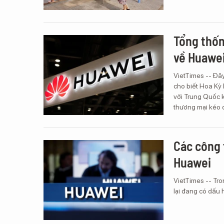
Tổng thốn
về Huawei
VietTimes -- Đâ
cho biết Hoa Kỳ
với Trung Quốc k
thương mại kéo 
Các công 
Huawei
VietTimes -- Tro
lại đang có dấu 