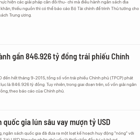
hực hiện các giải pháp cân đối thu- chi mà điều hành ngân sách địa
hăn, thiếu nguồn thì có thể báo cáo Bộ Tài chính để trình Thủ tướng cho
sách Trung ương.
ành gần 846.926 tỷ đồng trái phiếu Chính
 đến hết tháng 9-2015, tổng số vốn trái phiếu Chính phủ (TPCP) phát
lục là 846.926 tỷ đồng. Tuy nhiên, trong giai đoạn trên, số vốn giải ngân
đồng, theo báo cáo của Chính phủ.
 quốc gia lún sâu vay mượn tỷ USD
g, ngân sách quốc gia đã đưa ra một loạt kế hoạch huy động "nóng" với
à 5,3 tỷ USD. Nguyên nhân chủ yếu là thiếu tiền đầu tư và trả nợ.