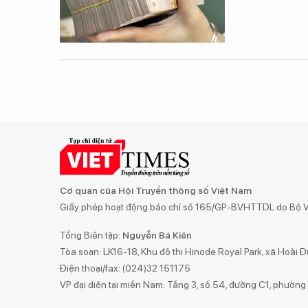
Cơ quan của Hội Truyền thông số Việt Nam
Giấy phép hoạt động báo chí số 165/GP-BVHTTDL do Bộ Vă
Tổng Biên tập:
Nguyễn Bá Kiên
Tòa soạn: LK16-18, Khu đô thị Hinode Royal Park, xã Hoài Đ
Điện thoại/fax: (024)32 151175
VP đại diện tại miền Nam: Tầng 3, số 54, đường C1, phườn