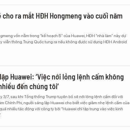
ẽ cho ra mắt HĐH Hongmeng vào cuối năm
gmeng vốn nằm trong “kế hoạch B” của Huawei, HĐH “nhà làm” này dự
ty viễn thông Trung Quốc tung ra nếu không được sử dụng HĐH Android
lập Huawei: ‘Việc nới lỏng lệnh cấm không
nhiều đến chúng tôi’
 3/7, sau khi Tổng thống Trump tuyên bố sẽ nới lỏng lệnh cấm đối với
m Chính Phi, người sáng lập Huawei cho biết việc giảm nhẹ lệnh cấm của
uá nhiều tác động với công ty bởi “Huawei chỉ tập trung vào việc kinh
.