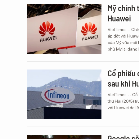
Mỹ chính 
Huawei
VietTimes – Chí
áp đặt với Huaw
của Mỹ vừa mới 
phủ Mỹ lại đang 
Cổ phiếu 
sau khi H
VietTimes -- Cổ
thứ Hai (20/5) t
với Huawei do lệ
Google sẽ