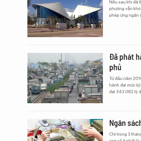
Nếu sau khi đã t
phương vẫn khó k
phép ứng ngân 
Đã phát h
phủ
Từ đầu năm 2010
hành đạt mức kỷ 
đạt 343.082 tỷ 
Ngân sách
Chỉ trong 3 thán
con số ít nhất l