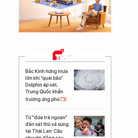
)
TIN MỚI
Bắc Kinh hứng mưa
lớn khi “quái bão”
Dolphin áp sát,
Trung Quốc khẩn
trương ứng phó
Từ "đứa trẻ ngoan"
đến sát thủ xả súng
tại Thái Lan: Câu
chuyện đằng sau