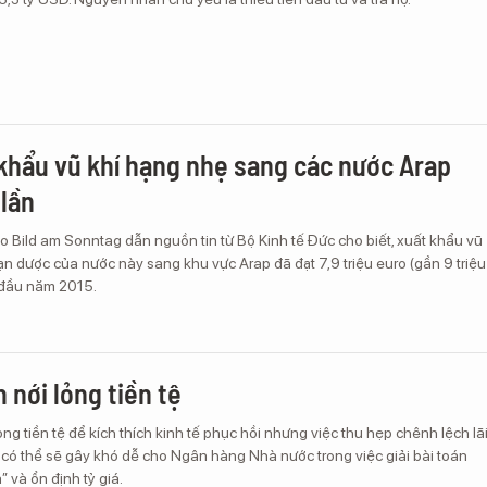
khẩu vũ khí hạng nhẹ sang các nước Arap
lần
o Bild am Sonntag dẫn nguồn tin từ Bộ Kinh tế Đức cho biết, xuất khẩu vũ
ạn dược của nước này sang khu vực Arap đã đạt 7,9 triệu euro (gần 9 triệu
 đầu năm 2015.
 nới lỏng tiền tệ
ng tiền tệ để kích thích kinh tế phục hồi nhưng việc thu hẹp chênh lệch lã
, có thể sẽ gây khó dễ cho Ngân hàng Nhà nước trong việc giải bài toán
” và ổn định tỷ giá.