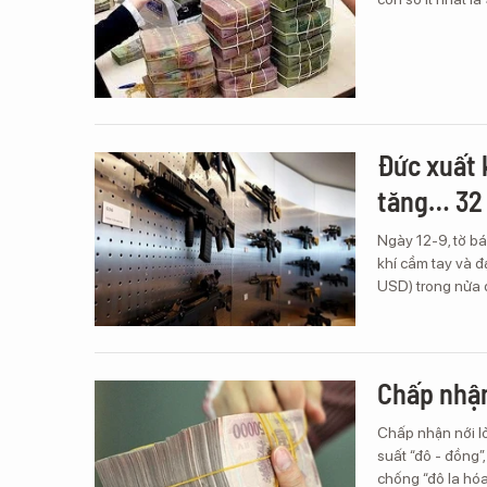
Đức xuất 
tăng… 32 
Ngày 12-9, tờ bá
khí cầm tay và đ
USD) trong nửa
Chấp nhận
Chấp nhận nới lỏ
suất “đô - đồng”
chống “đô la hóa