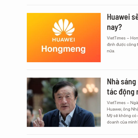
Huawei s
nay?
VietTimes – Hon
định được công 
nữa.
Nhà sáng 
tác động 
VietTimes – Ngày
Huawei, ông Nhậ
Mỹ sẽ không có q
doanh của mình”