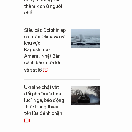
thảm kịch 8 người
chết
Siêu bão Dolphin áp
sát đảo Okinawa và
khu vực
Kagoshima-
Amami, Nhật Bản
cảnh báo mưa lớn
và sạt lở
Ukraine chật vật
đối phó “mưa hỏa
lực” Nga, báo động
thực trạng thiếu
tên lửa đánh chặn