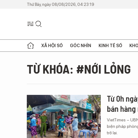
Thứ Bảy, ngày 08/08/2026, 04:23:19
XÃ HỘI SỐ
GÓC NHÌN
KINH TẾ SỐ
KHO
TỪ KHÓA: #NỚI LỎNG
Từ 0h ngà
bán hàng
VietTimes – UBN
biện pháp phòng
trở lại.