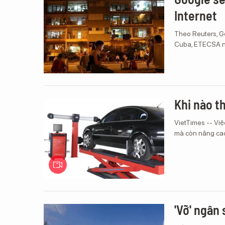
Internet
Theo Reuters, G
Cuba, ETECSA nhằ
Khi nào t
VietTimes -- Việ
mà còn nâng cao
'Vỡ' ngân