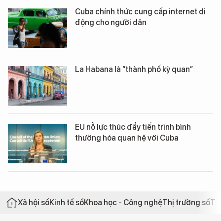
Cuba chính thức cung cấp internet di
động cho người dân
La Habana là “thành phố kỳ quan”
EU nỗ lực thúc đẩy tiến trình bình
thường hóa quan hệ với Cuba
Xã hội số
Kinh tế số
Khoa học - Công nghệ
Thị trường số
Th