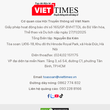
Cơ quan của Hội Truyền thông số Việt Nam
Giấy phép hoạt động báo chí số 165/GP-BVHTTDL do Bộ Văn hóa,
Thể thao và Du lịch cấp ngày 27/11/2025
Tổng Biên tập:
Nguyễn Bá Kiên
Tòa soạn: LK16-18, Khu đô thị Hinode Royal Park, xã Hoài Đức, Hà
Nội
Điện thoại/fax: (024)32 151175
VP đại diện tại miền Nam: Tầng 3, số 54, đường C1, phường Tân
Bình, TP.HCM
Email:
toasoan@viettimes.vn
Đường dây nóng:
0862 774 832
Liên hệ quảng cáo:
093 228 8166