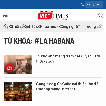
Đăng nhập
Xã hội số
Kinh tế số
Khoa học - Công nghệ
Thị trường số
Th
TỪ KHÓA: #LA HABANA
19 bức ảnh mang đậm nét quyến rũ từ
thời xa xưa
Google sẽ giúp Cuba cải thiện tốc độ
truy cập mạng Internet