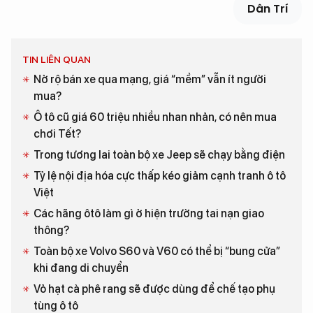
Dân Trí
TIN LIÊN QUAN
Nở rộ bán xe qua mạng, giá “mềm” vẫn ít người
mua?
Ô tô cũ giá 60 triệu nhiều nhan nhản, có nên mua
chơi Tết?
Trong tương lai toàn bộ xe Jeep sẽ chạy bằng điện
Tỷ lệ nội địa hóa cực thấp kéo giảm cạnh tranh ô tô
Việt
Các hãng ôtô làm gì ở hiện trường tai nạn giao
thông?
Toàn bộ xe Volvo S60 và V60 có thể bị “bung cửa”
khi đang di chuyển
Vỏ hạt cà phê rang sẽ được dùng để chế tạo phụ
tùng ô tô