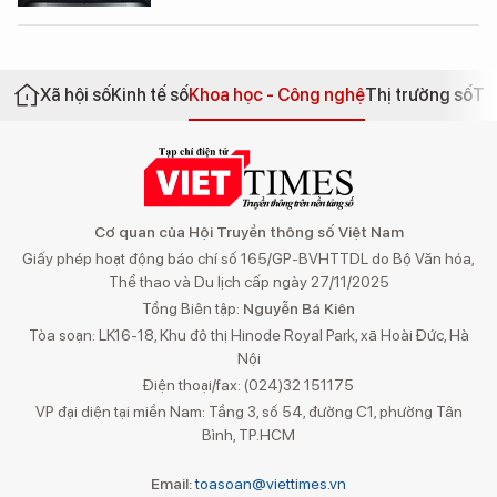
Xã hội số
Kinh tế số
Khoa học - Công nghệ
Thị trường số
Th
Cơ quan của Hội Truyền thông số Việt Nam
Giấy phép hoạt động báo chí số 165/GP-BVHTTDL do Bộ Văn hóa,
Thể thao và Du lịch cấp ngày 27/11/2025
Tổng Biên tập:
Nguyễn Bá Kiên
Tòa soạn: LK16-18, Khu đô thị Hinode Royal Park, xã Hoài Đức, Hà
Nội
Điện thoại/fax: (024)32 151175
VP đại diện tại miền Nam: Tầng 3, số 54, đường C1, phường Tân
Bình, TP.HCM
Email:
toasoan@viettimes.vn