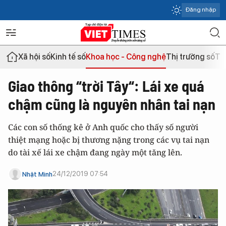
Đăng nhập
Xã hội số
Kinh tế số
Khoa học - Công nghệ
Thị trường số
Th
Giao thông “trời Tây“: Lái xe quá
chậm cũng là nguyên nhân tai nạn
Các con số thống kê ở Anh quốc cho thấy số người
thiệt mạng hoặc bị thương nặng trong các vụ tai nạn
do tài xế lái xe chậm đang ngày một tăng lên.
24/12/2019 07:54
Nhật Minh