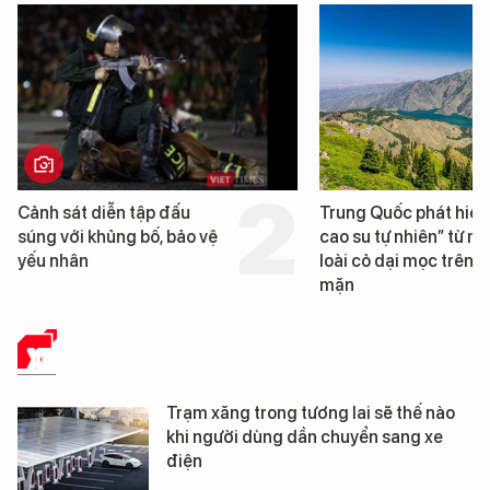
Trung Quốc phát hiện “mỏ
Loạt dự án bất động 
cao su tự nhiên” từ một
Đà Nẵng sắp bị kiểm t
loài cỏ dại mọc trên đất
mặn
XE
Trạm xăng trong tương lai sẽ thế nào
khi người dùng dần chuyển sang xe
điện