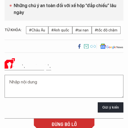
Những chú ý an toàn đối với xế hộp “đắp chiếu” lâu
ngày
TỪ KHÓA:
#Châu Âu
#Anh quốc
#tai nạn
#tốc độ chậm
Ý KIẾN CỦA BẠN
Gửi ý kiến
ĐỪNG BỎ LỠ