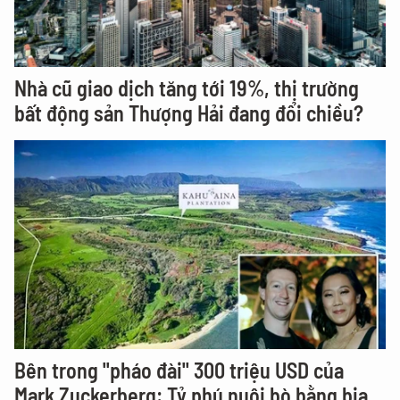
Nhà cũ giao dịch tăng tới 19%, thị trường
bất động sản Thượng Hải đang đổi chiều?
Bên trong "pháo đài" 300 triệu USD của
Mark Zuckerberg: Tỷ phú nuôi bò bằng bia,