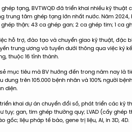
c ghép tạng, BVTWQĐ đã triển khai nhiều kỹ thuật c
g trung tâm ghép tạng lớn nhất nước. Năm 2024,
 ghép thận; 43 ca ghép gan; 2 ca ghép tim; 1 ca ghé
c hỗ trợ, đào tạo và chuyển giao kỹ thuật, đặc bi
yến trung ương và tuyến dưới thông qua việc ký kế
g, thuộc 16 tỉnh thành.
sẻ mục tiêu mà BV hướng đến trong năm nay là ti
u dung trên 105.000 bệnh nhân và 100% người bện
n diện.
iển khai dự án chuyển đổi số, phát triển các kỹ 
hư tụy; gan, tim ghép thường quy; LVAD (cấy ghép th
ào gốc; liệu pháp tế bào, gene trị liệu, AI, in 3D, 4D.