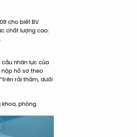
08 cho biết BV
ực chất lượng cao:
.
u cầu nhân lực của
ẽ nộp hồ sơ theo
trên rải thảm, dưới
g khoa, phòng.