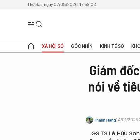
Thứ Sáu, ngày 07/08/2026, 17:59:03
XÃ HỘI SỐ
GÓC NHÌN
KINH TẾ SỐ
KHO
Giám đốc
nói về ti
14/01/2025 
Thanh Hằng
GS.TS Lê Hữu Son