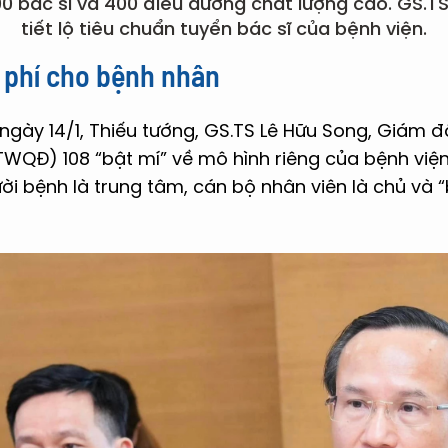
 bác sĩ và 400 điều dưỡng chất lượng cao. GS.T
tiết lộ tiêu chuẩn tuyển bác sĩ của bệnh viện.
i phí cho bệnh nhân
 ngày 14/1, Thiếu tướng, GS.TS Lê Hữu Song, Giám 
QĐ) 108 “bật mí” về mô hình riêng của bệnh viện 
i bệnh là trung tâm, cán bộ nhân viên là chủ và “