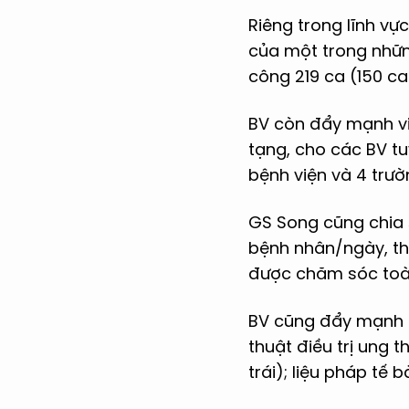
Riêng trong lĩnh vự
của một trong nhữn
công 219 ca (150 ca
BV còn đẩy mạnh việ
tạng, cho các BV tu
bệnh viện và 4 trườn
GS Song cũng chia 
bệnh nhân/ngày, th
được chăm sóc toà
BV cũng đẩy mạnh tr
thuật điều trị ung t
trái); liệu pháp tế b