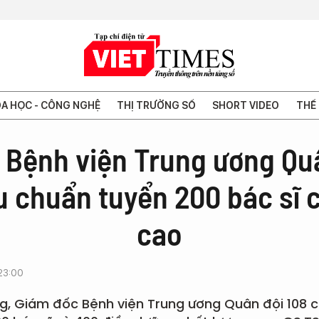
A HỌC - CÔNG NGHỆ
THỊ TRƯỜNG SỐ
SHORT VIDEO
THẾ 
 Bệnh viện Trung ương Quâ
êu chuẩn tuyển 200 bác sĩ 
cao
23:00
g, Giám đốc Bệnh viện Trung ương Quân đội 108 c