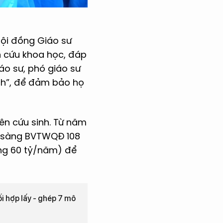
Hội đồng Giáo sư
 cứu khoa học, đáp
áo sư, phó giáo sư
ạch”, để đảm bảo họ
ên cứu sinh. Từ năm
âm sàng BVTWQĐ 108
ảng 60 tỷ/năm) để
ối hợp lấy - ghép 7 mô