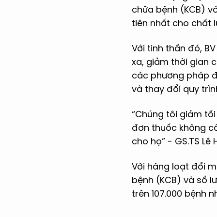
chữa bệnh (KCB) vớ
tiên nhất cho chất
Với tinh thần đó, B
xa, giảm thời gian 
các phương pháp điề
và thay đổi quy trì
“Chúng tôi giảm tối
đơn thuốc không cần
cho họ” - GS.TS Lê 
Với hàng loạt đổi 
bệnh (KCB) và số lư
trên 107.000 bệnh n