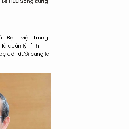
S Lê Hữu Song cũng
đốc Bệnh viện Trung
là quản lý hình
bệ đỡ” dưới cùng là