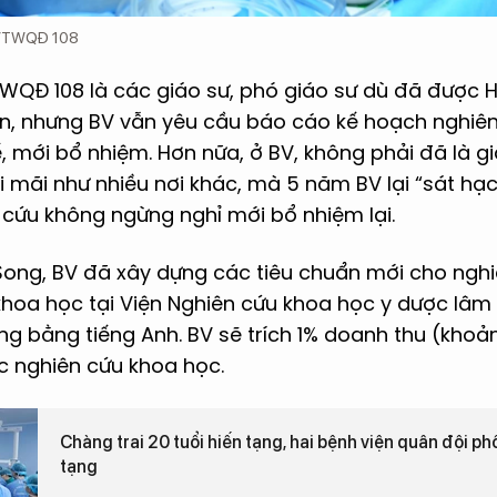
 BVTWQĐ 108
TWQĐ 108 là các giáo sư, phó giáo sư dù đã được 
, nhưng BV vẫn yêu cầu báo cáo kế hoạch nghiên
, mới bổ nhiệm. Hơn nữa, ở BV, không phải đã là gi
i mãi như nhiều nơi khác, mà 5 năm BV lại “sát h
 cứu không ngừng nghỉ mới bổ nhiệm lại.
Song, BV đã xây dựng các tiêu chuẩn mới cho nghi
 khoa học tại Viện Nghiên cứu khoa học y dược l
ng bằng tiếng Anh. BV sẽ trích 1% doanh thu (kho
c nghiên cứu khoa học.
Chàng trai 20 tuổi hiến tạng, hai bệnh viện quân đội ph
tạng