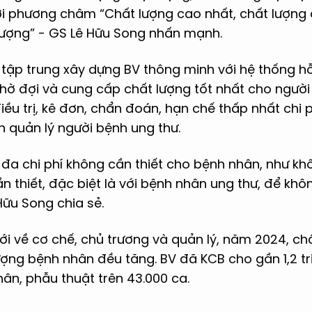
i phương châm “Chất lượng cao nhất, chất lượng
 lượng” - GS Lê Hữu Song nhấn mạnh.
V tập trung xây dựng BV thông minh với hệ thống h
chờ đợi và cung cấp chất lượng tốt nhất cho người
u trị, kê đơn, chẩn đoán, hạn chế thấp nhất chi 
nh quản lý người bệnh ung thư.
 đa chi phí không cần thiết cho bệnh nhân, như kh
 thiết, đặc biệt là với bệnh nhân ung thư, để kh
Hữu Song chia sẻ.
mới về cơ chế, chủ trương và quản lý, năm 2024, c
ợng bệnh nhân đều tăng. BV đã KCB cho gần 1,2 tr
hân, phẫu thuật trên 43.000 ca.