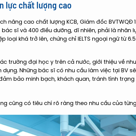
 lực chất lượng cao
ạch nâng cao chất lượng KCB, Giám đốc BVTWQĐ 1
ác sĩ và 400 điều dưỡng, dĩ nhiên, phải là nhân l
ệp loại khá trở lên, chứng chỉ IELTS ngoại ngữ từ 6.5
các trường đại học y trên cả nước, giới thiệu về nh
 dụng. Những bác sĩ có nhu cầu làm việc tại BV s
đảm bảo minh bạch, khách quan, tránh tình trạng “
ng cũng có tiêu chí rõ ràng theo nhu cầu của từn