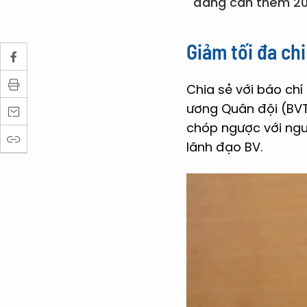
đang cần thêm 200
Giảm tối đa ch
Chia sẻ với báo chí
ương Quân đội (BVTW
chóp ngược với ngườ
lãnh đạo BV.