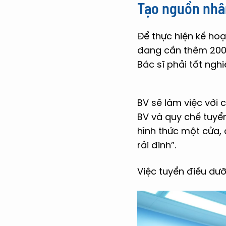
Tạo nguồn nhân
Để thực hiện kế ho
đang cần thêm 200 b
Bác sĩ phải tốt nghi
BV sẽ làm việc với 
BV và quy chế tuyển
hình thức một cửa, 
rải đinh”.
Việc tuyển điều dưỡ