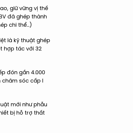
ao, giữ vững vị thế
 BV đã ghép thành
p chi thể...)
ệt là kỹ thuật ghép
t hợp tác với 32
ếp đón gần 4.000
h chăm sóc cấp I
thuật mới như phẫu
iết bị hỗ trợ thất