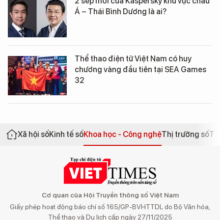
2 sếp mới của Kaspersky khu vực châu
Á – Thái Bình Dương là ai?
Thể thao điện tử Việt Nam có huy
chương vàng đầu tiên tại SEA Games
32
Xã hội số
Kinh tế số
Khoa học - Công nghệ
Thị trường số
Th
Cơ quan của Hội Truyền thông số Việt Nam
Giấy phép hoạt động báo chí số 165/GP-BVHTTDL do Bộ Văn hóa,
Thể thao và Du lịch cấp ngày 27/11/2025