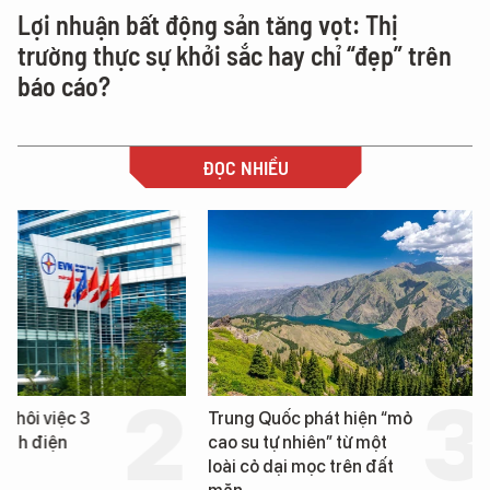
Lợi nhuận bất động sản tăng vọt: Thị
trường thực sự khởi sắc hay chỉ “đẹp” trên
báo cáo?
ĐỌC NHIỀU
Trung Quốc phát hiện “mỏ
Loạt dự án bất động 
cao su tự nhiên” từ một
Đà Nẵng sắp bị kiểm t
loài cỏ dại mọc trên đất