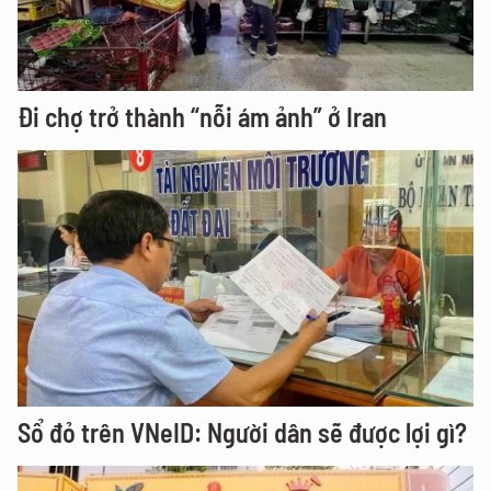
Đi chợ trở thành “nỗi ám ảnh” ở Iran
Sổ đỏ trên VNeID: Người dân sẽ được lợi gì?