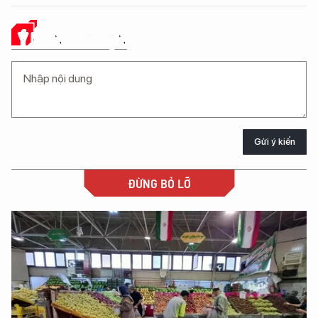
Ý KIẾN CỦA BẠN
Gửi ý kiến
ĐỪNG BỎ LỠ