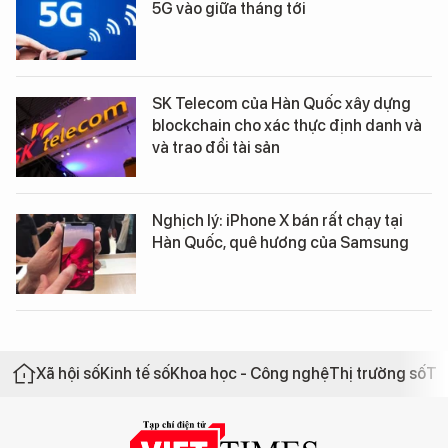
5G vào giữa tháng tới
SK Telecom của Hàn Quốc xây dựng
blockchain cho xác thực định danh và
và trao đổi tài sản
Nghịch lý: iPhone X bán rất chạy tại
Hàn Quốc, quê hương của Samsung
Xã hội số
Kinh tế số
Khoa học - Công nghệ
Thị trường số
Th