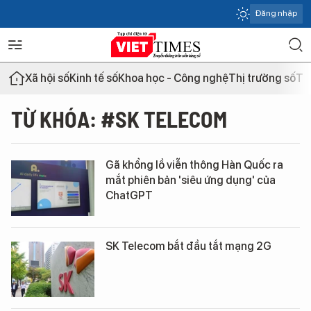
Đăng nhập
Xã hội số
Kinh tế số
Khoa học - Công nghệ
Thị trường số
Th
TỪ KHÓA: #SK TELECOM
Gã khổng lồ viễn thông Hàn Quốc ra
mắt phiên bản 'siêu ứng dụng' của
ChatGPT
SK Telecom bắt đầu tắt mạng 2G