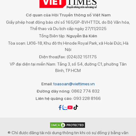
Cơ quan của Hội Truyền thông số Việt Nam
Giấy phép hoạt động báo chí số 165/GP-BVHTTDL do Bộ Văn hóa,
Thể thao và Du lịch cấp ngày 27/11/2025
Tổng Biên tập:
Nguyễn Bá Kiên
Tòa soạn: LK16-18, Khu đô thị Hinode Royal Park, xã Hoài Đức, Hà
Nội
Điện thoại/fax: (024)32 151175
VP đại diện tại miền Nam: Tầng 3, số 54, đường C1, phường Tân
Bình, TP.HCM
Email:
toasoan@viettimes.vn
Đường dây nóng:
0862 774 832
Liên hệ quảng cáo:
093 228 8166
® Chỉ được đăng tải nội dung thông tin khi có sự đồng ý bằng văn