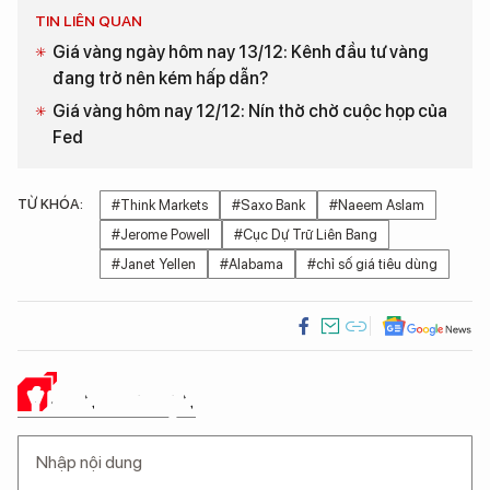
TIN LIÊN QUAN
Giá vàng ngày hôm nay 13/12: Kênh đầu tư vàng
đang trở nên kém hấp dẫn?
Giá vàng hôm nay 12/12: Nín thở chờ cuộc họp của
Fed
TỪ KHÓA:
#Think Markets
#Saxo Bank
#Naeem Aslam
#Jerome Powell
#Cục Dự Trữ Liên Bang
#Janet Yellen
#Alabama
#chỉ số giá tiêu dùng
Ý KIẾN CỦA BẠN