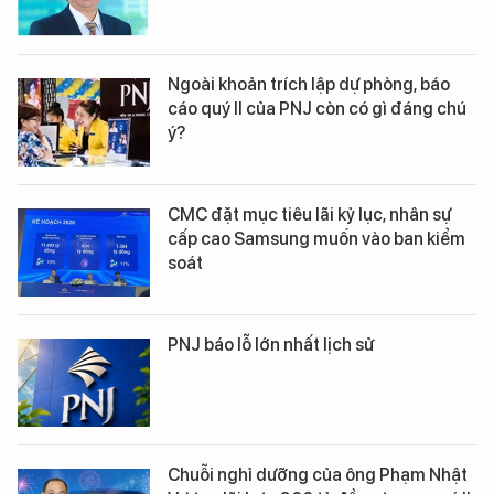
Ngoài khoản trích lập dự phòng, báo
cáo quý II của PNJ còn có gì đáng chú
ý?
CMC đặt mục tiêu lãi kỷ lục, nhân sự
cấp cao Samsung muốn vào ban kiểm
soát
PNJ báo lỗ lớn nhất lịch sử
Chuỗi nghỉ dưỡng của ông Phạm Nhật