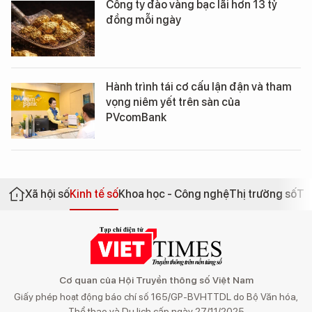
Công ty đào vàng bạc lãi hơn 13 tỷ
đồng mỗi ngày
Hành trình tái cơ cấu lận đận và tham
vọng niêm yết trên sàn của
PVcomBank
Xã hội số
Kinh tế số
Khoa học - Công nghệ
Thị trường số
Th
Cơ quan của Hội Truyền thông số Việt Nam
Giấy phép hoạt động báo chí số 165/GP-BVHTTDL do Bộ Văn hóa,
Thể thao và Du lịch cấp ngày 27/11/2025