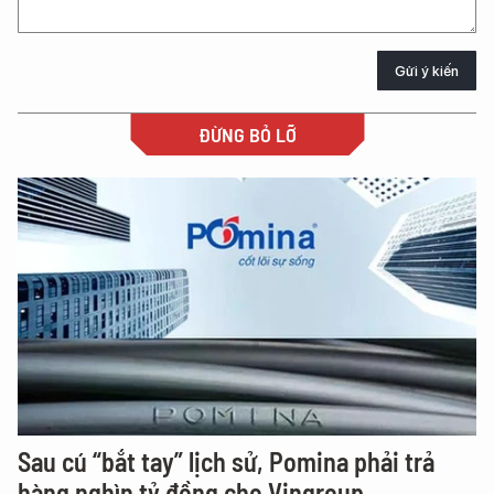
Gửi ý kiến
ĐỪNG BỎ LỠ
Sau cú “bắt tay” lịch sử, Pomina phải trả
hàng nghìn tỷ đồng cho Vingroup